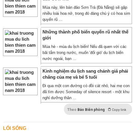
Mùa này, lên bán đảo Sơn Trà (Đà Nẵng) sẽ gặp
nhiều loài hoa nở, trong đó đáng chú ý có hoa sim
quyến rũ ...
Những thành phố biển quyến rũ nhất thế
giới
Mùa hè - mùa du lịch biển! Nếu đã quen với các
bãi tắm trong nước, muốn 'đổi gió' du lịch biển
nước ngoài, bạn ...
Kinh nghiệm du lịch sang chảnh giá phải
chăng của mẹ và bé 5 tuổi
Đi qua một con đường có đồi cát nhỏ, hai mẹ con
đã tìm được Someday of silence resort - một khu
nghỉ dưỡng thân ...
Theo
Báo Biên phòng
Copy link
LỐI SỐNG