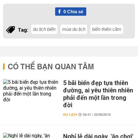
0
Chia sẻ
du lịch biển
mùa du lịch
biển thiên cầm
Tag:
CÓ THỂ BẠN QUAN TÂM
5 bãi biển đẹp tựa thiên
đường, ai yêu thiên nhiên
phải đến một lần trong
đời
DU LỊCH
09:41 | 20/06/2019
Nghỉ lễ dài ngày, 'ăn chơi'