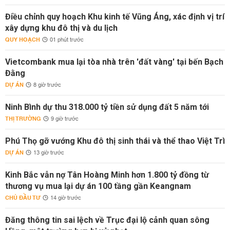
Điều chỉnh quy hoạch Khu kinh tế Vũng Áng, xác định vị trí
xây dựng khu đô thị và du lịch
QUY HOẠCH
01 phút trước
Vietcombank mua lại tòa nhà trên 'đất vàng' tại bến Bạch
Đằng
DỰ ÁN
8 giờ trước
Ninh Bình dự thu 318.000 tỷ tiền sử dụng đất 5 năm tới
THỊ TRƯỜNG
9 giờ trước
Phú Thọ gỡ vướng Khu đô thị sinh thái và thể thao Việt Trì
DỰ ÁN
13 giờ trước
Kinh Bắc vẫn nợ Tân Hoàng Minh hơn 1.800 tỷ đồng từ
thương vụ mua lại dự án 100 tầng gần Keangnam
CHỦ ĐẦU TƯ
14 giờ trước
Đăng thông tin sai lệch về Trục đại lộ cảnh quan sông