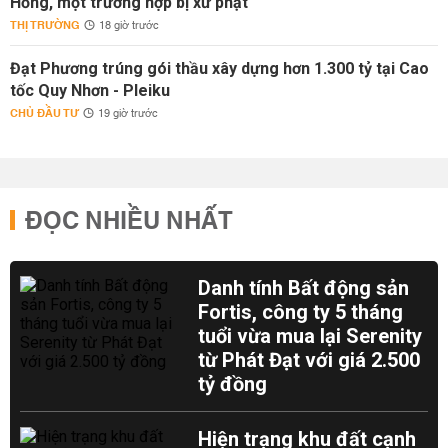
Hồng, một trường hợp bị xử phạt
THỊ TRƯỜNG
18 giờ trước
Đạt Phương trúng gói thầu xây dựng hơn 1.300 tỷ tại Cao
tốc Quy Nhơn - Pleiku
CHỦ ĐẦU TƯ
19 giờ trước
ĐỌC NHIỀU NHẤT
Danh tính Bất động sản
Fortis, công ty 5 tháng
tuổi vừa mua lại Serenity
từ Phát Đạt với giá 2.500
tỷ đồng
Hiện trạng khu đất cạnh