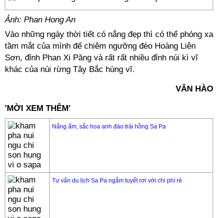
Ảnh: Phan Hong An
Vào những ngày thời tiết có nắng đẹp thì có thể phóng xa
tầm mắt của mình để chiêm ngưỡng đèo Hoàng Liên
Sơn, đỉnh Phan Xi Păng và rất rất nhiều đỉnh núi kì vĩ
khác của núi rừng Tây Bắc hùng vĩ.
VĂN HÀO
'MỜI XEM THÊM'
Nắng ấm, sắc hoa anh đào trải hồng Sa Pa
Tư vấn du lịch Sa Pa ngắm tuyết rơi với chi phí rẻ