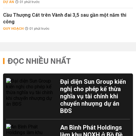
DỰ ÁN
01 phút trước
Cầu Thượng Cát trên Vành đai 3,5 sau gần một năm thi
công
QUY HOẠCH
01 phút trước
ĐỌC NHIỀU NHẤT
Đại diện Sun Group kiến
nghị cho phép kế thừa
nghĩa vụ tài chính khi
chuyển nhượng dự án
BĐS
An Bình Phát Holdings
làm khu NOXH ở Bồ Đề,