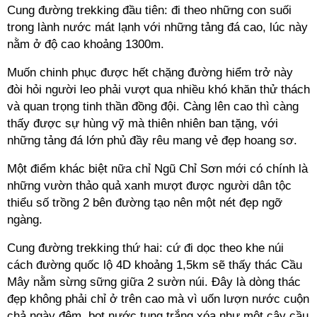
Cung đường trekking đầu tiên: đi theo những con suối
trong lành nước mát lạnh với những tảng đá cao, lúc này
nằm ở độ cao khoảng 1300m.
Muốn chinh phục được hết chặng đường hiểm trở này
đòi hỏi người leo phải vượt qua nhiều khó khăn thử thách
và quan trọng tinh thần đồng đội. Càng lên cao thì càng
thấy được sự hùng vỹ mà thiên nhiên ban tặng, với
những tảng đá lớn phủ đầy rêu mang vẻ đẹp hoang sơ.
Một điểm khác biệt nữa chỉ Ngũ Chỉ Sơn mới có chính là
những vườn thảo quả xanh mượt được người dân tộc
thiểu số trồng 2 bên đường tạo nên một nét đẹp ngỡ
ngàng.
Cung đường trekking thứ hai: cứ đi dọc theo khe núi
cách đường quốc lộ 4D khoảng 1,5km sẽ thấy thác Cầu
Mây nằm sừng sững giữa 2 sườn núi. Đây là dòng thác
đẹp không phải chỉ ở trên cao mà vì uốn lượn nước cuộn
chả ngày đêm, bọt nước tung trắng xóa như một cây cầu