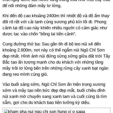
để nối những đám mây lơ lửng.
Khi đến độ cao khoảng 2400m thì nhiệt độ và độ ẩm thay
đổi rõ rệt với cái lạnh cùng sương phủ kín lối đi. Phong
cảnh tại độ cao này khiến nhiều người có cảm giác như
được lạc vào chốn "bồng lai tiên cảnh".
Cung đường thứ ba: Sau gần 6h đi bộ leo núi sẽ đến
khoảng 2.800m, nơi này có thể ngắm núi Ngũ Chỉ Sơn
đẹp nhất. Hình ảnh núi đứng sừng sững giữa đất trời Tây
Bắc tạo ấn tượng mạnh cho du khách với những tầng
mây trôi lơ lửng bên trên những rừng cây xanh bạt ngàn
đang reo mình cùng gió.
Vào buổi sáng sớm, Ngũ Chỉ Sơn ẩn hiện trong sương
sớm và mây tạo nên bức đẹp đẹp mắt, buổi chiều đỉnh
núi xanh mờ chuyển sang xanh lam và cuối cùng là tím
sẫm, gợi cho du khách bao liên tưởng kỳ diệu.