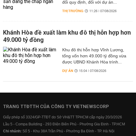
đổi quy định, đối với dự án...
THỊ TRƯỜNG
11:26 | 07/08/2026
Khánh Hòa đề xuất làm khu đô thị hỗn hợp hơn
49.000 tỷ đồng
Khu đô thị hỗn hợp Vĩnh Lương,
tổng vốn hơn 49.000 tỷ đồng vừa
được UBND Khánh Hòa trình...
DỰ ÁN
15:04 | 07/08/2026
TRANG TTĐTTH CỦA CÔNG TY VIETNEWSCORP
Giấy phép số 3324/GP-TTĐT do Sở VH&TT TPHCM cấp ngày 20/3/2026
Lầu 5 - Compa Building - 293 Điện Biên Phủ - Phường Gia Định - TP.HCM
Chi nhánh:
Số 5 - Khu 38A Trần Phú - Phường Ba Đình - TP. Hà Nội