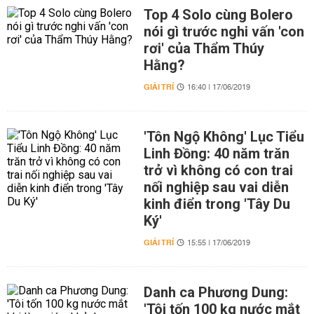
Top 4 Solo cùng Bolero
nói gì trước nghi vấn 'con
rơi' của Thẩm Thúy
Hằng?
GIẢI TRÍ
16:40 | 17/06/2019
'Tôn Ngộ Không' Lục Tiểu
Linh Đồng: 40 năm trăn
trở vì không có con trai
nối nghiệp sau vai diễn
kinh điển trong 'Tây Du
Ký'
GIẢI TRÍ
15:55 | 17/06/2019
Danh ca Phương Dung:
'Tôi tốn 100 kg nước mắt