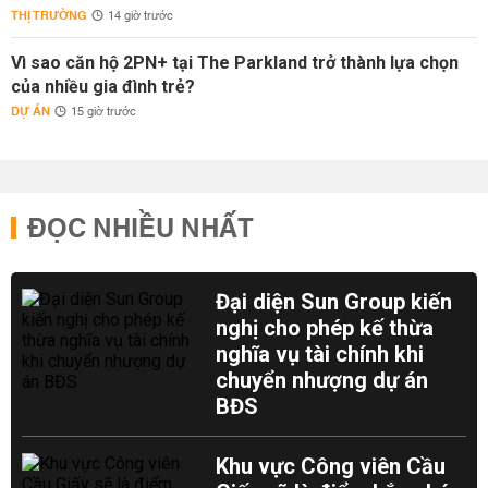
THỊ TRƯỜNG
14 giờ trước
Vì sao căn hộ 2PN+ tại The Parkland trở thành lựa chọn
của nhiều gia đình trẻ?
DỰ ÁN
15 giờ trước
ĐỌC NHIỀU NHẤT
Đại diện Sun Group kiến
nghị cho phép kế thừa
nghĩa vụ tài chính khi
chuyển nhượng dự án
BĐS
Khu vực Công viên Cầu