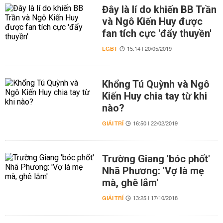
Đây là lí do khiến BB Trần
và Ngô Kiến Huy được
fan tích cực 'đẩy thuyền'
LGBT
15:14 | 20/05/2019
Khổng Tú Quỳnh và Ngô
Kiến Huy chia tay từ khi
nào?
GIẢI TRÍ
16:50 | 22/02/2019
Trường Giang 'bóc phốt'
Nhã Phương: 'Vợ là mẹ
mà, ghê lắm'
GIẢI TRÍ
13:25 | 17/10/2018