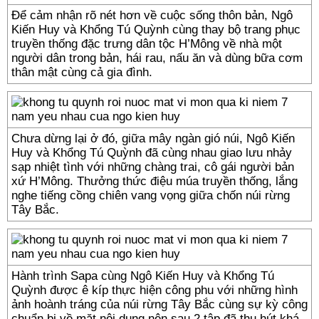
Để cảm nhận rõ nét hơn về cuộc sống thôn bản, Ngô
Kiến Huy và Khổng Tú Quỳnh cùng thay bộ trang phục
truyền thống đặc trưng dân tộc H’Mông về nhà một
người dân trong bản, hái rau, nấu ăn và dùng bữa cơm
thân mật cùng cả gia đình.
Chưa dừng lại ở đó, giữa mây ngàn gió núi, Ngô Kiến
Huy và Khổng Tú Quỳnh đã cùng nhau giao lưu nhảy
sạp nhiệt tình với những chàng trai, cô gái người bản
xứ H’Mông. Thưởng thức điệu múa truyền thống, lắng
nghe tiếng cồng chiên vang vọng giữa chốn núi rừng
Tây Bắc.
Hành trình Sapa cùng Ngô Kiến Huy và Khổng Tú
Quỳnh được ê kíp thực hiện công phu với những hình
ảnh hoành tráng của núi rừng Tây Bắc cùng sự kỳ công
chuẩn bị về mặt nội dung nên sau 2 tập đã thu hút khá