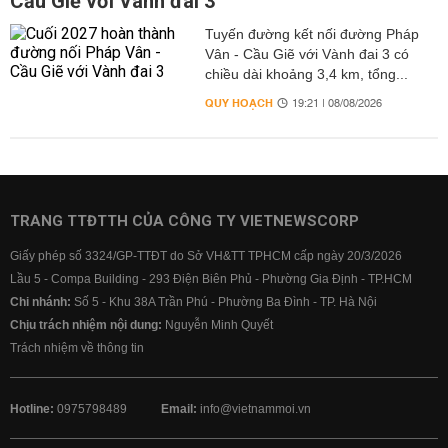
Cầu Giẽ với Vành đai 3
Tuyến đường kết nối đường Pháp
Vân - Cầu Giẽ với Vành đai 3 có
chiều dài khoảng 3,4 km, tổng...
QUY HOẠCH
19:21 | 08/08/2026
TRANG TTĐTTH CỦA CÔNG TY VIETNEWSCORP
Giấy phép số 3324/GP-TTĐT do Sở VH&TT TPHCM cấp ngày 20/3/2026
Lầu 5 - Compa Building - 293 Điện Biên Phủ - Phường Gia Định - TP.HCM
Chi nhánh:
Số 5 - Khu 38A Trần Phú - Phường Ba Đình - TP. Hà Nội
Chịu trách nhiệm nội dung:
Nguyễn Minh Quyết
Trách nhiệm về thông tin
Hotline:
0975798489
Email:
info@vietnammoi.vn