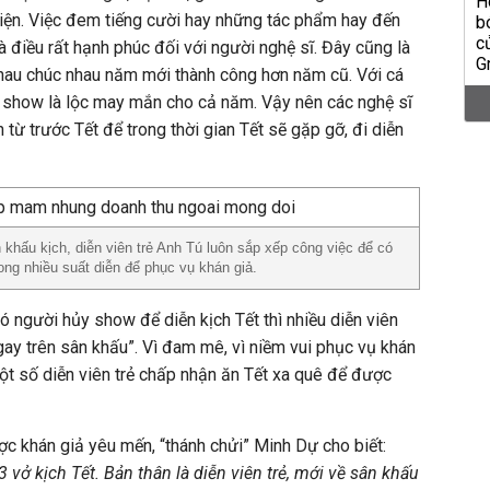
hiện. Việc đem tiếng cười hay những tác phẩm hay đến
à điều rất hạnh phúc đối với người nghệ sĩ. Đây cũng là
hau chúc nhau năm mới thành công hơn năm cũ. Với cá
ó show là lộc may mắn cho cả năm. Vậy nên các nghệ sĩ
h từ trước Tết để trong thời gian Tết sẽ gặp gỡ, đi diễn
khấu kịch, diễn viên trẻ Anh Tú luôn sắp xếp công việc để có
rong nhiều suất diễn để phục vụ khán giả.
ó người hủy show để diễn kịch Tết thì nhiều diễn viên
gay trên sân khấu”. Vì đam mê, vì niềm vui phục vụ khán
một số diễn viên trẻ chấp nhận ăn Tết xa quê để được
ợc khán giả yêu mến, “thánh chửi” Minh Dự cho biết:
vở kịch Tết. Bản thân là diễn viên trẻ, mới về sân khấu