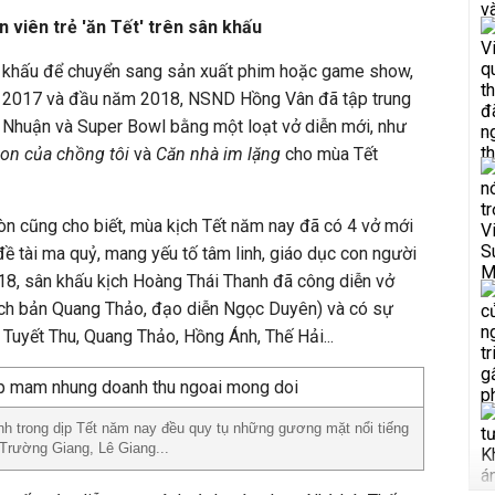
n viên trẻ 'ăn Tết' trên sân khấu
 khấu để chuyển sang sản xuất phim hoặc game show,
 2017 và đầu năm 2018, NSND Hồng Vân đã tập trung
ú Nhuận và Super Bowl bằng một loạt vở diễn mới, như
Con của chồng tôi
và
Căn nhà im lặng
cho mùa Tết
òn cũng cho biết, mùa kịch Tết năm nay đã có 4 vở mới
đề tài ma quỷ, mang yếu tố tâm linh, giáo dục con người
018, sân khấu kịch Hoàng Thái Thanh đã công diễn vở
ch bản Quang Thảo, đạo diễn Ngọc Duyên) và có sự
Tuyết Thu, Quang Thảo, Hồng Ánh, Thế Hải...
nh trong dịp Tết năm nay đều quy tụ những gương mặt nổi tiếng
 Trường Giang, Lê Giang...