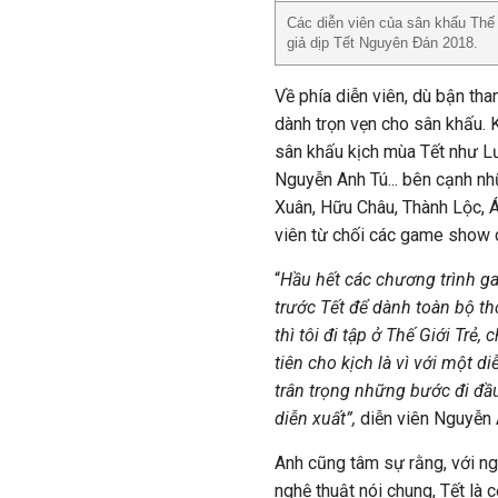
Các diễn viên của sân khấu Thế
giả dịp Tết Nguyên Đán 2018.
Về phía diễn viên, dù bận th
dành trọn vẹn cho sân khấu. 
sân khấu kịch mùa Tết như Lư
Nguyễn Anh Tú... bên cạnh 
Xuân, Hữu Châu, Thành Lộc, Ái
viên từ chối các game show c
“
Hầu hết các chương trình g
trước Tết để dành toàn bộ th
thì tôi đi tập ở Thế Giới Trẻ,
tiên cho kịch là vì với một d
trân trọng những bước đi đầu
diễn xuất”,
diễn viên Nguyễn 
Anh cũng tâm sự rằng, với ngh
nghệ thuật nói chung, Tết là 