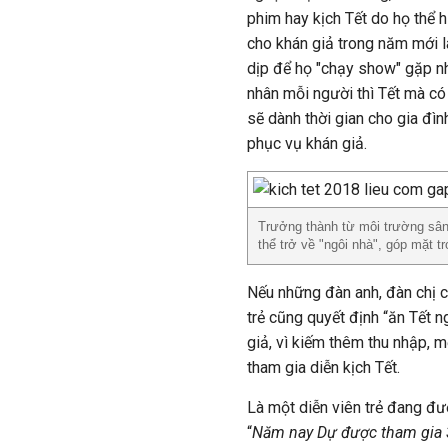
phim hay kịch Tết do họ thể 
cho khán giả trong năm mới l
dịp để họ "chạy show" gặp n
nhân mỗi người thì Tết mà c
sẽ dành thời gian cho gia đìn
phục vụ khán giả.
Trưởng thành từ môi trường sân 
thể trở về "ngôi nhà", góp mặt t
Nếu những đàn anh, đàn chị c
trẻ cũng quyết định “ăn Tết n
giả, vì kiếm thêm thu nhập, 
tham gia diễn kịch Tết.
Là một diễn viên trẻ đang đư
“
Năm nay Dự được tham gia 3 