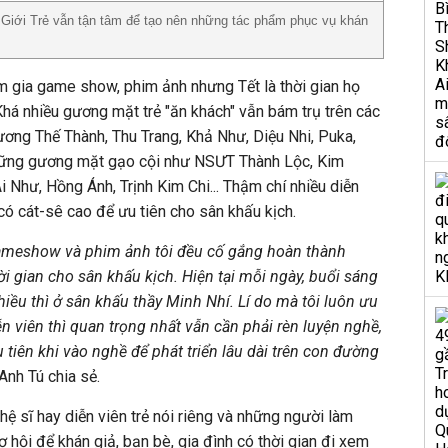
 Giới Trẻ vẫn tận tâm để tạo nên những tác phẩm phục vụ khán
am gia game show, phim ảnh nhưng Tết là thời gian họ
Khá nhiều gương mặt trẻ "ăn khách" vẫn bám trụ trên các
ơng Thế Thành, Thu Trang, Khả Như, Diệu Nhi, Puka,
những gương mặt gạo cội như NSƯT Thành Lộc, Kim
 Như, Hồng Ánh, Trịnh Kim Chi... Thậm chí nhiều diễn
ó cát-sê cao để ưu tiên cho sân khấu kịch.
ameshow và phim ảnh tôi đều cố gắng hoàn thành
ời gian cho sân khấu kịch. Hiện tại mỗi ngày, buổi sáng
 chiều thì ở sân khấu thầy Minh Nhí. Lí do mà tôi luôn ưu
iễn viên thì quan trọng nhất vẫn cần phải rèn luyện nghề,
 tiên khi vào nghề để phát triển lâu dài trên con đường
Anh Tú chia sẻ.
ệ sĩ hay diễn viên trẻ nói riêng và những người làm
cơ hội để khán giả, bạn bè, gia đình có thời gian đi xem