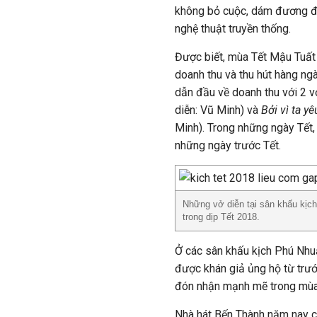
không bỏ cuộc, dám đương đầ
nghệ thuật truyền thống.
Được biết, mùa Tết Mậu Tuất 
doanh thu và thu hút hàng n
dẫn đầu về doanh thu với 2 v
diễn: Vũ Minh) và
Bởi vì ta y
Minh). Trong những ngày Tết,
những ngày trước Tết.
Những vở diễn tại sân khấu kịc
trong dịp Tết 2018.
Ở các sân khấu kịch Phú Nhuậ
được khán giả ủng hộ từ trướ
đón nhận mạnh mẽ trong mùa
Nhà hát Bến Thành năm nay c