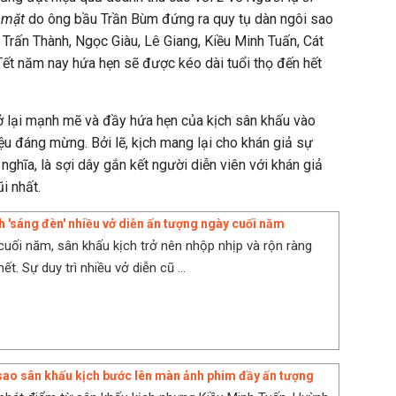
i mặt
do ông bầu Trần Bùm đứng ra quy tụ dàn ngôi sao
 Trấn Thành, Ngọc Giàu, Lê Giang, Kiều Minh Tuấn, Cát
Tết năm nay hứa hẹn sẽ được kéo dài tuổi thọ đến hết
ở lại mạnh mẽ và đầy hứa hẹn của kịch sân khấu vào
hiệu đáng mừng. Bởi lẽ, kịch mang lại cho khán giả sự
ghĩa, là sợi dây gắn kết người diễn viên với khán giả
i nhất.
h 'sáng đèn' nhiều vở diễn ấn tượng ngày cuối năm
uối năm, sân khấu kịch trở nên nhộp nhịp và rộn ràng
ết. Sự duy trì nhiều vở diễn cũ ...
ao sân khấu kịch bước lên màn ảnh phim đầy ấn tượng