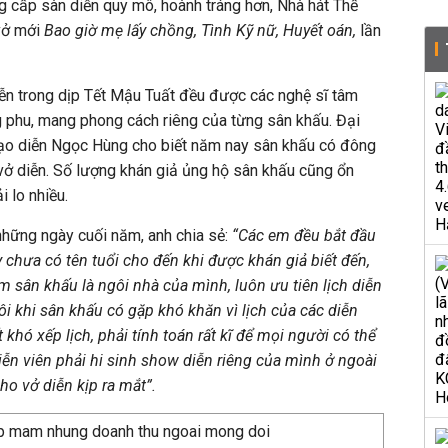
ng cấp sàn diễn quy mô, hoành tráng hơn, Nhà hát Thế
 vở mới
Bao giờ mẹ lấy chồng, Tình Kỹ nữ, Huyết oán,
lần
iễn trong dịp Tết Mậu Tuất đều được các nghệ sĩ tâm
g phu, mang phong cách riêng của từng sân khấu. Đại
 đạo diễn Ngọc Hùng cho biết năm nay sân khấu có đông
vở diễn. Số lượng khán giả ủng hộ sân khấu cũng ổn
 lo nhiều.
 những ngày cuối năm, anh chia sẻ:
“
Các em đều bắt đầu
chưa có tên tuổi cho đến khi đ
ược
khán giả biết đến,
em s
ân khấu
là ngôi nhà của mình, luôn ưu tiên lịch diễn
i khi sân khấu có gặp khó khăn vì lịch của các diễn
khó xếp lịch, phải tính toán rất kĩ để mọi ng
ười
có thể
iễn viên phải hi sinh show diễn
riêng của mình ở ngoài
cho
vở diễn
kịp
ra mắt
”.