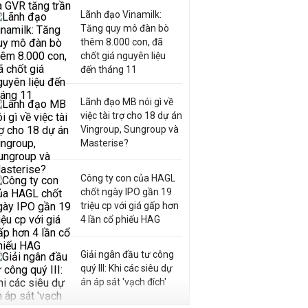
Lãnh đạo Vinamilk:
Tăng quy mô đàn bò
thêm 8.000 con, đã
chốt giá nguyên liệu
đến tháng 11
Lãnh đạo MB nói gì về
việc tài trợ cho 18 dự án
Vingroup, Sungroup và
Masterise?
Công ty con của HAGL
chốt ngày IPO gần 19
triệu cp với giá gấp hơn
4 lần cổ phiếu HAG
Giải ngân đầu tư công
quý III: Khi các siêu dự
án áp sát 'vạch đích'