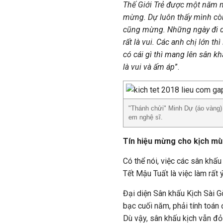
Thế Giới Trẻ được một năm m
mừng. Dự luôn thấy mình cò
cũng mừng. Những ngày đi di
rất là vui. Các anh chị lớn t
có cái gì thì mang lên sân 
là vui và ấm áp
”.
"Thánh chửi" Minh Dự (áo vàng)
em nghệ sĩ.
Tín hiệu mừng cho kịch mù
Có thể nói, việc các sân khấu
Tết Mậu Tuất là việc làm rất ý
Đại diện Sân khấu Kịch Sài G
bạc cuối năm, phải tính toán
Dù vậy, sân khấu kịch vẫn đỏ