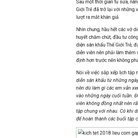
Sau một thời gian tu sửa, nâ
Giới Trẻ đã trở lại với những
lượt ra mắt khán giả.
Nhìn chung, hầu hết các vở d
huyết chăm chút, đầu tư côn
diện sân khấu Thế Giới Trẻ,
diễn viên nên phải làm thêm 
định hơn trước nên không phải
Nói về việc sắp xếp lịch tập
diễn s
ân khấu
từ những ngày 
nên dù làm gì các em vẫn x
vào những ngày cuối tuần. Đô
viên không đồng nhất nên rất 
tập chung với nhau. Có khi d
để hoàn thành các buổi tập