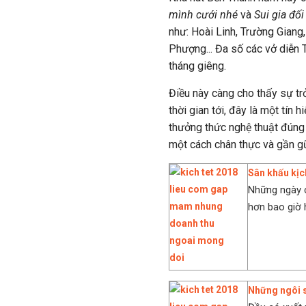
mình cưới nhé
và
Sui gia đố
như: Hoài Linh, Trường Giang,
Phượng... Đa số các vở diễn 
tháng giêng.
Điều này càng cho thấy sự tr
thời gian tới, đây là một tín 
thưởng thức nghệ thuật đúng n
một cách chân thực và gần gũ
Sân khấu kịc
Những ngày c
hơn bao giờ h
Những ngôi s