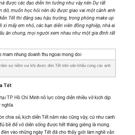
à được các đạo diễn tin tưởng như vậy nên Dự rất
n dở, muốn học hỏi nên dù được giao vai một cảnh anh
ễn Tết thì đằng sau hậu trường, trong phòng make up
hì lì xì mấy em nhỏ, các bạn diễn viên đồng nghiệp, nhà ai
khấu ăn chung, mọi người xem nhau như một gia đình rất
 tâm sự niềm vui khi được đón Tết trên sân khấu cùng các anh
a Tết
 tại TP. Hồ Chí Minh nỗ lực công diễn nhiều vở kịch dịp
 nghĩa.
òn chia sẻ, kịch diễn Tết năm nào cũng vậy, cứ như canh
 đủ bề để vở diễn sống được hết tháng giêng là mừng.
 đèn vào những ngày Tết đã cho thấy giới làm nghề vẫn