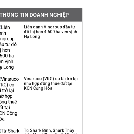
Việt Nam muốn phát
THÔNG TIN DOANH NGHIỆP
triển quỹ hưu trí: Từ tiết
kiệm gia đình thành
Liên danh Vingroup đầu tư
nguồn cấp vốn dài hạn
đô thị hơn 4.600 ha ven vịnh
và kinh nghiệm từ
Hạ Long
Malaysia
Quy mô quỹ PYN Elite
giảm hơn 2.100 tỷ đồng
sau tháng 7 ‘tồi tệ’
Vinaruco (VRG) có lãi trở lại
nhờ hợp đồng thuê đất tại
Iran xem xét cấm tàu
KCN Cộng Hòa
Mỹ qua eo biển
Hormuz, giá dầu bật
tăng trở lại
Thành viên HĐQT
VPBankS xin từ nhiệm
Từ Shark Bình, Shark Thủy