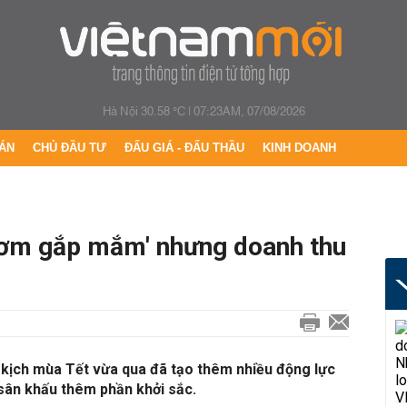
Hà Nội 30.58 °C
|
07:23AM, 07/08/2026
ÁN
CHỦ ĐẦU TƯ
ĐẤU GIÁ - ĐẤU THẦU
KINH DOANH
 cơm gắp mắm' nhưng doanh thu
 kịch mùa Tết vừa qua đã tạo thêm nhiều động lực
 sân khấu thêm phần khởi sắc.