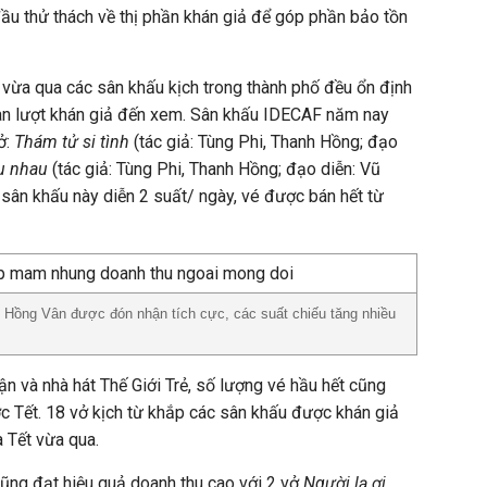
u thử thách về thị phần khán giả để góp phần bảo tồn
vừa qua các sân khấu kịch trong thành phố đều ổn định
gàn lượt khán giả đến xem. Sân khấu IDECAF năm nay
ở:
Thám tử si tình
(tác giả: Tùng Phi, Thanh Hồng; đạo
êu nhau
(tác giả: Tùng Phi, Thanh Hồng; đạo diễn: Vũ
 sân khấu này diễn 2 suất/ ngày, vé được bán hết từ
h Hồng Vân được đón nhận tích cực, các suất chiếu tăng nhiều
n và nhà hát Thế Giới Trẻ, số lượng vé hầu hết cũng
c Tết. 18 vở kịch từ khắp các sân khấu được khán giả
 Tết vừa qua.
ũng đạt hiệu quả doanh thu cao với 2 vở
Người lạ ơi