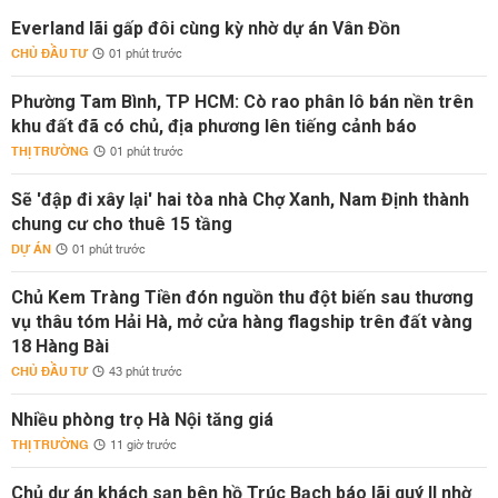
Everland lãi gấp đôi cùng kỳ nhờ dự án Vân Đồn
CHỦ ĐẦU TƯ
01 phút trước
Phường Tam Bình, TP HCM: Cò rao phân lô bán nền trên
khu đất đã có chủ, địa phương lên tiếng cảnh báo
THỊ TRƯỜNG
01 phút trước
Sẽ 'đập đi xây lại' hai tòa nhà Chợ Xanh, Nam Định thành
chung cư cho thuê 15 tầng
DỰ ÁN
01 phút trước
Chủ Kem Tràng Tiền đón nguồn thu đột biến sau thương
vụ thâu tóm Hải Hà, mở cửa hàng flagship trên đất vàng
18 Hàng Bài
CHỦ ĐẦU TƯ
43 phút trước
Nhiều phòng trọ Hà Nội tăng giá
THỊ TRƯỜNG
11 giờ trước
Chủ dự án khách sạn bên hồ Trúc Bạch báo lãi quý II nhờ