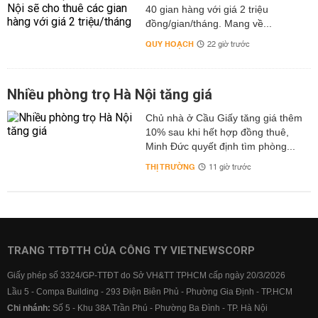
40 gian hàng với giá 2 triệu
đồng/gian/tháng. Mang về...
QUY HOẠCH
22 giờ trước
Nhiều phòng trọ Hà Nội tăng giá
Chủ nhà ở Cầu Giấy tăng giá thêm
10% sau khi hết hợp đồng thuê,
Minh Đức quyết định tìm phòng...
THỊ TRƯỜNG
11 giờ trước
TRANG TTĐTTH CỦA CÔNG TY VIETNEWSCORP
Giấy phép số 3324/GP-TTĐT do Sở VH&TT TPHCM cấp ngày 20/3/2026
Lầu 5 - Compa Building - 293 Điện Biên Phủ - Phường Gia Định - TP.HCM
Chi nhánh:
Số 5 - Khu 38A Trần Phú - Phường Ba Đình - TP. Hà Nội