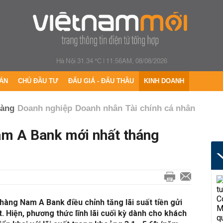
Hà Nội 31.34 °C
|
11:56AM, 08/08/2026
ÁN
CHỦ ĐẦU TƯ
ĐẤU GIÁ - ĐẤU THẦU
KINH DOANH
hàng
Doanh nghiệp
Doanh nhân
Tài chính cá nhân
am A Bank mới nhất tháng
 hàng Nam A Bank điều chỉnh tăng lãi suất tiền gửi
. Hiện, phương thức lĩnh lãi cuối kỳ dành cho khách