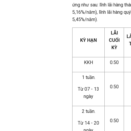
ứng như sau: lĩnh lãi hàng thá
5,16%/năm), lĩnh lãi hàng quý
5,45%/năm).
LÃI
L
KỲ HẠN
CUỐI
KỲ
KKH
0.50
1 tuần.
0.50
Từ 07 - 13
ngày
2 tuần.
0.50
Từ 14 - 20
ngày