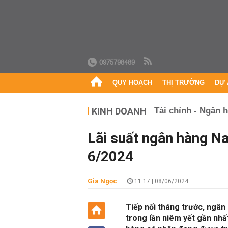
0975798489
QUY HOẠCH
THỊ TRƯỜNG
DỰ 
KINH DOANH
Tài chính - Ngân 
Lãi suất ngân hàng N
6/2024
Gia Ngọc
11:17 | 08/06/2024
Tiếp nối tháng trước, ngân
trong lần niêm yết gần nhất