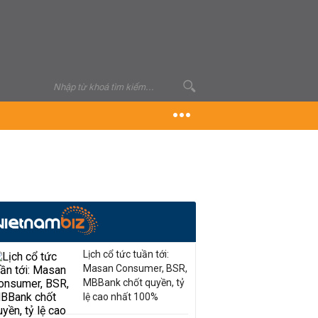
Lịch cổ tức tuần tới:
Masan Consumer, BSR,
MBBank chốt quyền, tỷ
lệ cao nhất 100%