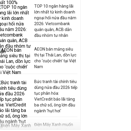
TOP 10 ngân hàng lãi
lớn nhất từ kinh doanh
ngoại hối nửa đầu năm
2026: Vietcombank
quán quân, ACB dẫn
đầu nhóm tư nhân
AEON bán mảng siêu
thị tại Thái Lan, dồn lực
cho ‘cuộc chiến’ tại Việt
Nam
Bức tranh tài chính tiêu
dùng nửa đầu 2026 tiếp
tục phân hóa:
VietCredit báo lãi tăng
ba chữ số, ông lớn đầu
ngành 'hụt hơi'
Điện Máy Xanh muốn
phát hành cổ phiếu với