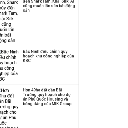
đến Shark Tam, Khải Silk: Ai
Huấn Hoa Hồng bỗng
cũng muốn lấn sân bất động
dưng ‘biến mất’, một
sản
công ty khác đã giải thể
Bắc Ninh điều chỉnh quy
hoạch khu công nghiệp của
KBC
Hơn 49ha đất gần Bãi
Trường quy hoạch cho dự
án Phú Quốc Housing và
bóng dáng của MIK Group