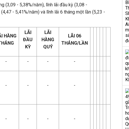
ng (3,09 - 5,38%/năm), lĩnh lãi đầu kỳ (3,08 -
 (4,47 - 5,41%/năm) và lĩnh lãi 6 tháng một lần (5,23 -
LÃI
LÃI
ÃI HÀNG
LÃI 06
ĐẦU
HÀNG
THÁNG
THÁNG/LẦN
KỲ
QUÝ
-
-
-
-
-
-
-
-
-
-
-
-