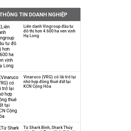
tỷ lệ 1:1 để tăng thanh
khoản
THÔNG TIN DOANH NGHIỆP
Sau nhịp điều chỉnh
Liên danh Vingroup đầu tư
đô thị hơn 4.600 ha ven vịnh
mạnh, CTCK nhìn thấy
Hạ Long
cơ hội ở nhóm cổ phiếu
nào?
Một thương hiệu thời
trang Việt đóng cửa
sau 5 năm hoạt động,
thanh lý toàn bộ cửa
Vinaruco (VRG) có lãi trở lại
nhờ hợp đồng thuê đất tại
hàng
KCN Cộng Hòa
DatVietVAC lãi sau thuế
135 tỷ đồng nửa đầu
năm, dồn 6 concert vào
cuối năm
Từ Shark Bình, Shark Thủy
Công ty 100 tỷ của