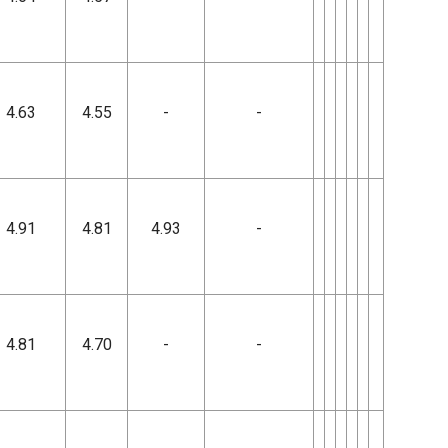
4.63
4.55
-
-
4.91
4.81
4.93
-
4.81
4.70
-
-