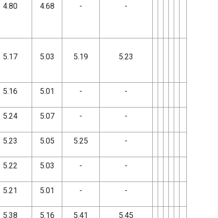
4.80
4.68
-
-
5.17
5.03
5.19
5.23
5.16
5.01
-
-
5.24
5.07
-
-
5.23
5.05
5.25
-
5.22
5.03
-
-
5.21
5.01
-
-
5.38
5.16
5.41
5.45