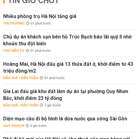
TIN GIỜ CHÓT
Nhiều phòng trọ Hà Nội tăng giá
THỊ TRƯỜNG
01 phút trước
Chủ dự án khách sạn bên hồ Trúc Bạch báo lãi quý II nhờ
khoản thu đột biến
CHỦ ĐẦU TƯ
01 phút trước
Hoàng Mai, Hà Nội đấu giá 13 thửa đất ở, khởi điểm từ 43
triệu đồng/m2
ĐẤU GIÁ - ĐẤU THẦU
01 phút trước
Gia Lai đấu giá khu đất làm dự án tại phường Quy Nhơn
Bắc, khởi điểm 23 tỷ đồng
ĐẤU GIÁ - ĐẤU THẦU
3 giờ trước
Diện mạo cầu đi bộ hình lá dừa nước qua sông Sài Gòn
QUY HOẠCH
4 giờ trước