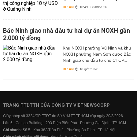
DỰ ÁN
10:49 | 08/08/2026
Bắc Ninh giao nhà đầu tư hai dự án NOXH gần
2.000 tỷ đồng
Khu NOXH phường Vũ Ninh và khu
NOXH phường Nam Sơn được Bắc
Ninh giao chủ đầu tư cho CTCP...
DỰ ÁN
18 giờ trước
TRANG TTĐTTH CỦA CÔNG TY VIETNEWSCORP
Giấy phép số 3324/GP-TTĐT do Sở VH&TT TPHCM cấp ngày 20/3/2026
Lầu 5 - Compa Building - 293 Điện Biên Phủ - Phường Gia Định - TP.HCM
Chi nhánh:
Số 5 - Khu 38A Trần Phú - Phường Ba Đình - TP. Hà Nội