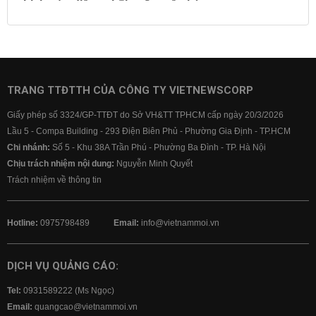
Lịch cúp điện
Lãi suất ngân hàng
Lãi suất tiết kiệm
Lãi suất tiền gửi
Lãi suất ngân hàng Agribank
Lãi suất ngân hàng Sacombank
Lãi suất ngân hàng BIDV
TRANG TTĐTTH CỦA CÔNG TY VIETNEWSCORP
Lãi suất ngân hàng Vietinbank
Giấy phép số 3324/GP-TTĐT do Sở VH&TT TPHCM cấp ngày 20/3/2026
Lãi suất ngân hàng Vietcombank
Lầu 5 - Compa Building - 293 Điện Biên Phủ - Phường Gia Định - TP.HCM
Chi nhánh:
Số 5 - Khu 38A Trần Phú - Phường Ba Đình - TP. Hà Nội
Chịu trách nhiệm nội dung:
Nguyễn Minh Quyết
Trách nhiệm về thông tin
Hotline:
0975798489
Email:
info@vietnammoi.vn
DỊCH VỤ QUẢNG CÁO:
Tel:
0931589222 (Ms Ngọc)
Email:
quangcao@vietnammoi.vn