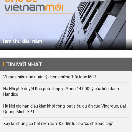
lạm thu đầu năm
TIN MỚI NHẤT
Vì sao nhiều nhà quản lý chọn những 'bài toán lớn'?
Hà Nội phê duyệt Khu phức hợp y tế hơn 14.000 tỷ của liên danh
Handico
Hà Nội gia hạn điều kiện khởi công loạt siêu dự án của Vingroup, Đại
Quang Minh, FPT...
Xây lại chung cư hết niên hạn: Đã đến lúc bỏ 'cơ chế bao cấp'