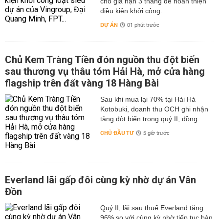
cho gia hạn 3 tháng để hoàn thiện
điều kiện khởi công.
DỰ ÁN
01 phút trước
Chủ Kem Tràng Tiền đón nguồn thu đột biến
sau thương vụ thâu tóm Hải Hà, mở cửa hàng
flagship trên đất vàng 18 Hàng Bài
Sau khi mua lại 70% tại Hải Hà
Kotobuki, doanh thu OCH ghi nhận
tăng đột biến trong quý II, đồng...
CHỦ ĐẦU TƯ
5 giờ trước
Everland lãi gấp đôi cùng kỳ nhờ dự án Vân
Đồn
Quý II, lãi sau thuế Everland tăng
96% so với cùng kỳ nhờ tiếp tục bàn