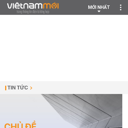
MỚI NHẤT
TIN TỨC