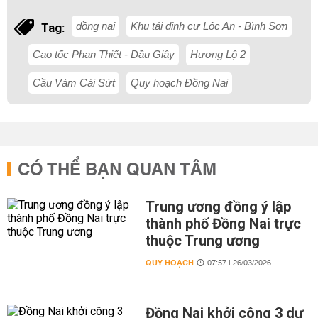
đồng nai
Khu tái định cư Lộc An - Bình Sơn
Tag:
Cao tốc Phan Thiết - Dầu Giây
Hương Lộ 2
Cầu Vàm Cái Sứt
Quy hoạch Đồng Nai
CÓ THỂ BẠN QUAN TÂM
Trung ương đồng ý lập
thành phố Đồng Nai trực
thuộc Trung ương
QUY HOẠCH
07:57 | 26/03/2026
Đồng Nai khởi công 3 dự