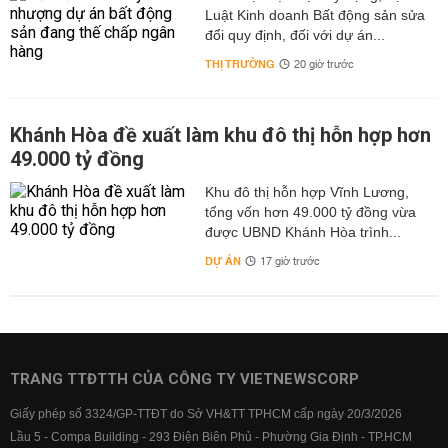
Luật Kinh doanh Bất động sản sửa
đổi quy định, đối với dự án...
THỊ TRƯỜNG
20 giờ trước
Khánh Hòa đề xuất làm khu đô thị hỗn hợp hơn
49.000 tỷ đồng
Khu đô thị hỗn hợp Vĩnh Lương,
tổng vốn hơn 49.000 tỷ đồng vừa
được UBND Khánh Hòa trình...
DỰ ÁN
17 giờ trước
TRANG TTĐTTH CỦA CÔNG TY VIETNEWSCORP
Giấy phép số 3324/GP-TTĐT do Sở VH&TT TPHCM cấp ngày 20/3/2026
Lầu 5 - Compa Building - 293 Điện Biên Phủ - Phường Gia Định - TP.HCM