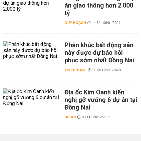
án giao thông hơn 2.000
tỷ
QUY HOẠCH
14:34 | 06/01/2024
Phân khúc bất động sản
này được dự báo hồi
phục sớm nhất Đồng Nai
THỊ TRƯỜNG
09:55 | 28/12/2023
Địa ốc Kim Oanh kiến
nghị gỡ vướng 6 dự án tại
Đồng Nai
DỰ ÁN
08:11 | 20/12/2023