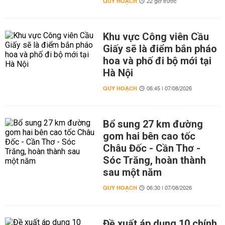
QUY HOẠCH
22 giờ trước
Khu vực Công viên Cầu
Giấy sẽ là điểm bắn pháo
hoa và phố đi bộ mới tại
Hà Nội
QUY HOẠCH
06:45 | 07/08/2026
Bổ sung 27 km đường
gom hai bên cao tốc
Châu Đốc - Cần Thơ -
Sóc Trăng, hoàn thành
sau một năm
QUY HOẠCH
06:30 | 07/08/2026
Đề xuất áp dụng 10 chính