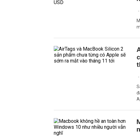
M
m
A
c
t
S
đ
A
M
n