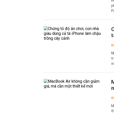
H
p
P
C
t
K
N
t
x
M
m
K
M
t