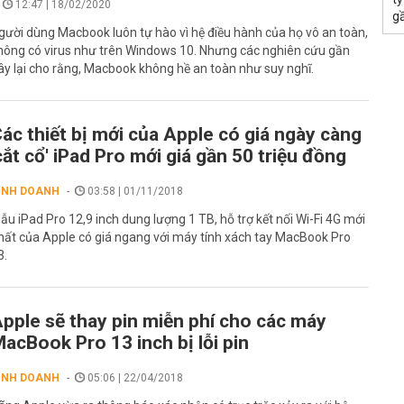
12:47 | 18/02/2020
g
gười dùng Macbook luôn tự hào vì hệ điều hành của họ vô an toàn,
hông có virus như trên Windows 10. Nhưng các nghiên cứu gần
ây lại cho rằng, Macbook không hề an toàn như suy nghĩ.
ác thiết bị mới của Apple có giá ngày càng
cắt cổ' iPad Pro mới giá gần 50 triệu đồng
INH DOANH
03:58 | 01/11/2018
ẫu iPad Pro 12,9 inch dung lượng 1 TB, hỗ trợ kết nối Wi-Fi 4G mới
hất của Apple có giá ngang với máy tính xách tay MacBook Pro
3.
pple sẽ thay pin miễn phí cho các máy
acBook Pro 13 inch bị lỗi pin
INH DOANH
05:06 | 22/04/2018