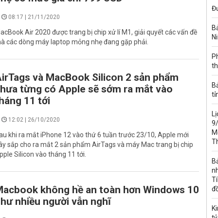
Đư
08:17 | 21/11/2020
Bả
acBook Air 2020 được trang bị chip xử lí M1, giải quyết các vấn đề
Ni
à các dòng máy laptop mỏng nhẹ đang gặp phải.
Ph
th
irTags và MacBook Silicon 2 sản phẩm
B
hưa từng có Apple sẽ sớm ra mắt vào
tỉ
háng 11 tới
Lị
12:02 | 26/10/2020
9/
Mỏ
au khi ra mắt iPhone 12 vào thứ 6 tuần trước 23/10, Apple mới
T
ây sắp cho ra mắt 2 sản phẩm AirTags và máy Mac trang bị chip
pple Silicon vào tháng 11 tới.
B
nh
Tí
acbook không hề an toàn hơn Windows 10
đ
hư nhiều người vẫn nghĩ
K
tỷ