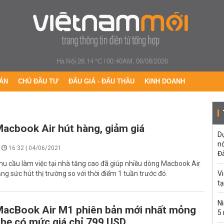
Hà Nội 28.14 °C
|
00:40AM, 06/08/2026
ÁN
CHỦ ĐẦU TƯ
ĐẤU GIÁ - ĐẤU THẦU
KINH DOANH
acbook Air hút hàng, giảm giá
Dự
n
16:32 | 04/06/2021
Đ
hu cầu làm việc tại nhà tăng cao đã giúp nhiều dòng Macbook Air
ăng sức hút thị trường so với thời điểm 1 tuần trước đó.
Vi
t
Ni
acBook Air M1 phiên bản mới nhất mỏng
5
hẹ có mức giá chỉ 799 USD