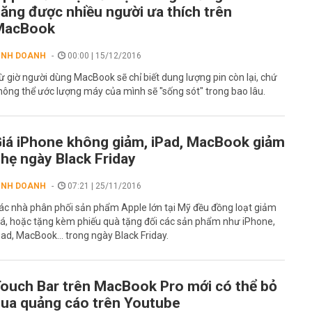
ăng được nhiều người ưa thích trên
MacBook
INH DOANH
00:00 | 15/12/2016
ừ giờ người dùng MacBook sẽ chỉ biết dung lượng pin còn lại, chứ
hông thể ước lượng máy của mình sẽ "sống sót" trong bao lâu.
iá iPhone không giảm, iPad, MacBook giảm
hẹ ngày Black Friday
INH DOANH
07:21 | 25/11/2016
ác nhà phân phối sản phẩm Apple lớn tại Mỹ đều đồng loạt giảm
iá, hoặc tặng kèm phiếu quà tặng đối các sản phẩm như iPhone,
Pad, MacBook... trong ngày Black Friday.
ouch Bar trên MacBook Pro mới có thể bỏ
ua quảng cáo trên Youtube