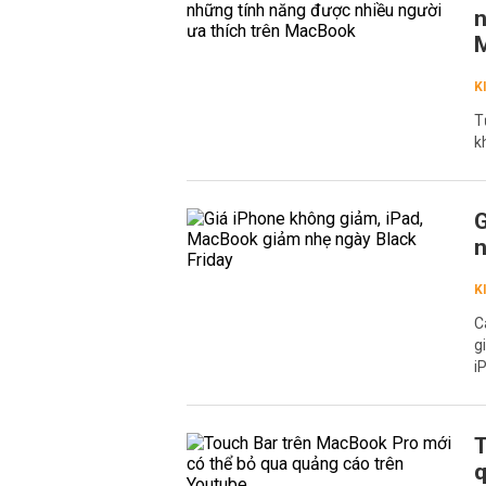
n
K
T
k
G
n
K
C
g
i
T
q