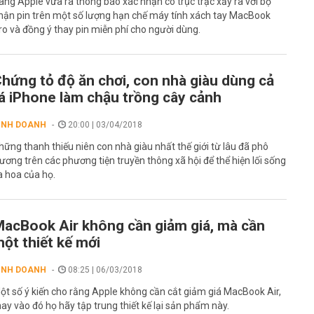
ãng Apple vừa ra thông báo xác nhận có trục trặc xảy ra với bộ
hận pin trên một số lượng hạn chế máy tính xách tay MacBook
ro và đồng ý thay pin miễn phí cho người dùng.
hứng tỏ độ ăn chơi, con nhà giàu dùng cả
á iPhone làm chậu trồng cây cảnh
INH DOANH
20:00 | 03/04/2018
hững thanh thiếu niên con nhà giàu nhất thế giới từ lâu đã phô
rương trên các phương tiện truyền thông xã hội để thể hiện lối sống
a hoa của họ.
acBook Air không cần giảm giá, mà cần
ột thiết kế mới
INH DOANH
08:25 | 06/03/2018
ột số ý kiến cho rằng Apple không cần cắt giảm giá MacBook Air,
hay vào đó họ hãy tập trung thiết kế lại sản phẩm này.