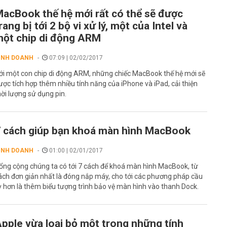
acBook thế hệ mới rất có thể sẽ được
rang bị tới 2 bộ vi xử lý, một của Intel và
ột chip di động ARM
INH DOANH
07:09 | 02/02/2017
ới một con chip di động ARM, những chiếc MacBook thế hệ mới sẽ
ược tích hợp thêm nhiều tính năng của iPhone và iPad, cải thiện
hời lượng sử dụng pin.
 cách giúp bạn khoá màn hình MacBook
INH DOANH
01:00 | 02/01/2017
ổng cộng chúng ta có tới 7 cách để khoá màn hình MacBook, từ
ách đơn giản nhất là đóng nắp máy, cho tới các phương pháp cầu
ỳ hơn là thêm biểu tượng trình bảo vệ màn hình vào thanh Dock.
pple vừa loại bỏ một trong những tính