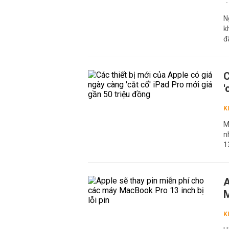
N
k
đ
C
'
K
M
n
1
A
M
K