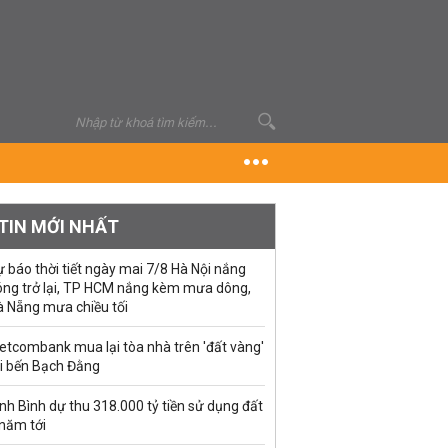
TIN MỚI NHẤT
 báo thời tiết ngày mai 7/8 Hà Nội nắng
óng trở lại, TP HCM nắng kèm mưa dông,
à Nẵng mưa chiều tối
etcombank mua lại tòa nhà trên 'đất vàng'
ại bến Bạch Đằng
nh Bình dự thu 318.000 tỷ tiền sử dụng đất
 năm tới