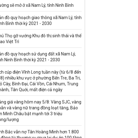
ờng sẽ mở ở xã Nam Lý, tỉnh Ninh Bình
n đồ quy hoạch giao thông xã Nam Lý, tỉnh
nh Bình thời kỳ 2021 - 2030
ú Thọ gỡ vướng Khu đô thị sinh thái và thể
ao Việt Trì
ản đồ quy hoạch sử dụng đất xã Nam Lý,
nh Ninh Bình thời kỳ 2021 - 2030
ch cúp điện Vĩnh Long tuần này (từ 6/8 đến
8) nhiều khu vực ở phường Bến Tre, Ba Tri,
 Cày, Bình Đại, Cái Vồn, Cái Nhum, Trung
hành, Tân Quới, mất điện cả ngày
ảng giá vàng hôm nay 5/8: Vàng SJC, vàng
ẫn và vàng nữ trang đồng loạt tăng, Bảo
n Minh Châu bật mạnh tới 3 triệu
ồng/lượng
inh Bắc vẫn nợ Tân Hoàng Minh hơn 1.800
 đồng từ thương vụ mua lại dự án 100 tầng