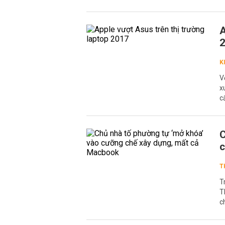
A
K
V
x
c
C
c
T
T
T
c