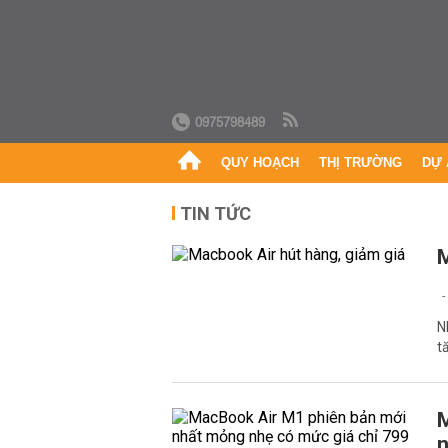
0975798489
QUY HOẠCH
THỊ TRƯỜNG
DỰ 
TIN TỨC
M
N
t
M
n