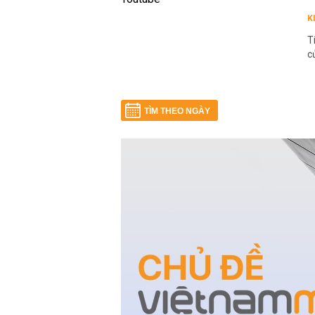
K
T
c
TÌM THEO NGÀY