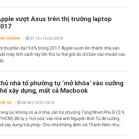
pple vượt Asus trên thị trường laptop
2017
INH DOANH
01:10 | 19/02/2018
ới thị phần đạt 9,6% trong 2017, Apple vươn lên thành nhà sản
uất máy tính xách tay lớn thứ tư thế giới dù chỉ bán các model cao
ấp.
hủ nhà tố phường tự ‘mở khóa’ vào cưỡng
hế xây dựng, mất cả Macbook
HỜI SỰ
08:44 | 10/01/2018
rong lúc không có ai ở nhà, cán bộ phường Tăng Nhơn Phú B (Q.9,
P.HCM) đã tự ý ‘mở cửa’ vào nhà anh Nguyễn Anh Tú để cưỡng
hế xây dựng trái phép. Chủ nhà khẳng định với Thanh Niên như...