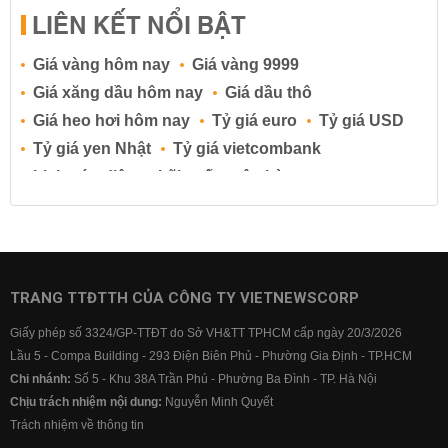
LIÊN KẾT NỔI BẬT
Giá vàng hôm nay
Giá vàng 9999
Giá xăng dầu hôm nay
Giá dầu thô
Giá heo hơi hôm nay
Tỷ giá euro
Tỷ giá USD
Tỷ giá yen Nhật
Tỷ giá vietcombank
Lịch cúp điện
Lãi suất ngân hàng
Lãi suất tiết kiệm
Lãi suất tiền gửi
Lãi suất ngân hàng Agribank
Lãi suất ngân hàng Sacombank
Lãi suất ngân hàng BIDV
TRANG TTĐTTH CỦA CÔNG TY VIETNEWSCORP
Lãi suất ngân hàng Vietinbank
Giấy phép số 3324/GP-TTĐT do Sở VH&TT TPHCM cấp ngày 20/3/2026
Lãi suất ngân hàng Vietcombank
Lầu 5 - Compa Building - 293 Điện Biên Phủ - Phường Gia Định - TP.HCM
Chi nhánh:
Số 5 - Khu 38A Trần Phú - Phường Ba Đình - TP. Hà Nội
Chịu trách nhiệm nội dung:
Nguyễn Minh Quyết
Trách nhiệm về thông tin