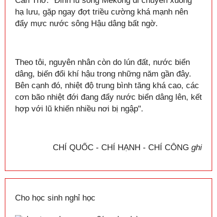
Cần Thơ: "Đỉnh lũ sông Mekong di chuyển xuống
hạ lưu, gặp ngay đợt triều cường khá mạnh nên
đẩy mực nước sông Hậu dâng bất ngờ.
Theo tôi, nguyên nhân còn do lún đất, nước biển
dâng, biến đổi khí hậu trong những năm gần đây.
Bên cạnh đó, nhiệt độ trung bình tăng khá cao, các
cơn bão nhiệt đới đang đẩy nước biển dâng lên, kết
hợp với lũ khiến nhiều nơi bị ngập".
CHÍ QUỐC - CHÍ HẠNH - CHÍ CÔNG
ghi
Cho học sinh nghỉ học