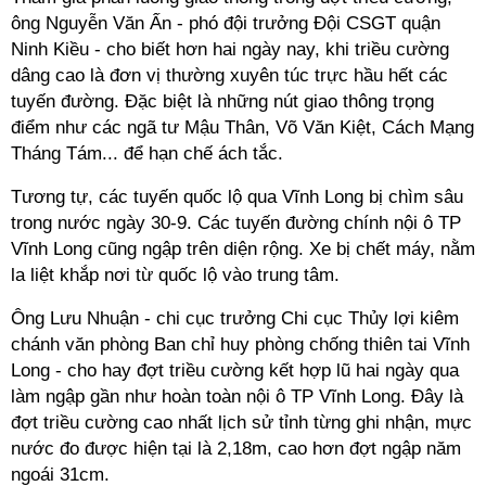
ông Nguyễn Văn Ấn - phó đội trưởng Đội CSGT quận
Ninh Kiều - cho biết hơn hai ngày nay, khi triều cường
dâng cao là đơn vị thường xuyên túc trực hầu hết các
tuyến đường. Đặc biệt là những nút giao thông trọng
điểm như các ngã tư Mậu Thân, Võ Văn Kiệt, Cách Mạng
Tháng Tám... để hạn chế ách tắc.
Tương tự, các tuyến quốc lộ qua Vĩnh Long bị chìm sâu
trong nước ngày 30-9. Các tuyến đường chính nội ô TP
Vĩnh Long cũng ngập trên diện rộng. Xe bị chết máy, nằm
la liệt khắp nơi từ quốc lộ vào trung tâm.
Ông Lưu Nhuận - chi cục trưởng Chi cục Thủy lợi kiêm
chánh văn phòng Ban chỉ huy phòng chống thiên tai Vĩnh
Long - cho hay đợt triều cường kết hợp lũ hai ngày qua
làm ngập gần như hoàn toàn nội ô TP Vĩnh Long. Đây là
đợt triều cường cao nhất lịch sử tỉnh từng ghi nhận, mực
nước đo được hiện tại là 2,18m, cao hơn đợt ngập năm
ngoái 31cm.