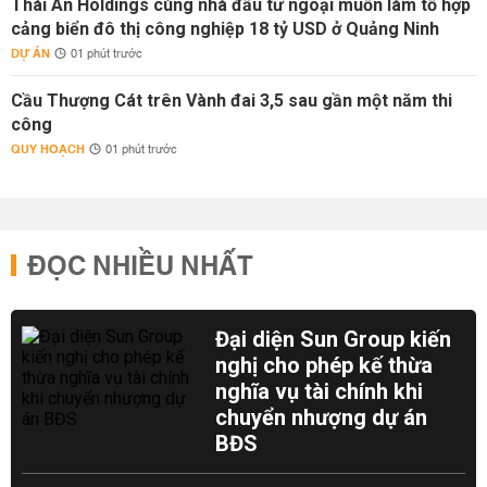
Thái An Holdings cùng nhà đầu tư ngoại muốn làm tổ hợp
cảng biển đô thị công nghiệp 18 tỷ USD ở Quảng Ninh
DỰ ÁN
01 phút trước
Cầu Thượng Cát trên Vành đai 3,5 sau gần một năm thi
công
QUY HOẠCH
01 phút trước
ĐỌC NHIỀU NHẤT
Đại diện Sun Group kiến
nghị cho phép kế thừa
nghĩa vụ tài chính khi
chuyển nhượng dự án
BĐS