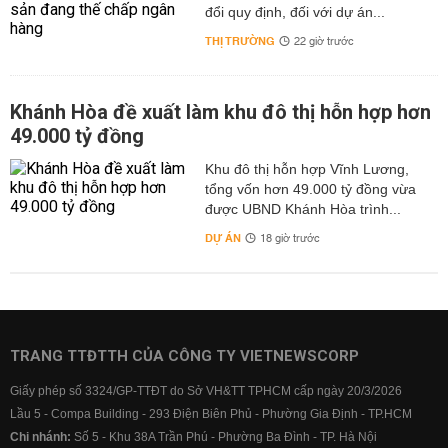
đổi quy định, đối với dự án...
THỊ TRƯỜNG
22 giờ trước
Khánh Hòa đề xuất làm khu đô thị hỗn hợp hơn
49.000 tỷ đồng
Khu đô thị hỗn hợp Vĩnh Lương,
tổng vốn hơn 49.000 tỷ đồng vừa
được UBND Khánh Hòa trình...
DỰ ÁN
18 giờ trước
TRANG TTĐTTH CỦA CÔNG TY VIETNEWSCORP
Giấy phép số 3324/GP-TTĐT do Sở VH&TT TPHCM cấp ngày 20/3/2026
Lầu 5 - Compa Building - 293 Điện Biên Phủ - Phường Gia Định - TP.HCM
Chi nhánh:
Số 5 - Khu 38A Trần Phú - Phường Ba Đình - TP. Hà Nội