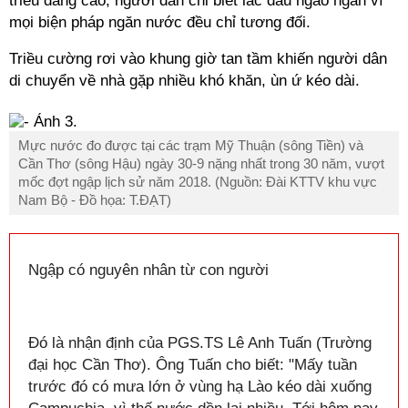
triều dâng cao, người dân chỉ biết lắc đầu ngao ngán vì
mọi biện pháp ngăn nước đều chỉ tương đối.
Triều cường rơi vào khung giờ tan tầm khiến người dân
di chuyển về nhà gặp nhiều khó khăn, ùn ứ kéo dài.
Mực nước đo được tại các trạm Mỹ Thuận (sông Tiền) và
Cần Thơ (sông Hậu) ngày 30-9 nặng nhất trong 30 năm, vượt
mốc đợt ngập lịch sử năm 2018. (Nguồn: Đài KTTV khu vực
Nam Bộ - Đồ họa: T.ĐẠT)
Ngập có nguyên nhân từ con người
Đó là nhận định của PGS.TS Lê Anh Tuấn (Trường
đại học Cần Thơ). Ông Tuấn cho biết: "Mấy tuần
trước đó có mưa lớn ở vùng hạ Lào kéo dài xuống