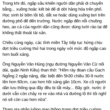
Trong khi đó, ngập sâu khiến người dân phải di chuyển
bằng... xuồng hoặc kết bè để di dời hàng hóa trên phố.
Học sinh bì bõm lội bộ, dắt xe hoặc dùng xuồng bơi trên
đường phố để đến trường. Nước ngập đến nỗi chuồng
heo, ao cá của người dân cũng được dùng lưới rào lại để
không thất thoát tài sản.
Chiều cùng ngày, các tỉnh miền Tây tiếp tục hứng chịu
đợt triều cường thứ hai trong ngày với mức độ ngập cao
hơn buổi sáng.
Ông Nguyễn Văn Hùng (ngụ đường Nguyễn Văn Cừ nối
dài, quận Ninh Kiều) than thở: "Hổm rày đoạn cầu Gạch
Ngỗng 2 ngập nặng, đặc biệt đến 5h30 chiều 30-9 nước
lên hơn 60cm, cao hơn hồi sáng gần 10cm. Xe cộ người
dân lưu thông qua đây đều bị tắt máy... Bây giờ, nước ở
dưới vẫn còn chảy re re vào nhà và đường lộ thì tôi nghĩ
nó sẽ còn cao hơn nữa".
Tham gia phân luồng giao thông trong đợt triều cường,