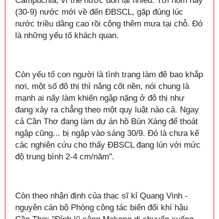
Campuchia, vì thế nước dồn lại nhiều. Tới hôm nay
(30-9) nước mới về đến ĐBSCL, gặp đúng lúc
nước triều dâng cao rồi cộng thêm mưa tại chỗ. Đó
là những yếu tố khách quan.
Còn yếu tố con người là tình trạng làm đê bao khắp
nơi, một số đô thị thì nâng cốt nền, nói chung là
mạnh ai nấy làm khiến ngập nặng ở đô thị như
đang xảy ra chẳng theo một quy luật nào cả. Ngay
cả Cần Thơ đang làm dự án hồ Bún Xáng để thoát
ngập cũng... bị ngập vào sáng 30/9. Đó là chưa kể
các nghiên cứu cho thấy ĐBSCL đang lún với mức
độ trung bình 2-4 cm/năm".
Còn theo nhận định của thạc sĩ kỉ Quang Vinh -
nguyên cán bộ Phòng công tác biến đổi khí hậu