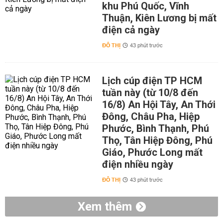
khu Phú Quốc, Vĩnh
Thuận, Kiên Lương bị mất
điện cả ngày
ĐÔ THỊ
43 phút trước
Lịch cúp điện TP HCM
tuần này (từ 10/8 đến
16/8) An Hội Tây, An Thới
Đông, Châu Pha, Hiệp
Phước, Bình Thạnh, Phú
Thọ, Tân Hiệp Đông, Phú
Giáo, Phước Long mất
điện nhiều ngày
ĐÔ THỊ
43 phút trước
Xem thêm