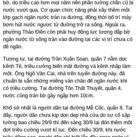
bờ, do triều cao hơn mọi năm nên phần tường chắn cũ bị
nước vượt qua. Cơ quan chức năng phải xây thêm một
lớp gạch ngăn nước tràn ra đường, đồng thời bố trí máy
bơm hút nước ngược từ đường trở ra sông. Ngoài ra,
phường Thảo Điền còn phải huy động lực lượng đắp bờ
ngăn nước từ sông tràn vào đường tại các vị trí chưa có
đê ngăn.
Tương tự, tại đường Trần Xuân Soạn, quận 7 nằm dọc
kênh Tẻ, triều cường biến mặt đường và kênh nhập làm
một. Ông Ngô Văn Cai, nhà trên tuyến đường này, đã
chuẩn bị sẵn những miếng ván chặn để ngăn nước khi
có triều cường. Tại đường Tôn Thất Thuyết, quận 4,
nước cũng tràn bờ gây ngập hơn 10cm.
Khổ sở nhất là người dân tại đường Mễ Cốc, quận 8. Tại
đây, người dân chưa kịp dọn dẹp nhà cửa do sự cố sập
tường bao chiều 29/9 thì đến sáng 30/9 lại đón thêm một
đợt triều cường vượt
kỉ
lục. Đến chiều 30/9, khi nước