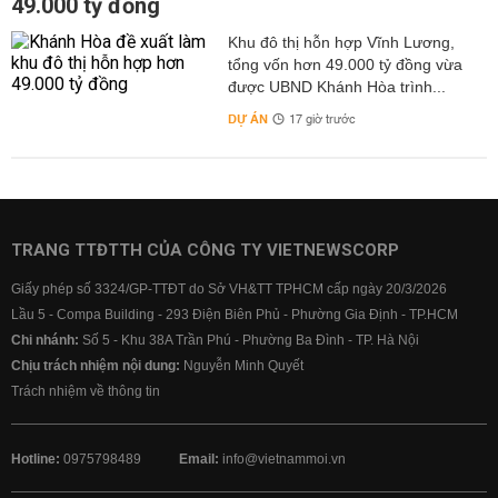
49.000 tỷ đồng
Khu đô thị hỗn hợp Vĩnh Lương,
tổng vốn hơn 49.000 tỷ đồng vừa
được UBND Khánh Hòa trình...
DỰ ÁN
17 giờ trước
TRANG TTĐTTH CỦA CÔNG TY VIETNEWSCORP
Giấy phép số 3324/GP-TTĐT do Sở VH&TT TPHCM cấp ngày 20/3/2026
Lầu 5 - Compa Building - 293 Điện Biên Phủ - Phường Gia Định - TP.HCM
Chi nhánh:
Số 5 - Khu 38A Trần Phú - Phường Ba Đình - TP. Hà Nội
Chịu trách nhiệm nội dung:
Nguyễn Minh Quyết
Trách nhiệm về thông tin
Hotline:
0975798489
Email:
info@vietnammoi.vn