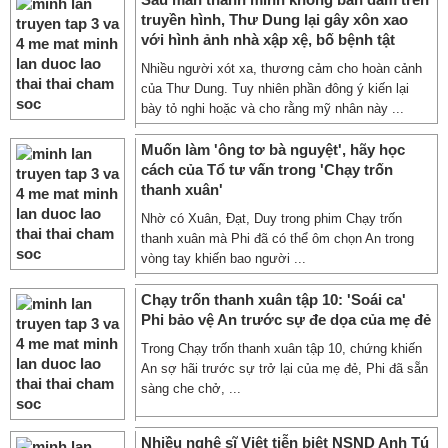
truyền hình, Thư Dung lại gây xôn xao
với hình ảnh nhà xập xệ, bố bệnh tật
Nhiều người xót xa, thương cảm cho hoàn cảnh
của Thư Dung. Tuy nhiên phần đông ý kiến lại
bày tỏ nghi hoặc và cho rằng mỹ nhân này ...
Muốn làm 'ông tơ bà nguyệt', hãy học
cách của Tổ tư vấn trong 'Chạy trốn
thanh xuân'
Nhờ có Xuân, Đạt, Duy trong phim Chạy trốn
thanh xuân mà Phi đã có thể ôm chọn An trong
vòng tay khiến bao người ...
Chạy trốn thanh xuân tập 10: 'Soái ca'
Phi bảo vệ An trước sự đe dọa của mẹ đẻ
Trong Chạy trốn thanh xuân tập 10, chứng khiến
An sợ hãi trước sự trở lại của mẹ đẻ, Phi đã sẵn
sàng che chở, ...
Nhiều nghệ sĩ Việt tiễn biệt NSND Anh Tú