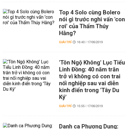
Top 4 Solo cùng Bolero
nói gì trước nghi vấn 'con
rơi' của Thẩm Thúy
Hằng?
GIẢI TRÍ
16:40 | 17/06/2019
'Tôn Ngộ Không' Lục Tiểu
Linh Đồng: 40 năm trăn
trở vì không có con trai
nối nghiệp sau vai diễn
kinh điển trong 'Tây Du
Ký'
GIẢI TRÍ
15:55 | 17/06/2019
Danh ca Phương Dung: