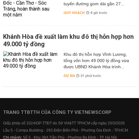
tuyến đường gom dài gần 27...
QUY HOẠCH
6 giờ trước
Khánh Hòa đề xuất làm khu đô thị hỗn hợp hơn
49.000 tỷ đồng
Khu đô thị hỗn hợp Vĩnh Lương,
tổng vốn hơn 49.000 tỷ đồng vừa
được UBND Khánh Hòa trình...
DỰ ÁN
01 phút trước
TRANG TTĐTTH CỦA CÔNG TY VIETNEWSCORP
Giấy phép số 3324/GP-TTĐT do Sở VH&TT TPHCM cấp ngày 20/3/2026
Lầu 5 - Compa Building - 293 Điện Biên Phủ - Phường Gia Định - TP.HCM
Chi nhánh:
Số 5 - Khu 38A Trần Phú - Phường Ba Đình - TP. Hà Nội