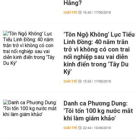
Hằng?
GIẢI TRÍ
16:40 | 17/06/2019
'Tôn Ngộ Không' Lục Tiểu
Linh Đồng: 40 năm trăn
trở vì không có con trai
nối nghiệp sau vai diễn
kinh điển trong 'Tây Du
Ký'
GIẢI TRÍ
15:55 | 17/06/2019
Danh ca Phương Dung:
'Tôi tốn 100 kg nước mắt
khi làm giám khảo'
GIẢI TRÍ
22:44 | 15/06/2019