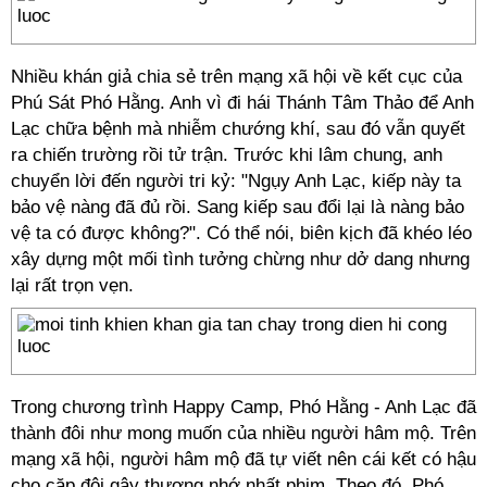
Nhiều khán giả chia sẻ trên mạng xã hội về kết cục của
Phú Sát Phó Hằng. Anh vì đi hái Thánh Tâm Thảo để Anh
Lạc chữa bệnh mà nhiễm chướng khí, sau đó vẫn quyết
ra chiến trường rồi tử trận. Trước khi lâm chung, anh
chuyển lời đến người tri kỷ: "Ngụy Anh Lạc, kiếp này ta
bảo vệ nàng đã đủ rồi. Sang kiếp sau đổi lại là nàng bảo
vệ ta có được không?". Có thể nói, biên kịch đã khéo léo
xây dựng một mối tình tưởng chừng như dở dang nhưng
lại rất trọn vẹn.
Trong chương trình Happy Camp, Phó Hằng - Anh Lạc đã
thành đôi như mong muốn của nhiều người hâm mộ. Trên
mạng xã hội, người hâm mộ đã tự viết nên cái kết có hậu
cho cặp đôi gây thương nhớ nhất phim. Theo đó, Phó