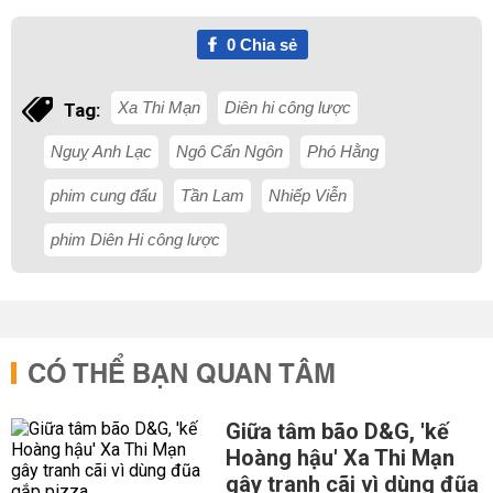
0
Chia sẻ
Xa Thi Mạn
Diên hi công lược
Tag:
Nguỵ Anh Lạc
Ngô Cẩn Ngôn
Phó Hằng
phim cung đấu
Tần Lam
Nhiếp Viễn
phim Diên Hi công lược
CÓ THỂ BẠN QUAN TÂM
Giữa tâm bão D&G, 'kế
Hoàng hậu' Xa Thi Mạn
gây tranh cãi vì dùng đũa