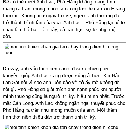
Để có thể cưới Anh Lạc, Phó Hằng không màng tính
mạng ra trận, mong muốn lập công lớn để cầu xin Hoàng
thượng. Không ngờ ngày trở về, người anh thương đã
trở thành Lệnh tần của vua. Anh Lạc - Phó Hằng lại bỏ lỡ
nhau lần thứ hai. Lần này, cả hai thực sự lỡ nhịp một
đời.
Dù vậy, anh vẫn luôn bên cạnh, đưa ra những lời
khuyên, giúp Anh Lạc càng được sủng ái hơn. Khi Hải
Lan Sát hỏi vì sao anh luôn bảo vệ cô ấy mà không đòi
hỏi gì. Phó Hằng đã giải thích anh hạnh phúc khi người
mình thương cũng là người tri kỷ, hiểu mình nhất. Trước
mặt Càn Long, Anh Lạc không ngần ngại thuyết phục cho
Phó Hằng ra trận như mong muốn của anh. Mối thâm
tình thời niên thiếu dần trở thành tình tri kỷ.