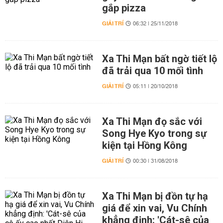
gắp pizza
GIẢI TRÍ
06:32 | 25/11/2018
Xa Thi Mạn bất ngờ tiết lộ
đã trải qua 10 mối tình
GIẢI TRÍ
05:11 | 20/10/2018
Xa Thi Mạn đọ sắc với
Song Hye Kyo trong sự
kiện tại Hồng Kông
GIẢI TRÍ
00:30 | 31/08/2018
Xa Thi Mạn bị đồn tự hạ
giá để xin vai, Vu Chính
khẳng định: 'Cát-sê của