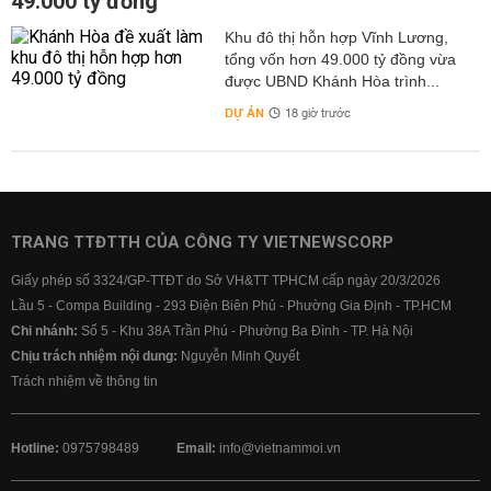
49.000 tỷ đồng
Khu đô thị hỗn hợp Vĩnh Lương,
tổng vốn hơn 49.000 tỷ đồng vừa
được UBND Khánh Hòa trình...
DỰ ÁN
18 giờ trước
TRANG TTĐTTH CỦA CÔNG TY VIETNEWSCORP
Giấy phép số 3324/GP-TTĐT do Sở VH&TT TPHCM cấp ngày 20/3/2026
Lầu 5 - Compa Building - 293 Điện Biên Phủ - Phường Gia Định - TP.HCM
Chi nhánh:
Số 5 - Khu 38A Trần Phú - Phường Ba Đình - TP. Hà Nội
Chịu trách nhiệm nội dung:
Nguyễn Minh Quyết
Trách nhiệm về thông tin
Hotline:
0975798489
Email:
info@vietnammoi.vn