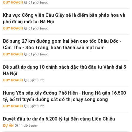
QUY HOẠCH
01 phút trước
Khu vực Công viên Cầu Giấy sẽ là điểm bắn pháo hoa và
phố đi bộ mới tại Hà Nội
QUY HOẠCH
01 phút trước
Bổ sung 27 km đường gom hai bên cao tốc Châu Đốc -
Cần Thơ - Sóc Trăng, hoàn thành sau một năm
QUY HOẠCH
01 phút trước
Đề xuất áp dụng 10 chính sách đặc thù đầu tư Vành đai 5
Hà Nội
QUY HOẠCH
8 giờ trước
Hưng Yên sắp xây đường Phố Hiến - Hưng Hà gần 16.500
tỷ, bố trí tuyến đường sắt đô thị chạy song song
QUY HOẠCH
8 giờ trước
Duyệt đầu tư dự án 6.200 tỷ tại Bến cảng Liên Chiểu
DỰ ÁN
11 giờ trước