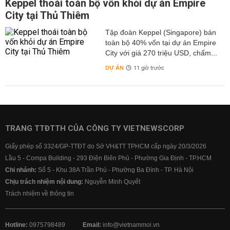
Keppel thoái toàn bộ vốn khỏi dự án Empire
City tại Thủ Thiêm
Tập đoàn Keppel (Singapore) bán
toàn bộ 40% vốn tại dự án Empire
City với giá 270 triệu USD, chấm...
DỰ ÁN
11 giờ trước
TRANG TTĐTTH CỦA CÔNG TY VIETNEWSCORP
Giấy phép số 3324/GP-TTĐT do Sở VH&TT TPHCM cấp ngày 20/3/2026
Lầu 5 - Compa Building - 293 Điện Biên Phủ - Phường Gia Định - TP.HCM
Chi nhánh:
Số 5 - Khu 38A Trần Phú - Phường Ba Đình - TP. Hà Nội
Chịu trách nhiệm nội dung:
Nguyễn Minh Quyết
Trách nhiệm về thông tin
Hotline:
0975798489
Email:
info@vietnammoi.vn