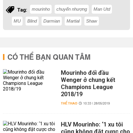
mourinho
chuyển nhượng
Man Utd
Tag:
MU
Blind
Darmian
Martial
Shaw
CÓ THỂ BẠN QUAN TÂM
Mourinho đối đầu
Wenger ở chung kết
Champions League
2018/19
THỂ THAO
10:33 | 28/05/2019
HLV Mourinho: ‘1 xu tôi
cũng không đặt cược cho