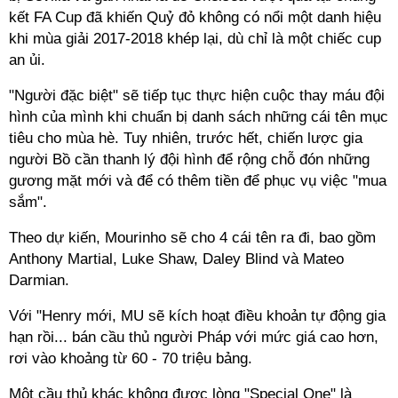
kết FA Cup đã khiến Quỷ đỏ không có nổi một danh hiệu
khi mùa giải 2017-2018 khép lại, dù chỉ là một chiếc cup
an ủi.
"Người đặc biệt" sẽ tiếp tục thực hiện cuộc thay máu đội
hình của mình khi chuẩn bị danh sách những cái tên mục
tiêu cho mùa hè. Tuy nhiên, trước hết, chiến lược gia
người Bồ cần thanh lý đội hình để rộng chỗ đón những
gương mặt mới và để có thêm tiền để phục vụ việc "mua
sắm".
Theo dự kiến, Mourinho sẽ cho 4 cái tên ra đi, bao gồm
Anthony Martial, Luke Shaw, Daley Blind và Mateo
Darmian.
Với "Henry mới, MU sẽ kích hoạt điều khoản tự động gia
hạn rồi... bán cầu thủ người Pháp với mức giá cao hơn,
rơi vào khoảng từ 60 - 70 triệu bảng.
Một cầu thủ khác không được lòng "Special One" là