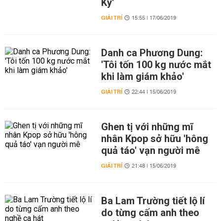
Ký'
GIẢI TRÍ
15:55 | 17/06/2019
Danh ca Phương Dung:
'Tôi tốn 100 kg nước mắt
khi làm giám khảo'
GIẢI TRÍ
22:44 | 15/06/2019
Ghen tị với những mĩ
nhân Kpop sở hữu 'hông
quả táo' vạn người mê
GIẢI TRÍ
21:48 | 15/06/2019
Ba Lam Trường tiết lộ lí
do từng cấm anh theo