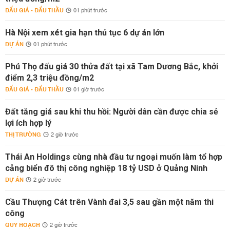
ĐẤU GIÁ - ĐẤU THẦU
01 phút trước
Hà Nội xem xét gia hạn thủ tục 6 dự án lớn
DỰ ÁN
01 phút trước
Phú Thọ đấu giá 30 thửa đất tại xã Tam Dương Bắc, khởi
điểm 2,3 triệu đồng/m2
ĐẤU GIÁ - ĐẤU THẦU
01 giờ trước
Đất tăng giá sau khi thu hồi: Người dân cần được chia sẻ
lợi ích hợp lý
THỊ TRƯỜNG
2 giờ trước
Thái An Holdings cùng nhà đầu tư ngoại muốn làm tổ hợp
cảng biển đô thị công nghiệp 18 tỷ USD ở Quảng Ninh
DỰ ÁN
2 giờ trước
Cầu Thượng Cát trên Vành đai 3,5 sau gần một năm thi
công
QUY HOẠCH
2 giờ trước