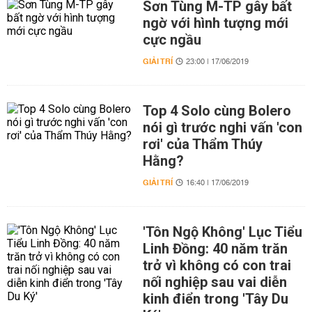
Sơn Tùng M-TP gây bất
ngờ với hình tượng mới
cực ngầu
GIẢI TRÍ
23:00 | 17/06/2019
Top 4 Solo cùng Bolero
nói gì trước nghi vấn 'con
rơi' của Thẩm Thúy
Hằng?
GIẢI TRÍ
16:40 | 17/06/2019
'Tôn Ngộ Không' Lục Tiểu
Linh Đồng: 40 năm trăn
trở vì không có con trai
nối nghiệp sau vai diễn
kinh điển trong 'Tây Du