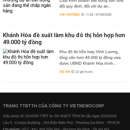
Luật Kinh doanh Bất động sản sửa
đổi quy định, đối với dự án...
THỊ TRƯỜNG
11:26 | 07/08/2026
Khánh Hòa đề xuất làm khu đô thị hỗn hợp hơn
49.000 tỷ đồng
Khu đô thị hỗn hợp Vĩnh Lương,
tổng vốn hơn 49.000 tỷ đồng vừa
được UBND Khánh Hòa trình...
DỰ ÁN
22 giờ trước
TRANG TTĐTTH CỦA CÔNG TY VIETNEWSCORP
Giấy phép số 3324/GP-TTĐT do Sở VH&TT TPHCM cấp ngày 20/3/2026
Lầu 5 - Compa Building - 293 Điện Biên Phủ - Phường Gia Định - TP.HCM
Chi nhánh:
Số 5 - Khu 38A Trần Phú - Phường Ba Đình - TP. Hà Nội