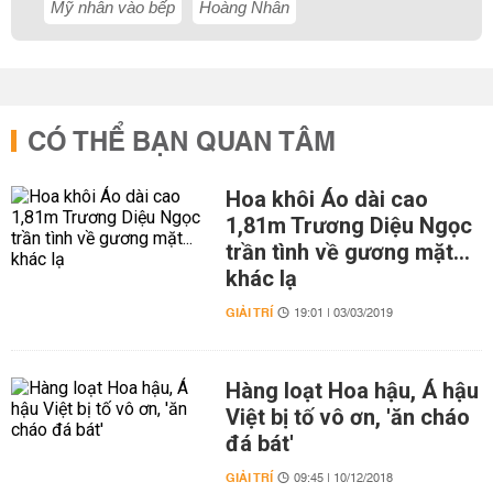
Mỹ nhân vào bếp
Hoàng Nhân
CÓ THỂ BẠN QUAN TÂM
Hoa khôi Áo dài cao
1,81m Trương Diệu Ngọc
trần tình về gương mặt...
khác lạ
GIẢI TRÍ
19:01 | 03/03/2019
Hàng loạt Hoa hậu, Á hậu
Việt bị tố vô ơn, 'ăn cháo
đá bát'
GIẢI TRÍ
09:45 | 10/12/2018