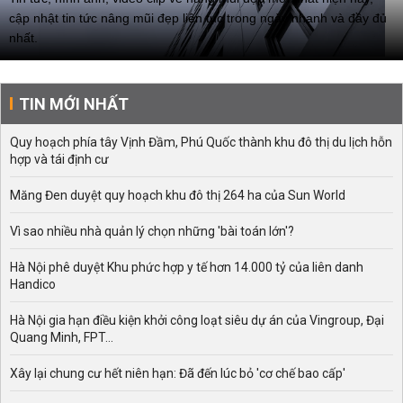
cập nhật tin tức nâng mũi đẹp liên tục trong ngày nhanh và đầy đủ
nhất.
Hiên nay có các phương pháp nâng mũi như S line, L Line, bọc
sụn, cấu trúc, bằng chỉ, bằng chất làm đầy filler, nâng mũi kiểu Hàn
TIN MỚI NHẤT
Quốc. Thế phương pháp nâng mũi nào tốt nhất và bạn nên tới đâu
để làm đẹp.
Quy hoạch phía tây Vịnh Đầm, Phú Quốc thành khu đô thị du lịch hỗn
hợp và tái định cư
Măng Đen duyệt quy hoạch khu đô thị 264 ha của Sun World
Vì sao nhiều nhà quản lý chọn những 'bài toán lớn'?
Hà Nội phê duyệt Khu phức hợp y tế hơn 14.000 tỷ của liên danh
Handico
Hà Nội gia hạn điều kiện khởi công loạt siêu dự án của Vingroup, Đại
Quang Minh, FPT...
Xây lại chung cư hết niên hạn: Đã đến lúc bỏ 'cơ chế bao cấp'