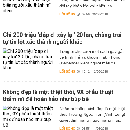
Hoa) được nhiều người biết đến bởi
đôi tay khéo léo với nhiều ca...
LỐI SỐNG
07:59 | 20/06/2018
Chi 200 triệu 'đập đi xây lại' 20 lần, chàng trai
tự tin lột xác thành người khác
Từng bị chê cười một cách gay gắt
về hình thể và khuôn mặt, Phong
(Bartender kiêm người mẫu tự...
LỐI SỐNG
10:12 | 12/06/2018
Không đẹp là một thiệt thòi, 9X phẫu thuật
thẩm mĩ để hoàn hảo như búp bê
Nhận ra không xinh đẹp là một thiệt
thòi, Trương Ngọc Trân (Vĩnh Long)
quyết định nâng ngực, nâng mũi...
LỐI SỐNG
08:55 | 11/06/2018