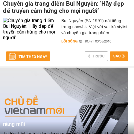
Chuyên gia trang điểm Bul Nguyễn: ‘Hãy đẹp
để truyền cảm hứng cho mọi người’
Bul Nguyễn (SN 1991) nổi tiếng
trong showbiz Việt với vai trò stylist
và chuyên gia trang điểm....
LỐI SỐNG
10:47 | 03/05/2018
TRƯỚC
SAU
TÌM THEO NGÀY
nâng mũi
Tin tức, hình ảnh, video clip về nâng mũi đẹp mới nhất hiện nay,