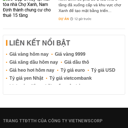
tầng đã xuống cấp và khu vực chợ
Xanh để tạo mặt bằng triển...
DỰ ÁN
12 giờ trước
LIÊN KẾT NỔI BẬT
Giá vàng hôm nay
Giá vàng 9999
Giá xăng dầu hôm nay
Giá dầu thô
Giá heo hơi hôm nay
Tỷ giá euro
Tỷ giá USD
Tỷ giá yen Nhật
Tỷ giá vietcombank
Lịch cúp điện
Lãi suất ngân hàng
Lãi suất tiết kiệm
Lãi suất tiền gửi
Lãi suất ngân hàng Agribank
Lãi suất ngân hàng Sacombank
Lãi suất ngân hàng BIDV
TRANG TTĐTTH CỦA CÔNG TY VIETNEWSCORP
Lãi suất ngân hàng Vietinbank