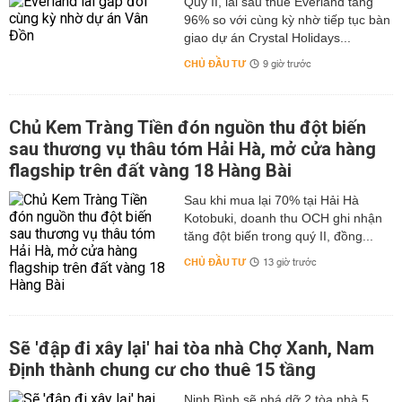
Quý II, lãi sau thuế Everland tăng
96% so với cùng kỳ nhờ tiếp tục bàn
giao dự án Crystal Holidays...
CHỦ ĐẦU TƯ
9 giờ trước
Chủ Kem Tràng Tiền đón nguồn thu đột biến
sau thương vụ thâu tóm Hải Hà, mở cửa hàng
flagship trên đất vàng 18 Hàng Bài
Sau khi mua lại 70% tại Hải Hà
Kotobuki, doanh thu OCH ghi nhận
tăng đột biến trong quý II, đồng...
CHỦ ĐẦU TƯ
13 giờ trước
Sẽ 'đập đi xây lại' hai tòa nhà Chợ Xanh, Nam
Định thành chung cư cho thuê 15 tầng
Ninh Bình sẽ phá dỡ 2 tòa nhà 5