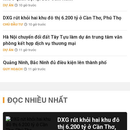
DỰ ÁN
10 giờ trước
DXG rút khỏi hai khu đô thị 6.200 tỷ ở Cần Thơ, Phú Thọ
CHỦ ĐẦU TƯ
10 giờ trước
Hà Nội chuyển đổi đất Tây Tựu làm dự án trung tâm văn
phòng kết hợp dịch vụ thương mại
DỰ ÁN
11 giờ trước
Quảng Ninh, Bắc Ninh đủ điều kiện lên thành phố
QUY HOẠCH
11 giờ trước
ĐỌC NHIỀU NHẤT
DXG rút khỏi hai khu đô
thị 6.200 tỷ ở Cần Thơ,