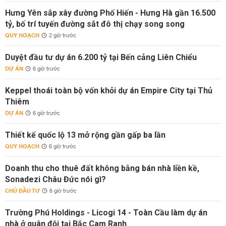
Hưng Yên sắp xây đường Phố Hiến - Hưng Hà gần 16.500
tỷ, bố trí tuyến đường sắt đô thị chạy song song
QUY HOẠCH
2 giờ trước
Duyệt đầu tư dự án 6.200 tỷ tại Bến cảng Liên Chiểu
DỰ ÁN
6 giờ trước
Keppel thoái toàn bộ vốn khỏi dự án Empire City tại Thủ
Thiêm
DỰ ÁN
6 giờ trước
Thiết kế quốc lộ 13 mở rộng gần gấp ba lần
QUY HOẠCH
6 giờ trước
Doanh thu cho thuê đất không bằng bán nhà liền kề,
Sonadezi Châu Đức nói gì?
CHỦ ĐẦU TƯ
6 giờ trước
Trường Phú Holdings - Licogi 14 - Toàn Cầu làm dự án
nhà ở quân đội tại Bắc Cam Ranh