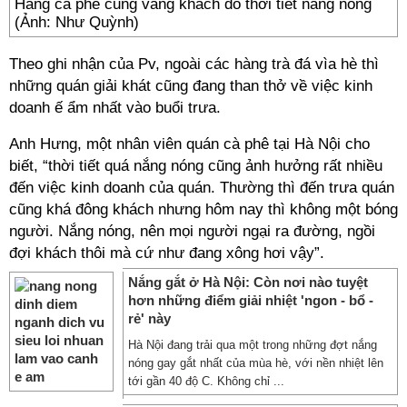
Hàng cà phê cũng vắng khách do thời tiết nắng nóng
(Ảnh: Như Quỳnh)
Theo ghi nhận của Pv, ngoài các hàng trà đá vìa hè thì
những quán giải khát cũng đang than thở về việc kinh
doanh ế ẩm nhất vào buổi trưa.
Anh Hưng, một nhân viên quán cà phê tại Hà Nội cho
biết, “thời tiết quá nắng nóng cũng ảnh hưởng rất nhiều
đến việc kinh doanh của quán. Thường thì đến trưa quán
cũng khá đông khách nhưng hôm nay thì không một bóng
người. Nắng nóng, nên mọi người ngại ra đường, ngồi
đợi khách thôi mà cứ như đang xông hơi vậy”.
Nắng gắt ở Hà Nội: Còn nơi nào tuyệt
hơn những điểm giải nhiệt 'ngon - bổ -
rẻ' này
Hà Nội đang trải qua một trong những đợt nắng
nóng gay gắt nhất của mùa hè, với nền nhiệt lên
tới gần 40 độ C. Không chỉ ...