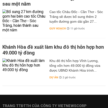
sau một năm
Cao tốc Châu Đốc - Cần Thơ - Sóc
Trăng sẽ được bổ sung thêm 2
tuyến đường gom dài gần 27...
QUY HOẠCH
11 giờ trước
Khánh Hòa đề xuất làm khu đô thị hỗn hợp hơn
49.000 tỷ đồng
Khu đô thị hỗn hợp Vĩnh Lương,
tổng vốn hơn 49.000 tỷ đồng vừa
được UBND Khánh Hòa trình...
DỰ ÁN
2 giờ trước
TRANG TTĐTTH CỦA CÔNG TY VIETNEWSCORP