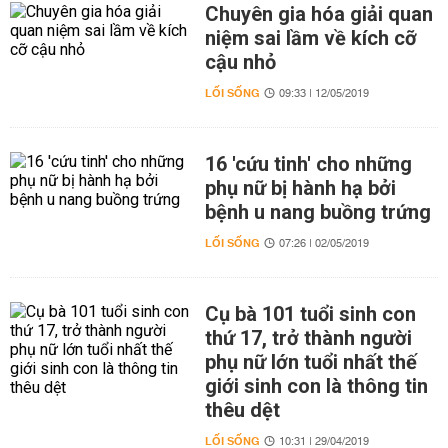
Chuyên gia hóa giải quan
niệm sai lầm về kích cỡ
cậu nhỏ
LỐI SỐNG
09:33 | 12/05/2019
16 'cứu tinh' cho những
phụ nữ bị hành hạ bởi
bệnh u nang buồng trứng
LỐI SỐNG
07:26 | 02/05/2019
Cụ bà 101 tuổi sinh con
thứ 17, trở thành người
phụ nữ lớn tuổi nhất thế
giới sinh con là thông tin
thêu dệt
LỐI SỐNG
10:31 | 29/04/2019