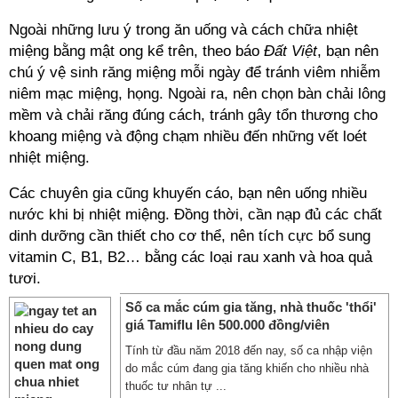
Ngoài những lưu ý trong ăn uống và cách chữa nhiệt
miệng bằng mật ong kể trên, theo báo
Đất Việt
, bạn nên
chú ý vệ sinh răng miệng mỗi ngày để tránh viêm nhiễm
niêm mạc miệng, họng. Ngoài ra, nên chọn bàn chải lông
mềm và chải răng đúng cách, tránh gây tổn thương cho
khoang miệng và động chạm nhiều đến những vết loét
nhiệt miệng.
Các chuyên gia cũng khuyến cáo, bạn nên uống nhiều
nước khi bị nhiệt miệng. Đồng thời, cần nạp đủ các chất
dinh dưỡng cần thiết cho cơ thể, nên tích cực bổ sung
vitamin C, B1, B2… bằng các loại rau xanh và hoa quả
tươi.
Số ca mắc cúm gia tăng, nhà thuốc 'thổi'
giá Tamiflu lên 500.000 đồng/viên
Tính từ đầu năm 2018 đến nay, số ca nhập viện
do mắc cúm đang gia tăng khiến cho nhiều nhà
thuốc tư nhân tự ...