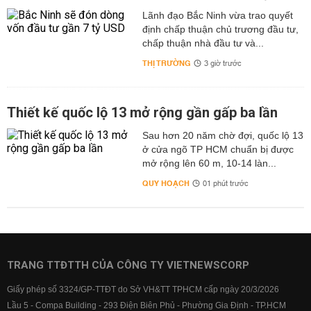
Lãnh đạo Bắc Ninh vừa trao quyết
định chấp thuận chủ trương đầu tư,
chấp thuận nhà đầu tư và...
THỊ TRƯỜNG
3 giờ trước
Thiết kế quốc lộ 13 mở rộng gần gấp ba lần
Sau hơn 20 năm chờ đợi, quốc lộ 13
ở cửa ngõ TP HCM chuẩn bị được
mở rộng lên 60 m, 10-14 làn...
QUY HOẠCH
01 phút trước
TRANG TTĐTTH CỦA CÔNG TY VIETNEWSCORP
Giấy phép số 3324/GP-TTĐT do Sở VH&TT TPHCM cấp ngày 20/3/2026
Lầu 5 - Compa Building - 293 Điện Biên Phủ - Phường Gia Định - TP.HCM