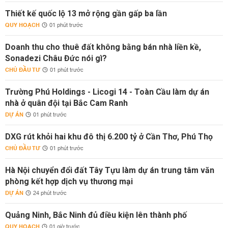
Thiết kế quốc lộ 13 mở rộng gần gấp ba lần
QUY HOẠCH
01 phút trước
Doanh thu cho thuê đất không bằng bán nhà liền kề,
Sonadezi Châu Đức nói gì?
CHỦ ĐẦU TƯ
01 phút trước
Trường Phú Holdings - Licogi 14 - Toàn Cầu làm dự án
nhà ở quân đội tại Bắc Cam Ranh
DỰ ÁN
01 phút trước
DXG rút khỏi hai khu đô thị 6.200 tỷ ở Cần Thơ, Phú Thọ
CHỦ ĐẦU TƯ
01 phút trước
Hà Nội chuyển đổi đất Tây Tựu làm dự án trung tâm văn
phòng kết hợp dịch vụ thương mại
DỰ ÁN
24 phút trước
Quảng Ninh, Bắc Ninh đủ điều kiện lên thành phố
QUY HOẠCH
01 giờ trước