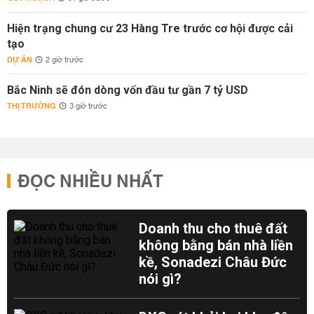
Hiện trạng chung cư 23 Hàng Tre trước cơ hội được cải
tạo
DỰ ÁN
2 giờ trước
Bắc Ninh sẽ đón dòng vốn đầu tư gần 7 tỷ USD
THỊ TRƯỜNG
3 giờ trước
ĐỌC NHIỀU NHẤT
Doanh thu cho thuê đất
không bằng bán nhà liền
kề, Sonadezi Châu Đức
nói gì?