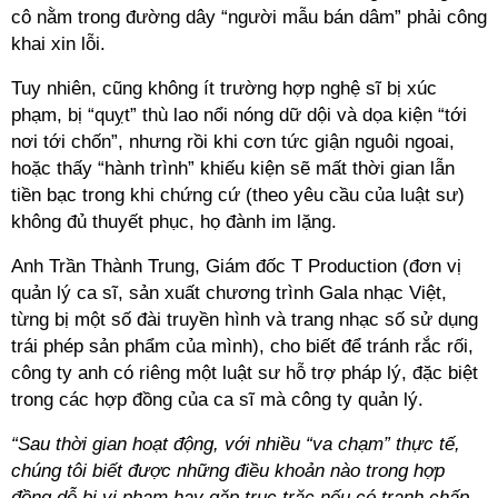
cô nằm trong đường dây “người mẫu bán dâm” phải công
khai xin lỗi.
Tuy nhiên, cũng không ít trường hợp nghệ sĩ bị xúc
phạm, bị “quỵt” thù lao nổi nóng dữ dội và dọa kiện “tới
nơi tới chốn”, nhưng rồi khi cơn tức giận nguôi ngoai,
hoặc thấy “hành trình” khiếu kiện sẽ mất thời gian lẫn
tiền bạc trong khi chứng cứ (theo yêu cầu của luật sư)
không đủ thuyết phục, họ đành im lặng.
Anh Trần Thành Trung, Giám đốc T Production (đơn vị
quản lý ca sĩ, sản xuất chương trình Gala nhạc Việt,
từng bị một số đài truyền hình và trang nhạc số sử dụng
trái phép sản phẩm của mình), cho biết để tránh rắc rối,
công ty anh có riêng một luật sư hỗ trợ pháp lý, đặc biệt
trong các hợp đồng của ca sĩ mà công ty quản lý.
“Sau thời gian hoạt động, với nhiều “va chạm” thực tế,
chúng tôi biết được những điều khoản nào trong hợp
đồng dễ bị vi phạm hay gặp trục trặc nếu có tranh chấp