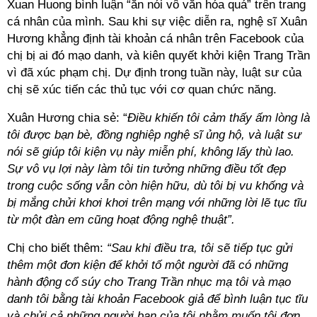
Xuan Huong bình luận “ăn nói vô văn hóa quá” trên trang
cá nhân của mình. Sau khi sự việc diễn ra, nghệ sĩ Xuân
Hương khẳng định tài khoản cá nhân trên Facebook của
chị bị ai đó mạo danh, và kiên quyết khởi kiện Trang Trần
vì đã xúc phạm chị. Dự định trong tuần này, luật sư của
chị sẽ xúc tiến các thủ tục với cơ quan chức năng.
Xuân Hương chia sẻ: “
Điều khiến tôi cảm thấy ấm lòng là
tôi được bạn bè, đồng nghiệp nghệ sĩ ủng hộ, và luật sư
nói sẽ giúp tôi kiện vụ này miễn phí, không lấy thù lao.
Sự vô vụ lợi này làm tôi tin tưởng những điều tốt đẹp
trong cuộc sống vẫn còn hiện hữu, dù tôi bị vu khống và
bị mắng chửi khơi khơi trên mạng với những lời lẽ tục tĩu
từ một đàn em cũng hoạt động nghệ thuật”.
Chị cho biết thêm:
“Sau khi điều tra, tôi sẽ tiếp tục gửi
thêm một đơn kiện để khởi tố một người đã có những
hành động cổ súy cho Trang Trần nhục mạ tôi và mạo
danh tôi bằng tài khoản Facebook giả để bình luận tục tĩu
và chửi cả những người bạn của tôi nhằm muốn tôi đơn