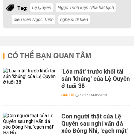
Lệ Quyên
Ngọc Trinh kiện Nhà hát kịch
Tag:
diễn viên Ngọc Trinh
nghệ sĩ đi kiện
CÓ THỂ BẠN QUAN TÂM
'Lóa mắt' trước khối tài
sản 'khủng' của Lệ Quyên
ở tuổi 38
GIẢI TRÍ
12:27 | 14/05/2019
Con người thật của Lệ
Quyên sau nghi vấn đá
xéo Đông Nhi, 'cạch mặt'