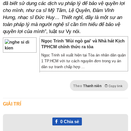
đã biết sử dụng các dịch vụ pháp lý để bảo vệ quyền lợi
cho mình, như ca sĩ Mỹ Tâm, Lệ Quyên, Đàm Vĩnh
Hưng, nhạc sĩ Đức Huy… Thiết nghĩ, đây là một sự an
toàn pháp lý mà người nghệ sĩ cần tìm hiểu để bảo vệ
quyền lợi của mình”
, luật sư Vy nói.
Ngọc Trinh 'Mùi ngò gai' và Nhà hát Kịch
TPHCM chính thức ra tòa
Ngọc Trinh sẽ xuất hiện tại Tòa án nhân dân quận
1 TP.HCM với tư cách nguyên đơn trong vụ án
dân sự tranh chấp hợp ...
Theo
Thanh niên
Copy link
GIẢI TRÍ
0
Chia sẻ