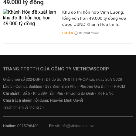
49.000 tỷ đồng
Khu đô thị hỗn hợp Vĩnh Lương,
tổng vốn hơn 49.000 tỷ đồng vừa
được UBND Khánh Hòa trình...
DỰ ÁN
01 phút trước
TRANG TTĐTTH CỦA CÔNG TY VIETNEWSCORP
Giấy phép số 3324/GP-TTĐT do Sở VH&TT TPHCM cấp ngày 20/3/2026
Lầu 5 - Compa Building - 293 Điện Biên Phủ - Phường Gia Định - TP.HCM
Chi nhánh:
Số 5 - Khu 38A Trần Phú - Phường Ba Đình - TP. Hà Nội
Chịu trách nhiệm nội dung:
Nguyễn Minh Quyết
Trách nhiệm về thông tin
Hotline:
0975798489
Email:
info@vietnammoi.vn