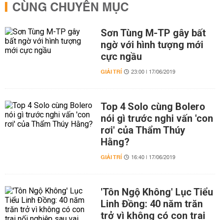
CÙNG CHUYÊN MỤC
Sơn Tùng M-TP gây bất
ngờ với hình tượng mới
cực ngầu
GIẢI TRÍ
23:00 | 17/06/2019
Top 4 Solo cùng Bolero
nói gì trước nghi vấn 'con
rơi' của Thẩm Thúy
Hằng?
GIẢI TRÍ
16:40 | 17/06/2019
'Tôn Ngộ Không' Lục Tiểu
Linh Đồng: 40 năm trăn
trở vì không có con trai