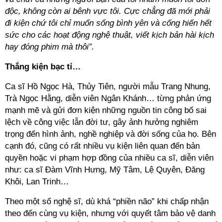
độc, không còn ai bênh vực tôi. Cực chẳng đã mới phải
đi kiện chứ tôi chỉ muốn sống bình yên và cống hiến hết
sức cho các hoạt động nghệ thuật, viết kịch bản hài kịch
hay đóng phim mà thôi”.
Thắng kiện bạc tỉ…
Ca sĩ Hồ Ngọc Hà, Thủy Tiên, người mẫu Trang Nhung,
Trà Ngọc Hằng, diễn viên Ngân Khánh… từng phản ứng
mạnh mẽ và gửi đơn kiện những nguồn tin công bố sai
lệch về công việc lẫn đời tư, gây ảnh hưởng nghiêm
trọng đến hình ảnh, nghề nghiệp và đời sống của họ. Bên
cạnh đó, cũng có rất nhiều vụ kiện liên quan đến bản
quyền hoặc vi phạm hợp đồng của nhiều ca sĩ, diễn viên
như: ca sĩ Đàm Vĩnh Hưng, Mỹ Tâm, Lệ Quyên, Đăng
Khôi, Lan Trinh…
Theo một số nghệ sĩ, dù khá “phiền não” khi chấp nhận
theo đến cùng vụ kiện, nhưng với quyết tâm bảo vệ danh