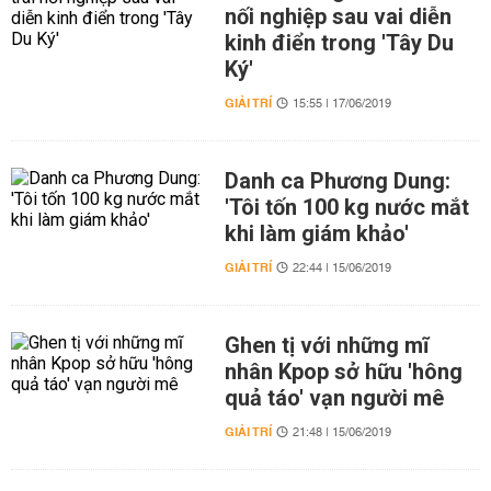
nối nghiệp sau vai diễn
kinh điển trong 'Tây Du
Ký'
GIẢI TRÍ
15:55 | 17/06/2019
Danh ca Phương Dung:
'Tôi tốn 100 kg nước mắt
khi làm giám khảo'
GIẢI TRÍ
22:44 | 15/06/2019
Ghen tị với những mĩ
nhân Kpop sở hữu 'hông
quả táo' vạn người mê
GIẢI TRÍ
21:48 | 15/06/2019