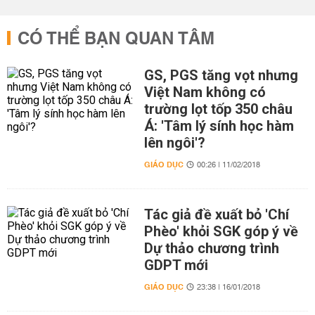
CÓ THỂ BẠN QUAN TÂM
GS, PGS tăng vọt nhưng
Việt Nam không có
trường lọt tốp 350 châu
Á: 'Tâm lý sính học hàm
lên ngôi'?
GIÁO DỤC
00:26 | 11/02/2018
Tác giả đề xuất bỏ 'Chí
Phèo' khỏi SGK góp ý về
Dự thảo chương trình
GDPT mới
GIÁO DỤC
23:38 | 16/01/2018