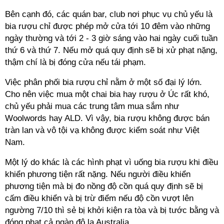
Bên cạnh đó, các quán bar, club nơi phục vụ chủ yếu là
bia rượu chỉ được phép mở cửa tới 10 đêm vào những
ngày thường và tới 2 - 3 giờ sáng vào hai ngày cuối tuần
thứ 6 và thứ 7. Nếu mở quá quy định sẽ bị xử phạt nặng,
thậm chí là bị đóng cửa nếu tái phạm.
Việc phân phối bia rượu chỉ nằm ở một số đại lý lớn.
Cho nên việc mua một chai bia hay rượu ở Úc rất khó,
chủ yếu phải mua các trung tâm mua sắm như
Woolwords hay ALD. Vì vậy, bia rượu không được bán
tràn lan và vô tội vạ không được kiểm soát như Việt
Nam.
Một lý do khác là các hình phạt vì uống bia rượu khi điều
khiển phương tiện rất nặng. Nếu người điều khiển
phương tiện mà bị đo nồng độ cồn quá quy định sẽ bị
cấm điều khiển và bị trừ điểm nếu độ cồn vượt lên
ngường 7/10 thì sẻ bị khởi kiện ra tòa và bị tước bằng và
đóng phạt cả ngàn đô la Australia.