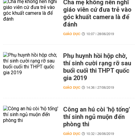
Cha mẹ không nên nghĩ
giáo viên cứ đưa trẻ vào
góc khuất camera là để
đánh
GIÁO DỤC
10:07 | 28/06/2019
Phụ huynh hồi hộp chờ,
thí sinh cười rạng rỡ sau
buổi cuối thi THPT quốc
gia 2019
GIÁO DỤC
14:36 | 27/06/2019
Công an hú còi 'hộ tống'
thí sinh ngủ muộn đến
phòng thi
GIÁO DỤC
10:32 | 26/06/2019