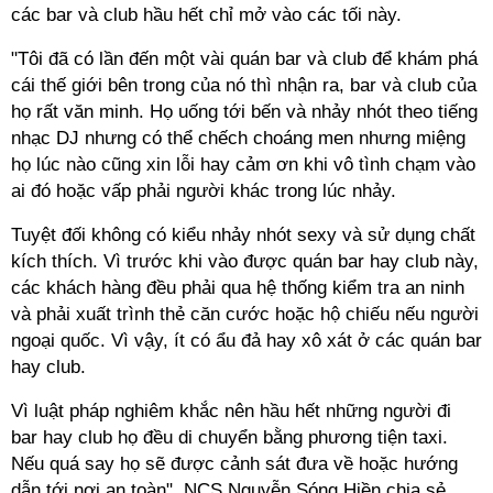
các bar và club hầu hết chỉ mở vào các tối này.
"Tôi đã có lần đến một vài quán bar và club để khám phá
cái thế giới bên trong của nó thì nhận ra, bar và club của
họ rất văn minh. Họ uống tới bến và nhảy nhót theo tiếng
nhạc DJ nhưng có thể chếch choáng men nhưng miệng
họ lúc nào cũng xin lỗi hay cảm ơn khi vô tình chạm vào
ai đó hoặc vấp phải người khác trong lúc nhảy.
Tuyệt đối không có kiểu nhảy nhót sexy và sử dụng chất
kích thích. Vì trước khi vào được quán bar hay club này,
các khách hàng đều phải qua hệ thống kiểm tra an ninh
và phải xuất trình thẻ căn cước hoặc hộ chiếu nếu người
ngoại quốc. Vì vậy, ít có ẩu đả hay xô xát ở các quán bar
hay club.
Vì luật pháp nghiêm khắc nên hầu hết những người đi
bar hay club họ đều di chuyển bằng phương tiện taxi.
Nếu quá say họ sẽ được cảnh sát đưa về hoặc hướng
dẫn tới nơi an toàn", NCS Nguyễn Sóng Hiền chia sẻ.