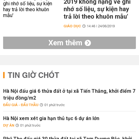
2019 không nặng về ghi
nhớ số liệu, sự kiện hay
trả lời theo khuôn mẫu'
GIÁO DỤC
14:46 | 24/06/2019
Xem thêm
TIN GIỜ CHÓT
Hà Nội đấu giá 6 thửa đất ở tại xã Tiến Thắng, khởi điểm 7
triệu đồng/m2
ĐẤU GIÁ - ĐẤU THẦU
01 phút trước
Hà Nội xem xét gia hạn thủ tục 6 dự án lớn
DỰ ÁN
01 phút trước
Phú Thọ đấu giá 30 thửa đất tại xã Tam Dương Bắc, khởi