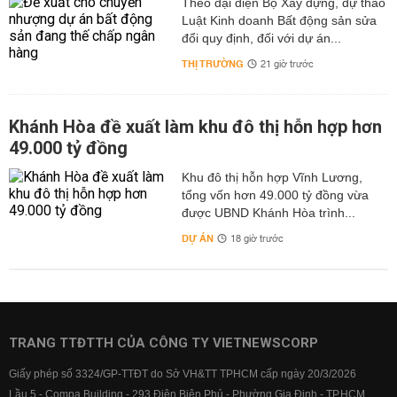
Theo đại diện Bộ Xây dựng, dự thảo
Luật Kinh doanh Bất động sản sửa
đổi quy định, đối với dự án...
THỊ TRƯỜNG
21 giờ trước
Khánh Hòa đề xuất làm khu đô thị hỗn hợp hơn
49.000 tỷ đồng
Khu đô thị hỗn hợp Vĩnh Lương,
tổng vốn hơn 49.000 tỷ đồng vừa
được UBND Khánh Hòa trình...
DỰ ÁN
18 giờ trước
TRANG TTĐTTH CỦA CÔNG TY VIETNEWSCORP
Giấy phép số 3324/GP-TTĐT do Sở VH&TT TPHCM cấp ngày 20/3/2026
Lầu 5 - Compa Building - 293 Điện Biên Phủ - Phường Gia Định - TP.HCM