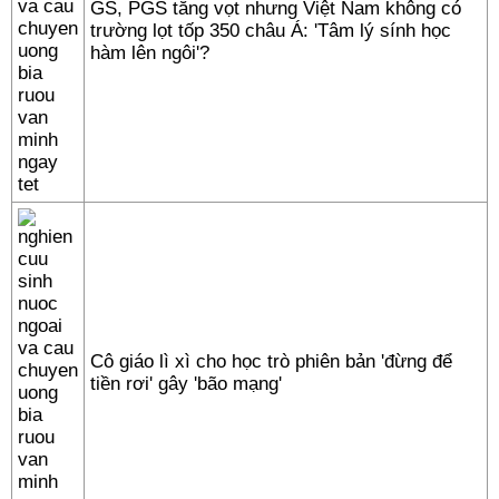
GS, PGS tăng vọt nhưng Việt Nam không có
trường lọt tốp 350 châu Á: 'Tâm lý sính học
hàm lên ngôi'?
Cô giáo lì xì cho học trò phiên bản 'đừng để
tiền rơi' gây 'bão mạng'