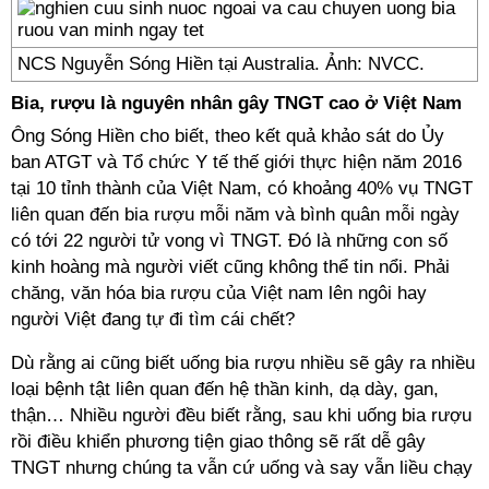
NCS Nguyễn Sóng Hiền tại Australia. Ảnh: NVCC.
Bia, rượu là nguyên nhân gây TNGT cao ở Việt Nam
Ông Sóng Hiền cho biết, theo kết quả khảo sát do Ủy
ban ATGT và Tổ chức Y tế thế giới thực hiện năm 2016
tại 10 tỉnh thành của Việt Nam, có khoảng 40% vụ TNGT
liên quan đến bia rượu mỗi năm và bình quân mỗi ngày
có tới 22 người tử vong vì TNGT. Đó là những con số
kinh hoàng mà người viết cũng không thể tin nổi. Phải
chăng, văn hóa bia rượu của Việt nam lên ngôi hay
người Việt đang tự đi tìm cái chết?
Dù rằng ai cũng biết uống bia rượu nhiều sẽ gây ra nhiều
loại bệnh tật liên quan đến hệ thần kinh, dạ dày, gan,
thận… Nhiều người đều biết rằng, sau khi uống bia rượu
rồi điều khiển phương tiện giao thông sẽ rất dễ gây
TNGT nhưng chúng ta vẫn cứ uống và say vẫn liều chạy