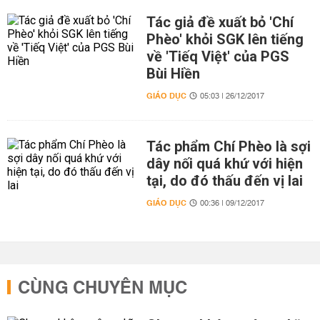
Tác giả đề xuất bỏ 'Chí
Phèo' khỏi SGK lên tiếng
về 'Tiếq Việt' của PGS
Bùi Hiền
GIÁO DỤC
05:03 | 26/12/2017
Tác phẩm Chí Phèo là sợi
dây nối quá khứ với hiện
tại, do đó thấu đến vị lai
GIÁO DỤC
00:36 | 09/12/2017
CÙNG CHUYÊN MỤC