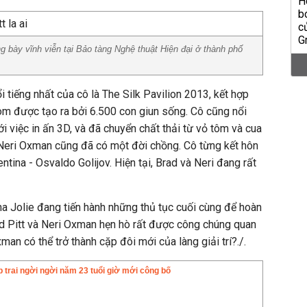
ng bày vĩnh viễn tại Bảo tàng Nghệ thuật Hiện đại ở thành phố
 tiếng nhất của cô là The Silk Pavilion 2013, kết hợp
òm được tạo ra bởi 6.500 con giun sống. Cô cũng nổi
ới việc in ấn 3D, và đã chuyển chất thải từ vỏ tôm và cua
 Neri Oxman cũng đã có một đời chồng. Cô từng kết hôn
tina - Osvaldo Golijov. Hiện tại, Brad và Neri đang rất
ina Jolie đang tiến hành những thủ tục cuối cùng để hoàn
rad Pitt và Neri Oxman hẹn hò rất được công chúng quan
man có thể trở thành cặp đôi mới của làng giải trí?./.
 trai ngời ngời năm 23 tuổi giờ mới công bố