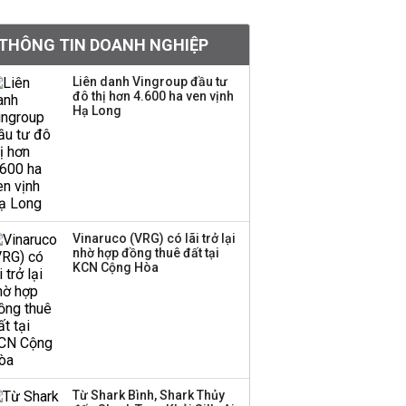
PNJ triệu tập họp bất
thường, dự kiến điều
THÔNG TIN DOANH NGHIỆP
chỉnh kế hoạch kinh
doanh 2026
Liên danh Vingroup đầu tư
đô thị hơn 4.600 ha ven vịnh
Kinh Bắc dự kiến cho
Hạ Long
thuê tối thiểu 100 ha
đất công nghiệp trong
nửa cuối năm
Trung Quốc tung đòn
đáp trả, siết xuất khẩu
Vinaruco (VRG) có lãi trở lại
drone và trừng phạt
nhờ hợp đồng thuê đất tại
doanh nghiệp Mỹ
KCN Cộng Hòa
Keppel ký thỏa thuận
bán toàn bộ vốn tại
Empire City, dự kiến thu
về 270 triệu USD
Từ Shark Bình, Shark Thủy