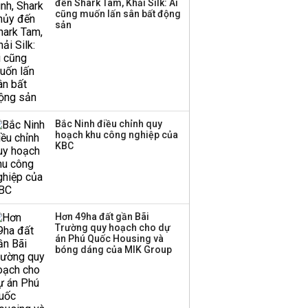
đến Shark Tam, Khải Silk: Ai
Sacombank phát hành
cũng muốn lấn sân bất động
ba đợt trái phiếu thu về
sản
hơn 3.600 tỷ, lãi suất
trả lên tới 10%/năm
Bắc Ninh điều chỉnh quy
hoạch khu công nghiệp của
KBC
Hơn 49ha đất gần Bãi
Trường quy hoạch cho dự
án Phú Quốc Housing và
bóng dáng của MIK Group