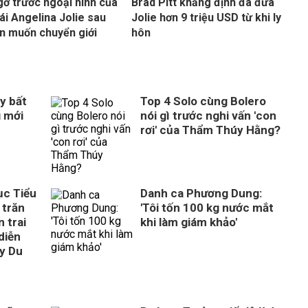
gờ trước ngoại hình của
Brad Pitt khẳng định đã đưa
ái Angelina Jolie sau
Jolie hơn 9 triệu USD từ khi ly
ồn muốn chuyển giới
hôn
y bất
Top 4 Solo cùng Bolero
g mới
nói gì trước nghi vấn 'con
rơi' của Thẩm Thúy Hằng?
ục Tiểu
Danh ca Phương Dung:
 trăn
'Tôi tốn 100 kg nước mắt
 trai
khi làm giám khảo'
diễn
ây Du