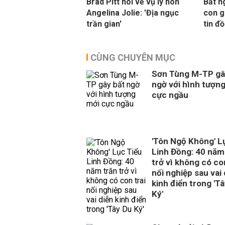
Brad Pitt nói về vụ ly hôn
Bất n
Angelina Jolie: 'Địa ngục
con g
trần gian'
tin đ
CÙNG CHUYÊN MỤC
Sơn Tùng M-TP gâ
ngờ với hình tượn
cực ngầu
'Tôn Ngộ Không' L
Linh Đồng: 40 năm
trở vì không có con
nối nghiệp sau vai 
kinh điển trong 'T
Ký'