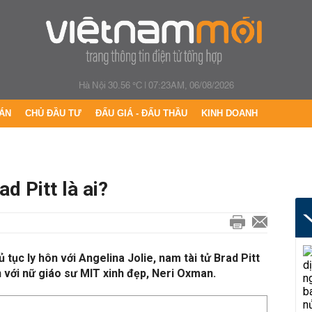
Hà Nội 30.56 °C
|
07:23AM, 06/08/2026
ÁN
CHỦ ĐẦU TƯ
ĐẤU GIÁ - ĐẤU THẦU
KINH DOANH
d Pitt là ai?
 tục ly hôn với Angelina Jolie, nam tài tử Brad Pitt
 với nữ giáo sư MIT xinh đẹp, Neri Oxman.