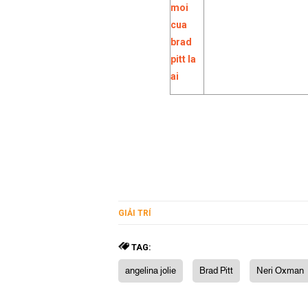
GIẢI TRÍ
TAG:
angelina jolie
Brad Pitt
Neri Oxman