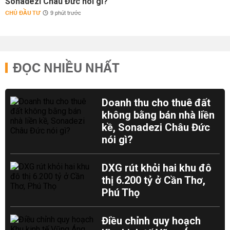
Sonadezi Châu Đức nói gì?
CHỦ ĐẦU TƯ
9 phút trước
ĐỌC NHIỀU NHẤT
Doanh thu cho thuê đất
không bằng bán nhà liền
kề, Sonadezi Châu Đức
nói gì?
DXG rút khỏi hai khu đô
thị 6.200 tỷ ở Cần Thơ,
Phú Thọ
Điều chỉnh quy hoạch