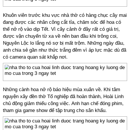
Khuôn viên trước khu vực nhà thờ có hàng chục cây mai
đang được các nhân công cắt tỉa, chăm sóc để hoa có
thể nở rộ vào dịp Tết. Vì cây cảnh ở đây rất có giá trị,
được vận chuyển từ xa về nên ban đầu khi trông coi,
Nguyên Lộc lo lắng nó sợ bị mất trộm. Những ngày đầu,
anh chia sẻ gần như thức trắng đêm vì áp lực mặc dù đã
có camera quan sát khắp nơi.
Những cành hoa nở rộ báo hiệu mùa xuân về. Khi tâm
nguyện xây đền thờ Tổ nghiệp đã hoàn thành, Hoài Linh
chủ động giảm thiểu công việc. Anh hạn chế đóng phim,
tham gia game show để tập trung cho sân khấu.