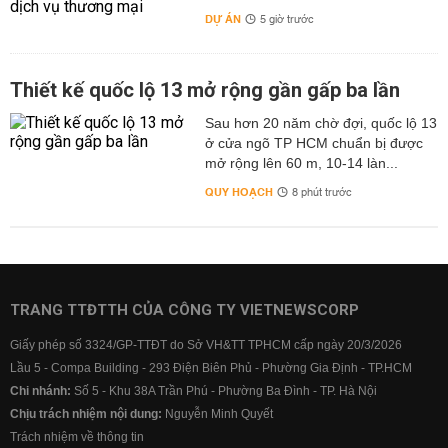
DỰ ÁN
5 giờ trước
Thiết kế quốc lộ 13 mở rộng gần gấp ba lần
Sau hơn 20 năm chờ đợi, quốc lộ 13
ở cửa ngõ TP HCM chuẩn bị được
mở rộng lên 60 m, 10-14 làn...
QUY HOẠCH
8 phút trước
TRANG TTĐTTH CỦA CÔNG TY VIETNEWSCORP
Giấy phép số 3324/GP-TTĐT do Sở VH&TT TPHCM cấp ngày 20/3/2026
Lầu 5 - Compa Building - 293 Điện Biên Phủ - Phường Gia Định - TP.HCM
Chi nhánh:
Số 5 - Khu 38A Trần Phú - Phường Ba Đình - TP. Hà Nội
Chịu trách nhiệm nội dung:
Nguyễn Minh Quyết
Trách nhiệm về thông tin