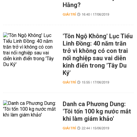
Hằng?
GIẢI TRÍ
16:40 | 17/06/2019
'Tôn Ngộ Không' Lục Tiểu
Linh Đồng: 40 năm trăn
trở vì không có con trai
nối nghiệp sau vai diễn
kinh điển trong 'Tây Du
Ký'
GIẢI TRÍ
15:55 | 17/06/2019
Danh ca Phương Dung:
'Tôi tốn 100 kg nước mắt
khi làm giám khảo'
GIẢI TRÍ
22:44 | 15/06/2019