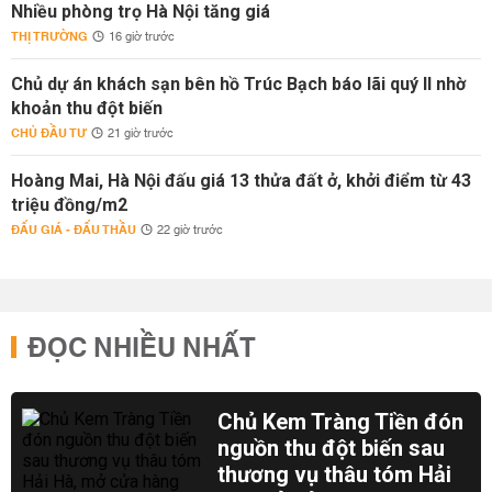
Nhiều phòng trọ Hà Nội tăng giá
THỊ TRƯỜNG
16 giờ trước
Chủ dự án khách sạn bên hồ Trúc Bạch báo lãi quý II nhờ
khoản thu đột biến
CHỦ ĐẦU TƯ
21 giờ trước
Hoàng Mai, Hà Nội đấu giá 13 thửa đất ở, khởi điểm từ 43
triệu đồng/m2
ĐẤU GIÁ - ĐẤU THẦU
22 giờ trước
ĐỌC NHIỀU NHẤT
Chủ Kem Tràng Tiền đón
nguồn thu đột biến sau
thương vụ thâu tóm Hải