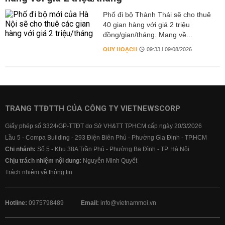
Phố đi bộ Thành Thái sẽ cho thuê
40 gian hàng với giá 2 triệu
đồng/gian/tháng. Mang về...
QUY HOẠCH
09:33 | 09/08/2026
TRANG TTĐTTH CỦA CÔNG TY VIETNEWSCORP
Giấy phép số 3324/GP-TTĐT do Sở VH&TT TPHCM cấp ngày 20/3/2026
Lầu 5 - Compa Building - 293 Điện Biên Phủ - Phường Gia Định - TP.HCM
Chi nhánh:
Số 5 - Khu 38A Trần Phú - Phường Ba Đình - TP. Hà Nội
Chịu trách nhiệm nội dung:
Nguyễn Minh Quyết
Trách nhiệm về thông tin
Hotline:
0975798489
Email:
info@vietnammoi.vn