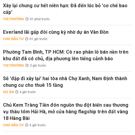
Xây lại chung cư hết niên hạn: Đã đến lúc bỏ 'cơ chế bao
cấp'
THỊ TRƯỜNG
01 phút trước
Everland lãi gấp đôi cùng kỳ nhờ dự án Vân Đồn
CHỦ ĐẦU TƯ
01 giờ trước
Phường Tam Bình, TP HCM: Cò rao phân lô bán nền trên
khu đất đã có chủ, địa phương lên tiếng cảnh báo
THỊ TRƯỜNG
3 giờ trước
Sẽ 'đập đi xây lại' hai tòa nhà Chợ Xanh, Nam Định thành
chung cư cho thuê 15 tầng
DỰ ÁN
4 giờ trước
Chủ Kem Tràng Tiền đón nguồn thu đột biến sau thương
vụ thâu tóm Hải Hà, mở cửa hàng flagship trên đất vàng
18 Hàng Bài
CHỦ ĐẦU TƯ
5 giờ trước