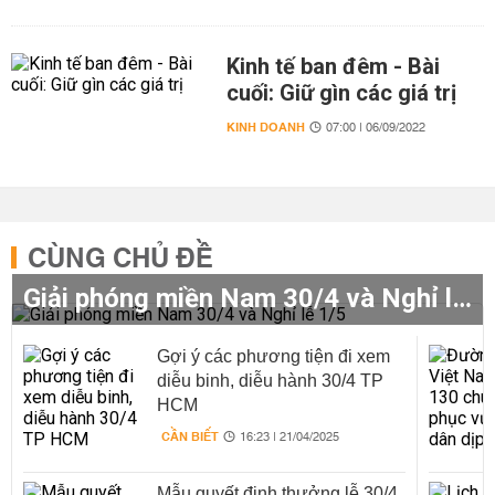
Kinh tế ban đêm - Bài
cuối: Giữ gìn các giá trị
KINH DOANH
07:00 | 06/09/2022
CÙNG CHỦ ĐỀ
Giải phóng miền Nam 30/4 và Nghỉ lễ 1/5
Gợi ý các phương tiện đi xem
diễu binh, diễu hành 30/4 TP
HCM
CẦN BIẾT
16:23 | 21/04/2025
Mẫu quyết định thưởng lễ 30/4