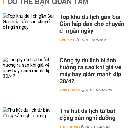
CÓ THỂ BẠN QUAN TÂM
Top khu du lịch gần Sài
Gòn hấp dẫn cho chuyến
đi ngắn ngày
CẦN BIẾT
16:24 | 20/08/2025
Công ty du lịch bị ảnh
hưởng ra sao khi giá vé
máy bay giảm mạnh dịp
30/4?
KINH DOANH
20:50 | 02/05/2023
Thu hút du lịch từ bất
động sản nghỉ dưỡng
THỊ TRƯỜNG
20:13 | 18/09/2022