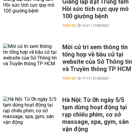
Giang lắp đặt Trung tâm
Hồi sức tích cực quy mô
100 giường bệnh
THỜI SỰ
15:21 | 27/05/2021
Mời cử tri xem thông tin
tổng hợp về bầu cử tại
website của Sở Thông tin
và Truyền thông TP HCM
THỜI SỰ
17:13 | 21/05/2021
Hà Nội: Từ 0h ngày 5/5
tạm dừng hoạt động tại
rạp chiếu phim, cơ sở
massage, spa, gym, sân
vận động