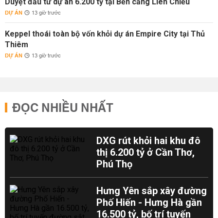
Duyệt đầu tư dự án 6.200 tỷ tại Bến cảng Liên Chiểu
DỰ ÁN
13 giờ trước
Keppel thoái toàn bộ vốn khỏi dự án Empire City tại Thủ
Thiêm
DỰ ÁN
13 giờ trước
ĐỌC NHIỀU NHẤT
DXG rút khỏi hai khu đô
thị 6.200 tỷ ở Cần Thơ,
Phú Thọ
Hưng Yên sắp xây đường
Phố Hiến - Hưng Hà gần
16.500 tỷ, bố trí tuyến