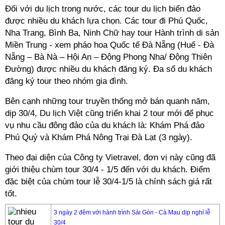
Đối với du lịch trong nước, các tour du lịch biển đảo
được nhiều du khách lựa chọn. Các tour đi Phú Quốc,
Nha Trang, Bình Ba, Ninh Chữ hay tour Hành trình di sản
Miền Trung - xem pháo hoa Quốc tế Đà Nẵng (Huế - Đà
Nẵng – Bà Nà – Hội An – Động Phong Nha/ Động Thiên
Đường) được nhiều du khách đăng ký. Đa số du khách
đăng ký tour theo nhóm gia đình.
Bên cạnh những tour truyền thống mở bán quanh năm,
dịp 30/4, Du lịch Việt cũng triển khai 2 tour mới để phục
vụ nhu cầu đông đảo của du khách là: Khám Phá đảo
Phú Quý và Khám Phá Nông Trại Đà Lạt (3 ngày).
Theo đại diện của Công ty Vietravel, đơn vị này cũng đã
giới thiệu chùm tour 30/4 - 1/5 đến với du khách. Điểm
đặc biệt của chùm tour lễ 30/4-1/5 là chính sách giá rất
tốt.
3 ngày 2 đêm với hành trình Sài Gòn - Cà Mau dịp nghỉ lễ
30/4