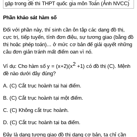
gặp trong đề thi THPT quốc gia môn Toán (Ảnh NVCC)
Phần khảo sát hàm số
Đối với phần này, thí sinh cần ôn tập các dạng đồ thị,
cực trị, tiếp tuyến, tính đơn điệu, sự tương giao (bằng đồ
thị hoặc phép toán)... ở mức cơ bản để giải quyết những
câu đơn giản tránh mất điểm oan vì nó.
2
Ví dụ: Cho hàm số y = (x+2)(x
+1) có đồ thị (C). Mệnh
đề nào dưới đây đúng?
A. (C) Cắt trục hoành tại hai điểm.
B. (C) Cắt trục hoành tại một điểm.
C. (C) Không cắt trục hoành.
D. (C) Cắt trục hoành tại ba điểm.
Đây là dạng tương giao đồ thị dạng cơ bản, ta chỉ cần