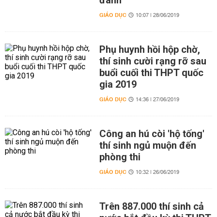
đánh
GIÁO DỤC
10:07 | 28/06/2019
Phụ huynh hồi hộp chờ,
thí sinh cười rạng rỡ sau
buổi cuối thi THPT quốc
gia 2019
GIÁO DỤC
14:36 | 27/06/2019
Công an hú còi 'hộ tống'
thí sinh ngủ muộn đến
phòng thi
GIÁO DỤC
10:32 | 26/06/2019
Trên 887.000 thí sinh cả