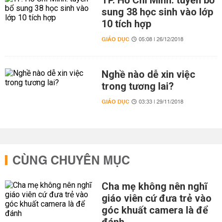
TP. Hồ Chí Minh: tuyển bổ
sung 38 học sinh vào lớp
10 tích hợp
GIÁO DỤC
05:08 | 26/12/2018
Nghề nào dễ xin việc
trong tương lai?
GIÁO DỤC
03:33 | 29/11/2018
CÙNG CHUYÊN MỤC
Cha mẹ không nên nghĩ
giáo viên cứ đưa trẻ vào
góc khuất camera là để