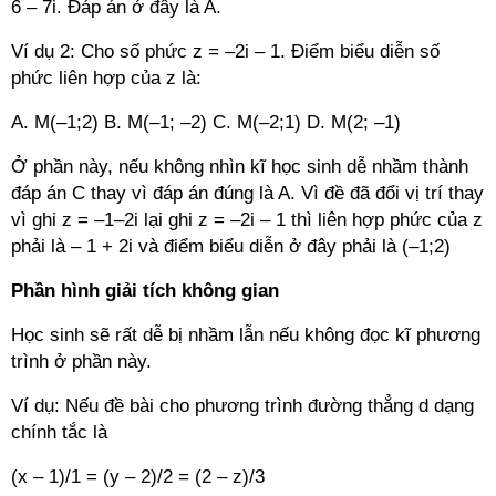
6 – 7i. Đáp án ở đây là A.
Ví dụ 2: Cho số phức z = –2i – 1. Điểm biểu diễn số
phức liên hợp của z là:
A. M(–1;2) B. M(–1; –2) C. M(–2;1) D. M(2; –1)
Ở phần này, nếu không nhìn kĩ học sinh dễ nhầm thành
đáp án C thay vì đáp án đúng là A. Vì đề đã đổi vị trí thay
vì ghi z = –1–2i lại ghi z = –2i – 1 thì liên hợp phức của z
phải là – 1 + 2i và điểm biểu diễn ở đây phải là (–1;2)
Phần hình giải tích không gian
Học sinh sẽ rất dễ bị nhầm lẫn nếu không đọc kĩ phương
trình ở phần này.
Ví dụ: Nếu đề bài cho phương trình đường thẳng d dạng
chính tắc là
(x – 1)/1 = (y – 2)/2 = (2 – z)/3