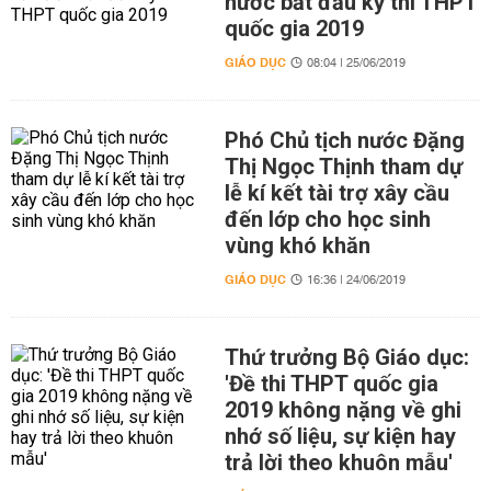
nước bắt đầu kỳ thi THPT
quốc gia 2019
GIÁO DỤC
08:04 | 25/06/2019
Phó Chủ tịch nước Đặng
Thị Ngọc Thịnh tham dự
lễ kí kết tài trợ xây cầu
đến lớp cho học sinh
vùng khó khăn
GIÁO DỤC
16:36 | 24/06/2019
Thứ trưởng Bộ Giáo dục:
'Đề thi THPT quốc gia
2019 không nặng về ghi
nhớ số liệu, sự kiện hay
trả lời theo khuôn mẫu'