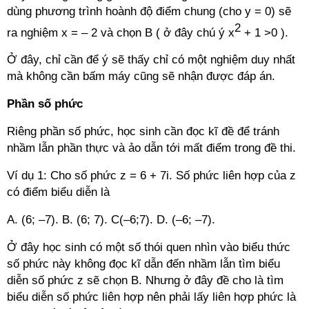
dùng phương trình hoành độ điểm chung (cho y = 0) sẽ
2
ra nghiệm x = – 2 và chọn B ( ở đây chú ý x
+ 1 >0 ).
Ở đây, chỉ cần để ý sẽ thấy chỉ có một nghiệm duy nhất
mà không cần bấm máy cũng sẽ nhận được đáp án.
Phần số phức
Riêng phần số phức, học sinh cần đọc kĩ đề để tránh
nhầm lẫn phần thực và ảo dẫn tới mất điểm trong đề thi.
Ví dụ 1: Cho số phức z = 6 + 7i. Số phức liên hợp của z
có điểm biểu diễn là
A. (6; –7). B. (6; 7). C(–6;7). D. (–6; –7).
Ở đây học sinh có một số thói quen nhìn vào biểu thức
số phức này không đọc kĩ dẫn đến nhầm lẫn tìm biểu
diễn số phức z sẽ chọn B. Nhưng ở đây đề cho là tìm
biểu diễn số phức liên hợp nên phải lấy liên hợp phức là