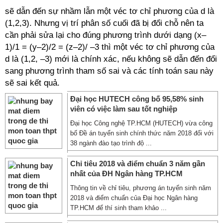
sẽ dẫn đến sự nhầm lẫn một véc tơ chỉ phương của d là
(1,2,3). Nhưng vị trí phân số cuối đã bị đổi chỗ nên ta
cần phải sửa lại cho đúng phương trình dưới dạng (x–
1)/1 = (y–2)/2 = (z–2)/ –3 thì một véc tơ chỉ phương của
d là (1,2, –3) mới là chính xác, nếu không sẽ dẫn đến đổi
sang phương trình tham số sai và các tính toán sau này
sẽ sai kết quả.
Đại học HUTECH công bố 95,58% sinh
viên có việc làm sau tốt nghiệp
Đại học Công nghệ TP.HCM (HUTECH) vừa công
bố Đề án tuyển sinh chính thức năm 2018 đối với
38 ngành đào tạo trình độ ...
Chỉ tiêu 2018 và điểm chuẩn 3 năm gần
nhất của ĐH Ngân hàng TP.HCM
Thông tin về chỉ tiêu, phương án tuyển sinh năm
2018 và điểm chuẩn của Đại học Ngân hàng
TP.HCM để thí sinh tham khảo ...