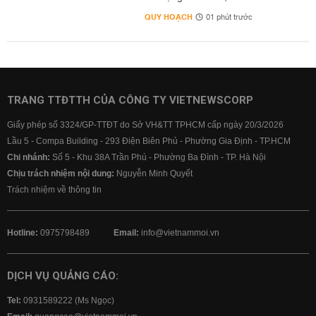
QUY HOẠCH
01 phút trước
TRANG TTĐTTH CỦA CÔNG TY VIETNEWSCORP
Giấy phép số 3324/GP-TTĐT do Sở VH&TT TPHCM cấp ngày 20/3/2026
Lầu 5 - Compa Building - 293 Điện Biên Phủ - Phường Gia Định - TP.HCM
Chi nhánh:
Số 5 - Khu 38A Trần Phú - Phường Ba Đình - TP. Hà Nội
Chịu trách nhiệm nội dung:
Nguyễn Minh Quyết
Trách nhiệm về thông tin
Hotline:
0975798489
Email:
info@vietnammoi.vn
DỊCH VỤ QUẢNG CÁO:
Tel:
0931589222 (Ms Ngọc)