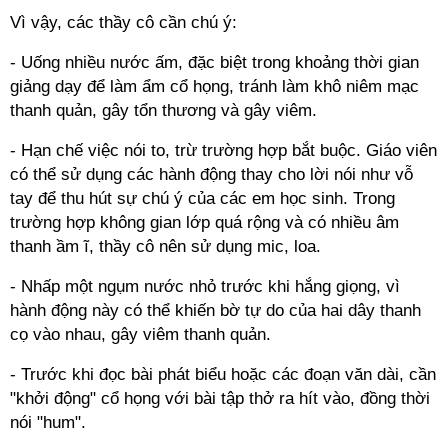
Vì vậy, các thầy cô cần chú ý:
- Uống nhiều nước ấm, đặc biệt trong khoảng thời gian
giảng dạy để làm ẩm cổ họng, tránh làm khô niêm mạc
thanh quản, gây tổn thương và gây viêm.
- Hạn chế việc nói to, trừ trường hợp bắt buộc. Giáo viên
có thể sử dụng các hành động thay cho lời nói như vỗ
tay để thu hút sự chú ý của các em học sinh. Trong
trường hợp không gian lớp quá rộng và có nhiều âm
thanh ầm ĩ, thầy cô nên sử dụng mic, loa.
- Nhấp một ngụm nước nhỏ trước khi hắng giọng, vì
hành động này có thể khiến bờ tự do của hai dây thanh
cọ vào nhau, gây viêm thanh quản.
- Trước khi đọc bài phát biểu hoặc các đoạn văn dài, cần
"khởi động" cổ họng với bài tập thở ra hít vào, đồng thời
nói "hum".