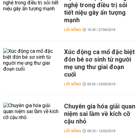
nghệ trong điều trị sỏi
tiết niệu gây ấn tượng
mạnh
LỐI SỐNG
16:30 | 27/06/2019
Xúc động ca mổ đặc biệt
đón bé sơ sinh từ người
mẹ ung thư giai đoạn
cuối
LỐI SỐNG
00:55 | 23/05/2019
Chuyên gia hóa giải quan
niệm sai lầm về kích cỡ
cậu nhỏ
LỐI SỐNG
09:33 | 12/05/2019