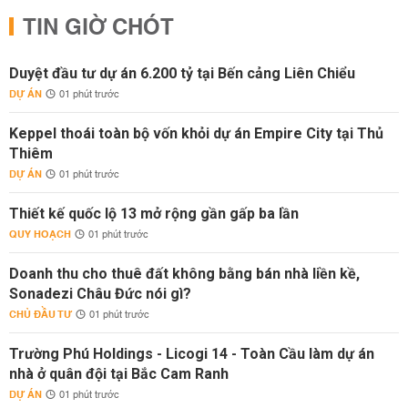
TIN GIỜ CHÓT
Duyệt đầu tư dự án 6.200 tỷ tại Bến cảng Liên Chiểu
DỰ ÁN
01 phút trước
Keppel thoái toàn bộ vốn khỏi dự án Empire City tại Thủ
Thiêm
DỰ ÁN
01 phút trước
Thiết kế quốc lộ 13 mở rộng gần gấp ba lần
QUY HOẠCH
01 phút trước
Doanh thu cho thuê đất không bằng bán nhà liền kề,
Sonadezi Châu Đức nói gì?
CHỦ ĐẦU TƯ
01 phút trước
Trường Phú Holdings - Licogi 14 - Toàn Cầu làm dự án
nhà ở quân đội tại Bắc Cam Ranh
DỰ ÁN
01 phút trước