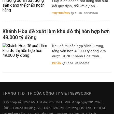
Luật Kinh doanh Bất động sản sửa
đổi quy định, đối với dự án...
THỊ TRƯỜNG
11:26 | 07/08/2026
Khánh Hòa đề xuất làm khu đô thị hỗn hợp hơn
49.000 tỷ đồng
Khu đô thị hỗn hợp Vĩnh Lương,
tổng vốn hơn 49.000 tỷ đồng vừa
được UBND Khánh Hòa trình...
DỰ ÁN
15:04 | 07/08/2026
TRANG TTĐTTH CỦA CÔNG TY VIETNEWSCORP
Giấy phép số 3324/GP-TTĐT do Sở VH&TT TPHCM cấp ngày 20/3/2026
Lầu 5 - Compa Building - 293 Điện Biên Phủ - Phường Gia Định - TP.HCM