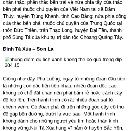
chân thác, phần thác bên trái và nửa phía tây của thác
bên phải thuộc chủ quyền của Việt Nam tại xã Đàm
Thủy, huyện Trùng Khánh, tỉnh Cao Bằng; nửa phía đông
của thác bên phải thuộc chủ quyền của Trung Quốc tại
thôn Đức Thiên, trấn Thạc Long, huyện Đại Tân, thành
phố Sùng Tả của khu tự trị dân tộc Choang Quảng Tây.
Đỉnh Tà Xùa – Sơn La
Giống như dãy Pha Luông, ngay từ những đoạn đầu tiên
là những con dốc liên tiếp nhau, nhiều đoạn dốc cao,
không có chỗ đặt chân nên phải bám rễ hoặc cành cây
để leo lên. Trên hành trình có rất nhiều đoạn sạt lở,
chênh vênh. Có đoạn phải đi trên những gốc cây cổ thụ
đổ gập bên đường, dưới là vực sâu. Một hành trình
không dành cho những người yếu tim hoặc thần kinh
không vững.Núi Tà Xùa hùng vĩ nằm ở huyện Bắc Yên,