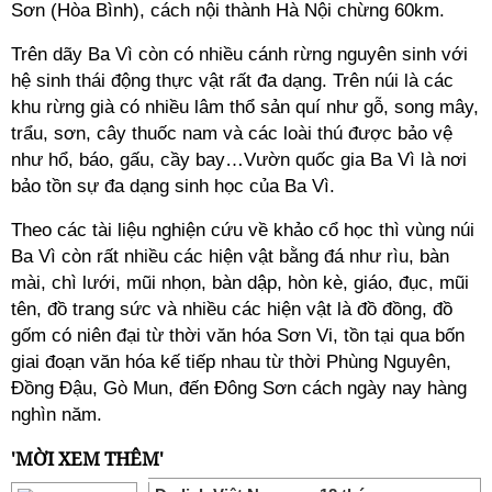
Sơn (Hòa Bình), cách nội thành Hà Nội chừng 60km.
Trên dãy Ba Vì còn có nhiều cánh rừng nguyên sinh với
hệ sinh thái động thực vật rất đa dạng. Trên núi là các
khu rừng già có nhiều lâm thổ sản quí như gỗ, song mây,
trẩu, sơn, cây thuốc nam và các loài thú được bảo vệ
như hổ, báo, gấu, cầy bay…Vườn quốc gia Ba Vì là nơi
bảo tồn sự đa dạng sinh học của Ba Vì.
Theo các tài liệu nghiện cứu về khảo cổ học thì vùng núi
Ba Vì còn rất nhiều các hiện vật bằng đá như rìu, bàn
mài, chì lưới, mũi nhọn, bàn dập, hòn kè, giáo, đục, mũi
tên, đồ trang sức và nhiều các hiện vật là đồ đồng, đồ
gốm có niên đại từ thời văn hóa Sơn Vi, tồn tại qua bốn
giai đoạn văn hóa kế tiếp nhau từ thời Phùng Nguyên,
Đồng Đậu, Gò Mun, đến Đông Sơn cách ngày nay hàng
nghìn năm.
'MỜI XEM THÊM'