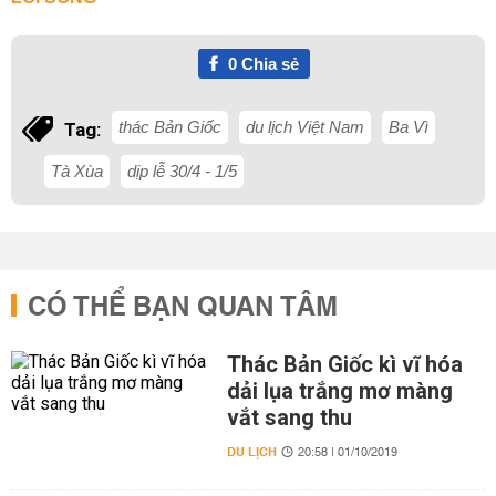
0
Chia sẻ
thác Bản Giốc
du lịch Việt Nam
Ba Vì
Tag:
Tà Xùa
dịp lễ 30/4 - 1/5
CÓ THỂ BẠN QUAN TÂM
Thác Bản Giốc kì vĩ hóa
dải lụa trắng mơ màng
vắt sang thu
DU LỊCH
20:58 | 01/10/2019