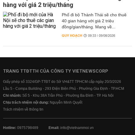
hàng với giá 2 triệu/tháng
Phố đi bộ Thành Thái sẽ cho thuê
40 gian hàng với giá 2 triệu
đồng/gian/tháng. Mang về...
QUY HOẠCH
09:33 | 09/08/2026
TRANG TTĐTTH CỦA CÔNG TY VIETNEWSCORP
Giấy phép số 3324/GP-TTĐT do Sở VH&TT TPHCM cấp ngày 20/3/2026
Lầu 5 - Compa Building - 293 Điện Biên Phủ - Phường Gia Định - TP.HCM
Chi nhánh:
Số 5 - Khu 38A Trần Phú - Phường Ba Đình - TP. Hà Nội
Chịu trách nhiệm nội dung:
Nguyễn Minh Quyết
Trách nhiệm về thông tin
Hotline:
0975798489
Email:
info@vietnammoi.vn