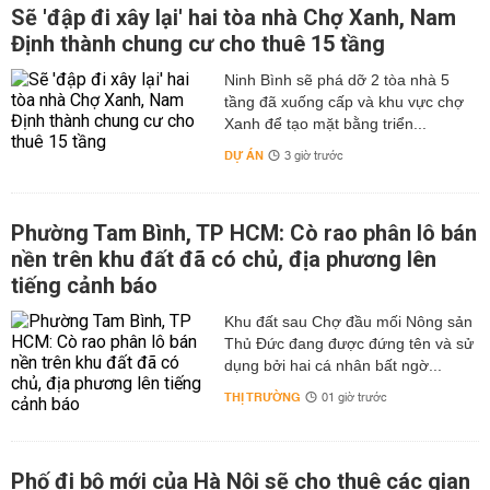
Sẽ 'đập đi xây lại' hai tòa nhà Chợ Xanh, Nam
Định thành chung cư cho thuê 15 tầng
Ninh Bình sẽ phá dỡ 2 tòa nhà 5
tầng đã xuống cấp và khu vực chợ
Xanh để tạo mặt bằng triển...
DỰ ÁN
3 giờ trước
Phường Tam Bình, TP HCM: Cò rao phân lô bán
nền trên khu đất đã có chủ, địa phương lên
tiếng cảnh báo
Khu đất sau Chợ đầu mối Nông sản
Thủ Đức đang được đứng tên và sử
dụng bởi hai cá nhân bất ngờ...
THỊ TRƯỜNG
01 giờ trước
Phố đi bộ mới của Hà Nội sẽ cho thuê các gian