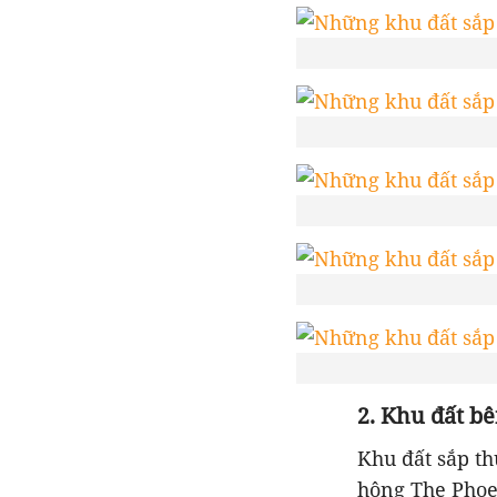
2. Khu đất b
Khu đất sắp t
hông The Phoe