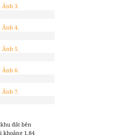
 khu đất bên
i khoảng 1,84