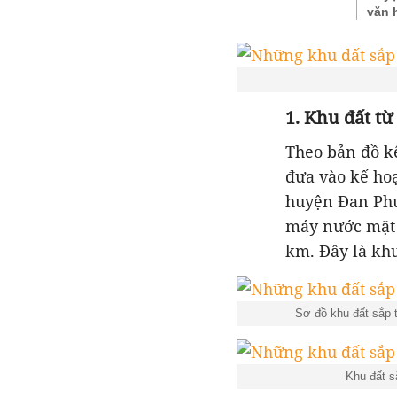
văn 
1. Khu đất t
Theo bản đồ k
đưa vào kế hoạ
huyện Đan Phư
máy nước mặt 
km. Đây là khu
Sơ đồ khu đất sắp
Khu đất s