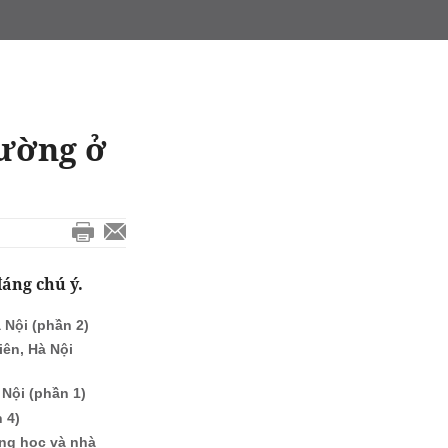
đường ở
áng chú ý.
 Nội (phần 2)
ên, Hà Nội
Nội (phần 1)
 4)
ờng học và nhà