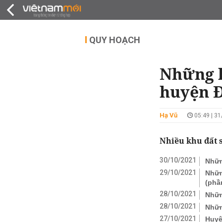
QUY HOẠCH
THỊ TRƯỜNG
DỰ Á
QUY HOẠCH
Những k
huyện 
Hạ Vũ
05:49 | 3
Nhiều khu đất 
30/10/2021
Nhữn
29/10/2021
Nhữn
(phầ
28/10/2021
Nhữn
28/10/2021
Nhữn
27/10/2021
Huyệ