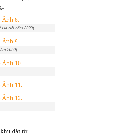
g.
P Hà Nội năm 2020
).
năm 2020
).
khu đất từ