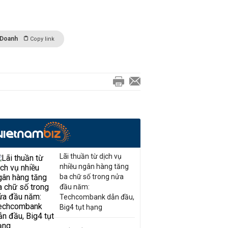
 Doanh
Copy link
Lãi thuần từ dịch vụ
nhiều ngân hàng tăng
ba chữ số trong nửa
đầu năm:
Techcombank dẫn đầu,
Big4 tụt hạng
Những tuyến đường đang và
sẽ mở qua khu đô thị Định