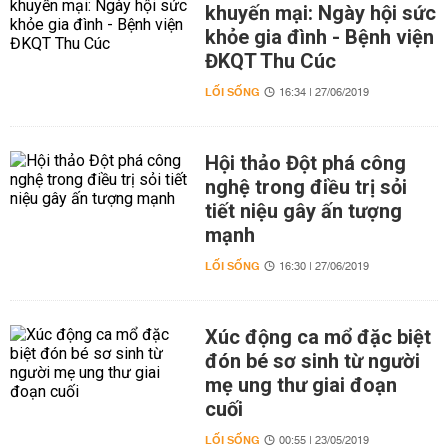
khuyến mại: Ngày hội sức
khỏe gia đình - Bệnh viện
ĐKQT Thu Cúc
LỐI SỐNG
16:34 | 27/06/2019
Hội thảo Đột phá công
nghệ trong điều trị sỏi
tiết niệu gây ấn tượng
mạnh
LỐI SỐNG
16:30 | 27/06/2019
Xúc động ca mổ đặc biệt
đón bé sơ sinh từ người
mẹ ung thư giai đoạn
cuối
LỐI SỐNG
00:55 | 23/05/2019