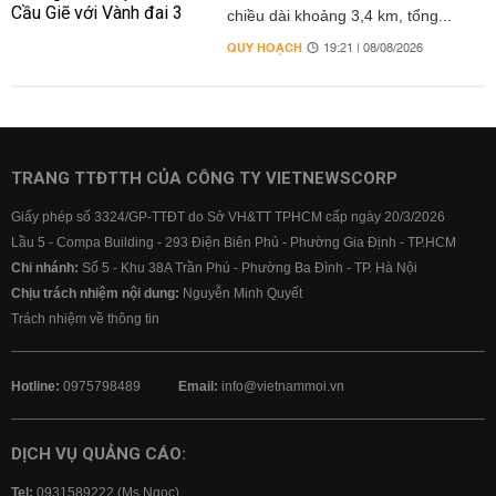
chiều dài khoảng 3,4 km, tổng...
QUY HOẠCH
19:21 | 08/08/2026
TRANG TTĐTTH CỦA CÔNG TY VIETNEWSCORP
Giấy phép số 3324/GP-TTĐT do Sở VH&TT TPHCM cấp ngày 20/3/2026
Lầu 5 - Compa Building - 293 Điện Biên Phủ - Phường Gia Định - TP.HCM
Chi nhánh:
Số 5 - Khu 38A Trần Phú - Phường Ba Đình - TP. Hà Nội
Chịu trách nhiệm nội dung:
Nguyễn Minh Quyết
Trách nhiệm về thông tin
Hotline:
0975798489
Email:
info@vietnammoi.vn
DỊCH VỤ QUẢNG CÁO:
Tel:
0931589222 (Ms Ngọc)