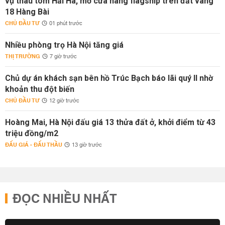
vụ thâu tóm Hải Hà, mở cửa hàng flagship trên đất vàng
18 Hàng Bài
CHỦ ĐẦU TƯ
01 phút trước
Nhiều phòng trọ Hà Nội tăng giá
THỊ TRƯỜNG
7 giờ trước
Chủ dự án khách sạn bên hồ Trúc Bạch báo lãi quý II nhờ
khoản thu đột biến
CHỦ ĐẦU TƯ
12 giờ trước
Hoàng Mai, Hà Nội đấu giá 13 thửa đất ở, khởi điểm từ 43
triệu đồng/m2
ĐẤU GIÁ - ĐẤU THẦU
13 giờ trước
ĐỌC NHIỀU NHẤT