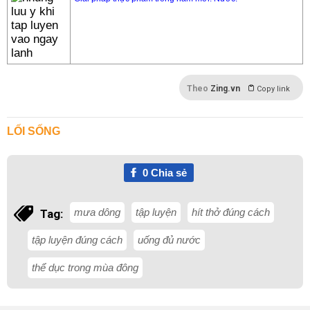
Theo
Zing.vn
Copy link
LỐI SỐNG
0
Chia sẻ
mưa dông
tập luyện
hít thở đúng cách
Tag:
tập luyện đúng cách
uống đủ nước
thể dục trong mùa đông