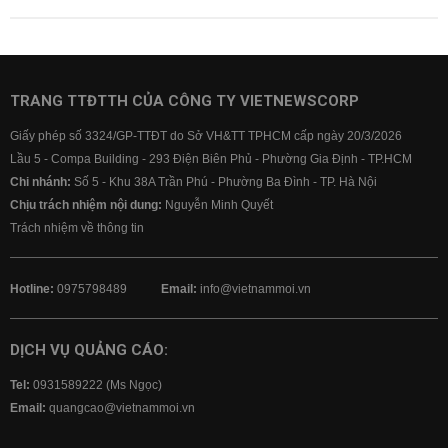
TRANG TTĐTTH CỦA CÔNG TY VIETNEWSCORP
Giấy phép số 3324/GP-TTĐT do Sở VH&TT TPHCM cấp ngày 20/3/2026
Lầu 5 - Compa Building - 293 Điện Biên Phủ - Phường Gia Định - TP.HCM
Chi nhánh:
Số 5 - Khu 38A Trần Phú - Phường Ba Đình - TP. Hà Nội
Chịu trách nhiệm nội dung:
Nguyễn Minh Quyết
Trách nhiệm về thông tin
Hotline:
0975798489
Email:
info@vietnammoi.vn
DỊCH VỤ QUẢNG CÁO:
Tel:
0931589222 (Ms Ngọc)
Email:
quangcao@vietnammoi.vn