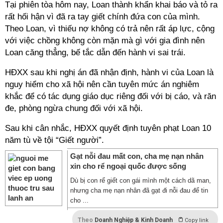
Tại phiên tòa hôm nay, Loan thành khẩn khai báo và tỏ ra
rất hối hận vì đã ra tay giết chính đứa con của mình.
Theo Loan, vì thiếu nợ không có trả nên rất áp lực, cộng
với việc chồng không còn mặn mà gì với gia đình nên
Loan căng thẳng, bế tắc dẫn đến hành vi sai trái.
HĐXX sau khi nghị án đã nhận định, hành vi của Loan là
nguy hiểm cho xã hội nên cần tuyên mức án nghiêm
khắc để có tác dụng giáo dục riêng đối với bị cáo, và răn
đe, phòng ngừa chung đối với xã hội.
Sau khi cân nhắc, HĐXX quyết định tuyên phạt Loan 10
năm tù về tội “Giết người”.
Gạt nỗi đau mất con, cha mẹ nạn nhân
xin cho rể ngoại quốc được sống
Dù bị con rể giết con gái mình một cách dã man,
nhưng cha mẹ nạn nhân đã gạt đi nỗi đau để tin
cho ...
Theo
Doanh Nghiệp & Kinh Doanh
Copy link