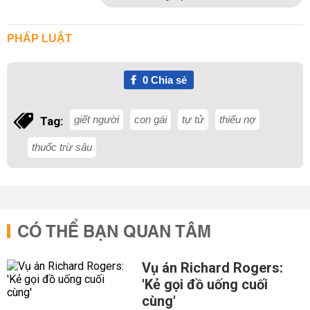
PHÁP LUẬT
0
Chia sẻ
giết người
con gái
tự tử
thiếu nợ
Tag:
thuốc trừ sâu
CÓ THỂ BẠN QUAN TÂM
Vụ án Richard Rogers:
'Kẻ gọi đồ uống cuối
cùng'