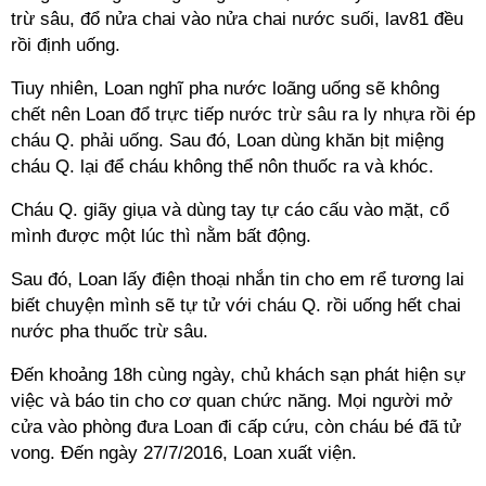
trừ sâu, đổ nửa chai vào nửa chai nước suối, lav81 đều
rồi định uống.
Tiuy nhiên, Loan nghĩ pha nước loãng uống sẽ không
chết nên Loan đổ trực tiếp nước trừ sâu ra ly nhựa rồi ép
cháu Q. phải uống. Sau đó, Loan dùng khăn bịt miệng
cháu Q. lại để cháu không thể nôn thuốc ra và khóc.
Cháu Q. giãy giụa và dùng tay tự cáo cấu vào mặt, cổ
mình được một lúc thì nằm bất động.
Sau đó, Loan lấy điện thoại nhắn tin cho em rể tương lai
biết chuyện mình sẽ tự tử với cháu Q. rồi uống hết chai
nước pha thuốc trừ sâu.
Đến khoảng 18h cùng ngày, chủ khách sạn phát hiện sự
việc và báo tin cho cơ quan chức năng. Mọi người mở
cửa vào phòng đưa Loan đi cấp cứu, còn cháu bé đã tử
vong. Đến ngày 27/7/2016, Loan xuất viện.