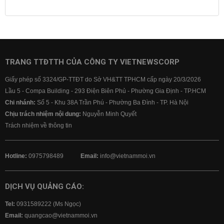
Lịch cúp điện
Lãi suất ngân hàng
Lãi suất tiết kiệm
Lãi suất tiền gửi
Lãi suất ngân hàng Agribank
Lãi suất ngân hàng Sacombank
Lãi suất ngân hàng BIDV
TRANG TTĐTTH CỦA CÔNG TY VIETNEWSCORP
Lãi suất ngân hàng Vietinbank
Giấy phép số 3324/GP-TTĐT do Sở VH&TT TPHCM cấp ngày 20/3/2026
Lãi suất ngân hàng Vietcombank
Lầu 5 - Compa Building - 293 Điện Biên Phủ - Phường Gia Định - TP.HCM
Chi nhánh:
Số 5 - Khu 38A Trần Phú - Phường Ba Đình - TP. Hà Nội
Chịu trách nhiệm nội dung:
Nguyễn Minh Quyết
Trách nhiệm về thông tin
Hotline:
0975798489
Email:
info@vietnammoi.vn
DỊCH VỤ QUẢNG CÁO:
Tel:
0931589222 (Ms Ngọc)
Email:
quangcao@vietnammoi.vn