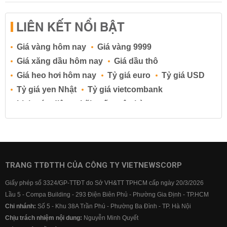
LIÊN KẾT NỔI BẬT
Giá vàng hôm nay
Giá vàng 9999
Giá xăng dầu hôm nay
Giá dầu thô
Giá heo hơi hôm nay
Tỷ giá euro
Tỷ giá USD
Tỷ giá yen Nhật
Tỷ giá vietcombank
Lịch cúp điện
Lãi suất ngân hàng
Lãi suất tiết kiệm
Lãi suất tiền gửi
Lãi suất ngân hàng Agribank
Lãi suất ngân hàng Sacombank
Lãi suất ngân hàng BIDV
TRANG TTĐTTH CỦA CÔNG TY VIETNEWSCORP
Lãi suất ngân hàng Vietinbank
Giấy phép số 3324/GP-TTĐT do Sở VH&TT TPHCM cấp ngày 20/3/2026
Lãi suất ngân hàng Vietcombank
Lầu 5 - Compa Building - 293 Điện Biên Phủ - Phường Gia Định - TP.HCM
Chi nhánh:
Số 5 - Khu 38A Trần Phú - Phường Ba Đình - TP. Hà Nội
Chịu trách nhiệm nội dung:
Nguyễn Minh Quyết