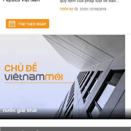
quy định của pháp luật về bảo...
THỜI SỰ
23:03 | 07/09/2016
TÌM THEO NGÀY
nước giải khát