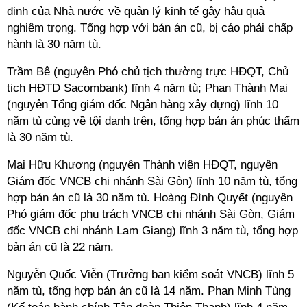
định của Nhà nước về quản lý kinh tế gây hậu quả
nghiêm trọng. Tổng hợp với bản án cũ, bị cáo phải chấp
hành là 30 năm tù.
Trầm Bê (nguyên Phó chủ tịch thường trực HĐQT, Chủ
tịch HĐTD Sacombank) lĩnh 4 năm tù; Phan Thành Mai
(nguyên Tổng giám đốc Ngân hàng xây dựng) lĩnh 10
năm tù cùng về tội danh trên, tổng hợp bản án phúc thẩm
là 30 năm tù.
Mai Hữu Khương (nguyên Thành viên HĐQT, nguyên
Giám đốc VNCB chi nhánh Sài Gòn) lĩnh 10 năm tù, tổng
hợp bản án cũ là 30 năm tù. Hoàng Đình Quyết (nguyên
Phó giám đốc phụ trách VNCB chi nhánh Sài Gòn, Giám
đốc VNCB chi nhánh Lam Giang) lĩnh 3 năm tù, tổng hợp
bản án cũ là 22 năm.
Nguyễn Quốc Viễn (Trưởng ban kiểm soát VNCB) lĩnh 5
năm tù, tổng hợp bản án cũ là 14 năm. Phan Minh Tùng