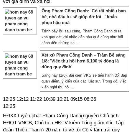
vơi gia đình và xã hội.
Ông Phạm Công Danh: 'Có rất nhiều bạn
bè, nhà đầu tư sẽ giúp đỡ tôi...' khắc
phục hậu quả
Trình bày lời sau cùng, Phạm Công Danh tỏ ra
khá gay gắt khi nhắc đến hậu quả cũng như bối
cảnh đến những sai ...
Xét xử Phạm Công Danh – Trầm Bê sáng
1/8: 'Việc thu hồi hơn 6.100 tỷ đồng là
đúng quy định'
Sáng nay (1/8), đại diện VKS sẽ tiến hành đối đáp
quan điểm, ý kiến của các luật sư. Trong đó, việc
kiến nghị thu hồi ...
12:25
12:12
11:22
10:39
10:21
09:15
08:36
12:25
HĐXX tuyên phạt Phạm Công Danh(nguyên Chủ tịch
HĐQT VNCB, Chủ tịch HĐTV kiêm Tổng giám đốc Tập
đoàn Thiên Thanh) 20 năm tù về tội Cố ý làm trái quy