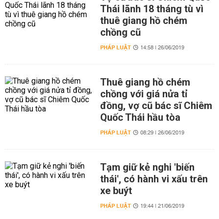
Thái lãnh 18 tháng tù vì
thuê giang hồ chém
chồng cũ
PHÁP LUẬT
14:58 | 26/06/2019
Thuê giang hồ chém
chồng với giá nửa tỉ
đồng, vợ cũ bác sĩ Chiêm
Quốc Thái hầu tòa
PHÁP LUẬT
08:29 | 26/06/2019
Tạm giữ kẻ nghi 'biến
thái', có hành vi xấu trên
xe buýt
PHÁP LUẬT
19:44 | 21/06/2019