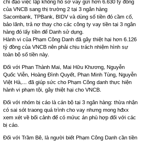
chỉ đạo việc lập khống hồ sơ vay gửi hơn 6.630 tỷ đồng
của VNCB sang thị trường 2 tại 3 ngân hàng
Sacombank, TPBank, BIDV và dùng số tiền đó cầm cố,
bảo lãnh, trả nợ thay cho các công ty vay tiền tại 3 ngân
hàng đó lấy tiền để Danh sử dụng.
Hành vi của Phạm Công Danh đã gây thiệt hại hơn 6.126
tỷ đồng của VNCB nên phải chịu trách nhiệm hình sự
toàn bộ số tiền này.
Đối với Phan Thành Mai, Mai Hữu Khương, Nguyễn
Quốc Viễn, Hoàng Đình Quyết, Phan Minh Tùng, Nguyễn
Việt Hà,... đã giúp sức cho Phạm Công danh thực hiện
hành vi phạm tội, gây thiệt hại cho VNCB.
Đối với nhóm bị cáo là cán bộ tại 3 ngân hàng: thừa nhận
có sai sót traong quá trình cho vay nhưng mong hđxx
xem xét về bối cảnh để có mứuc án phù hợp đối với các
bị cáo.
Đối với Trầm Bê, là người biết Phạm Công Danh cần tiền