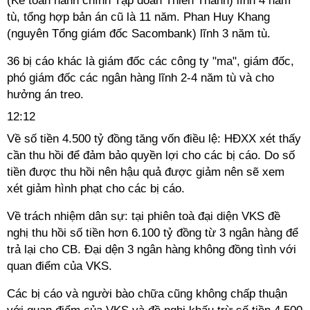
(Kế toán hành chính Tập đoàn Thiên Thanh) lĩnh 4 năm
tù, tổng hợp bản án cũ là 11 năm. Phan Huy Khang
(nguyên Tổng giám đốc Sacombank) lĩnh 3 năm tù.
36 bị cáo khác là giám đốc các công ty "ma", giám đốc,
phó giám đốc các ngân hàng lĩnh 2-4 năm tù và cho
hưởng án treo.
12:12
Về số tiền 4.500 tỷ đồng tăng vốn điều lệ: HĐXX xét thấy
cần thu hồi để đảm bảo quyền lợi cho các bị cáo. Do số
tiền được thu hồi nên hậu quả được giảm nên sẽ xem
xét giảm hình phạt cho các bị cáo.
Về trách nhiệm dân sự: tại phiên toà đại diện VKS đề
nghị thu hồi số tiền hơn 6.100 tỷ đồng từ 3 ngân hàng để
trả lại cho CB. Đại dện 3 ngân hàng không đồng tình với
quan điểm của VKS.
Các bị cáo và người bào chữa cũng không chấp thuận