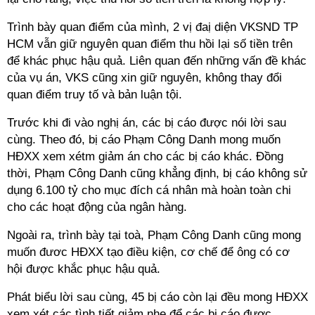
Trình bày quan điểm của mình, 2 vị đaị diện VKSND TP
HCM vẫn giữ nguyên quan điểm thu hồi lại số tiền trên
để khác phục hậu quả. Liên quan đến những vấn đề khác
của vụ án, VKS cũng xin giữ nguyên, không thay đổi
quan điểm truy tố và bản luận tội.
Trước khi đi vào nghị án, các bị cáo được nói lời sau
cùng. Theo đó, bị cáo Phạm Công Danh mong muốn
HĐXX xem xétm giảm án cho các bị cáo khác. Đồng
thời, Phạm Công Danh cũng khẳng định, bị cáo không sử
dụng 6.100 tỷ cho mục đích cá nhân mà hoàn toàn chi
cho các hoạt động của ngân hàng.
Ngoài ra, trình bày tại toà, Phạm Công Danh cũng mong
muốn đươc HĐXX tạo điều kiện, cơ chế để ông có cơ
hội được khắc phục hậu quả.
Phát biểu lời sau cùng, 45 bị cáo còn lại đều mong HĐXX
xem xét các tình tiết giảm nhẹ để các bị cáo được