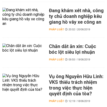
Đang khám xét nhà, công
ty chủ doanh nghiệp kêu
giang hồ vây xe công an
PHÁP LUẬT
20:02 | 20/06/2019
Chăn dắt ăn xin: Cuộc
bóc lột siêu lợi nhuận
PHÁP LUẬT
09:55 | 19/06/2019
Vụ ông Nguyễn Hữu Linh:
VKS thiếu trách nhiệm
trong việc thực hiện
quyết định của tòa?
PHÁP LUẬT
12:19 | 18/06/2019