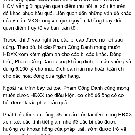
HCM vẫn giữ nguyên quan điểm thu hồi lại số tiền trên
để khác phục hậu quả. Liên quan đến những vấn đề khác
của vụ án, VKS cũng xin giữ nguyên, không thay đổi
quan điểm truy tố và bản luận tội.
Trước khi đi vào nghị án, các bị cáo được nói lời sau
cùng. Theo đó, bị cáo Phạm Công Danh mong muốn
HĐXX xem xétm giảm án cho các bị cáo khác. Đồng
thời, Phạm Công Danh cũng khẳng định, bị cáo không sử
dụng 6.100 tỷ cho mục đích cá nhân mà hoàn toàn chi
cho các hoạt động của ngân hàng.
Ngoài ra, trình bày tại toà, Phạm Công Danh cũng mong
muốn đươc HĐXX tạo điều kiện, cơ chế để ông có cơ
hội được khắc phục hậu quả.
Phát biểu lời sau cùng, 45 bị cáo còn lại đều mong HĐXX
xem xét các tình tiết giảm nhẹ để các bị cáo được
hưởng sự khoan hồng của pháp luật, sớm được trở về