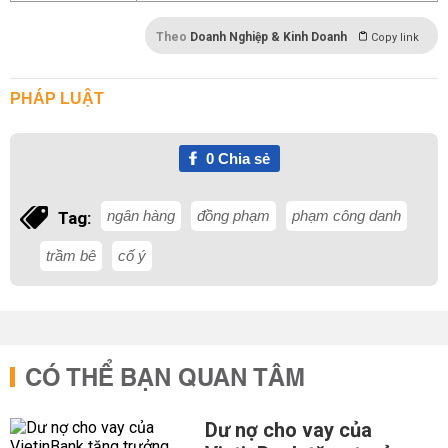
Theo
Doanh Nghiệp & Kinh Doanh
Copy link
PHÁP LUẬT
0
Chia sẻ
ngân hàng
đồng phạm
phạm công danh
Tag:
trầm bê
cố ý
CÓ THỂ BẠN QUAN TÂM
Dư nợ cho vay của