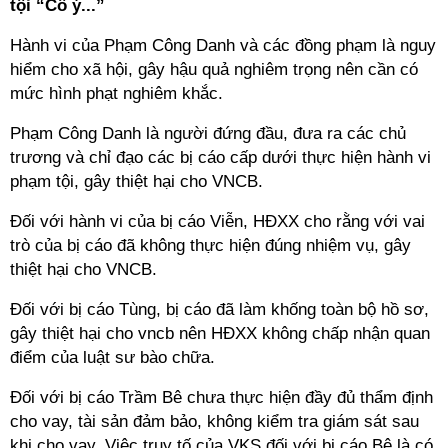
tội “Cố ý...”
Hành vi của Phạm Công Danh và các đồng phạm là nguy
hiểm cho xã hội, gây hậu quả nghiêm trọng nên cần có
mức hình phạt nghiêm khắc.
Phạm Công Danh là người đứng đầu, đưa ra các chủ
trương và chỉ đạo các bị cáo cấp dưới thực hiện hành vi
phạm tội, gây thiệt hại cho VNCB.
Đối với hành vi của bị cáo Viễn, HĐXX cho rằng với vai
trò của bị cáo đã không thực hiện đúng nhiệm vụ, gây
thiệt hại cho VNCB.
Đối với bị cáo Tùng, bị cáo đã làm khống toàn bộ hồ sơ,
gây thiệt hại cho vncb nên HĐXX không chấp nhận quan
điểm của luật sư bào chữa.
Đối với bị cáo Trầm Bê chưa thực hiện đầy đủ thẩm định
cho vay, tài sản đảm bảo, không kiểm tra giám sát sau
khi cho vay. Việc truy tố của VKS đối với bị cáo Bê là có