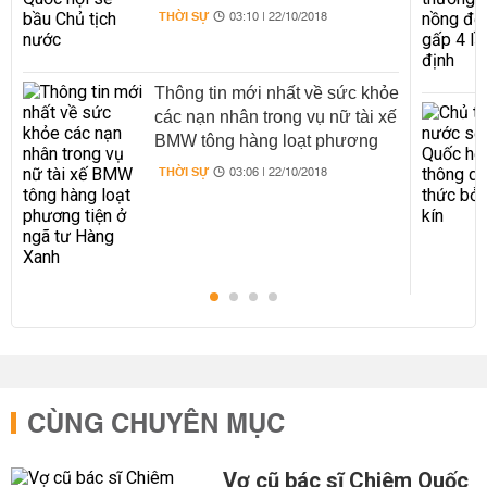
THỜI SỰ
03:10 | 22/10/2018
Thông tin mới nhất về sức khỏe
các nạn nhân trong vụ nữ tài xế
BMW tông hàng loạt phương
tiện ở ngã tư Hàng Xanh
THỜI SỰ
03:06 | 22/10/2018
CÙNG CHUYÊN MỤC
Vợ cũ bác sĩ Chiêm Quốc