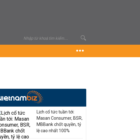
Lịch cổ tức tuần tới:
Masan Consumer, BSR,
MBBank chốt quyền, tỷ
lệ cao nhất 100%