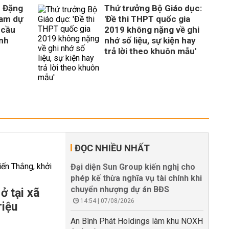
c Đặng
Thứ trưởng Bộ Giáo dục:
ham dự
'Đề thi THPT quốc gia
y cầu
2019 không nặng về ghi
inh
nhớ số liệu, sự kiện hay
trả lời theo khuôn mẫu'
ĐỌC NHIỀU NHẤT
Đại diện Sun Group kiến nghị cho
phép kế thừa nghĩa vụ tài chính khi
chuyển nhượng dự án BĐS
ở tại xã
14:54 | 07/08/2026
riệu
An Bình Phát Holdings làm khu NOXH