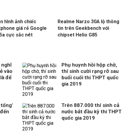
ện hình ảnh chiếc
Realme Narzo 30A lộ thông
phone giá rẻ Google
tin trên Geekbench với
 5a cực sắc nét
chipset Helio G85
 nghĩ
Phụ huynh hồi hộp chờ,
rẻ vào
thí sinh cười rạng rỡ sau
là để
buổi cuối thi THPT quốc
gia 2019
 tống'
Trên 887.000 thí sinh cả
 đến
nước bắt đầu kỳ thi THPT
quốc gia 2019