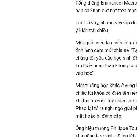
Tổng thống Emmanuel Macron 
hạn chế nạn bắt nạt trên mạn
Luật là vậy, nhưng việc áp dụ
ý kiến trái chiều.
Một giáo viên làm việc ở trư
tình lệnh cấm mới chia sẻ: "T
chúng tôi yêu cầu học sinh đ
Tôi thấy hoàn toàn không có b
vào học".
Một trường hợp khác ở vùng 
chiếc túi khóa có điền tên ri
khi tan trường. Tuy nhiên, m
Pháp lại tỏ ra nghi ngờ giải 
mất hoặc bị đánh cắp.
Ông hiệu trưởng Philippe Tou
khả năng học sinh sẽ lén lút 