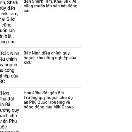
đến Shark Tam, Khải Silk: Ai
Huấn Hoa Hồng bỗng
cũng muốn lấn sân bất động
dưng ‘biến mất’, một
sản
công ty khác đã giải thể
Bắc Ninh điều chỉnh quy
hoạch khu công nghiệp của
KBC
Hơn 49ha đất gần Bãi
Trường quy hoạch cho dự
án Phú Quốc Housing và
bóng dáng của MIK Group