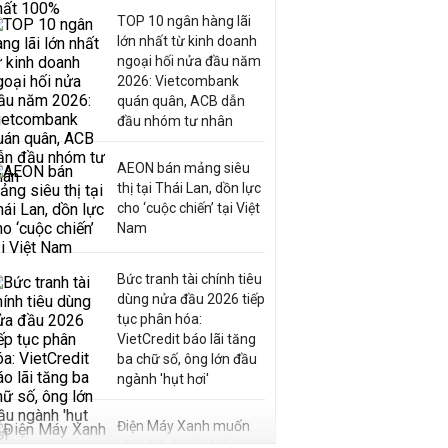
TOP 10 ngân hàng lãi
lớn nhất từ kinh doanh
ngoại hối nửa đầu năm
2026: Vietcombank
quán quân, ACB dẫn
đầu nhóm tư nhân
AEON bán mảng siêu
thị tại Thái Lan, dồn lực
cho ‘cuộc chiến’ tại Việt
Nam
Bức tranh tài chính tiêu
dùng nửa đầu 2026 tiếp
tục phân hóa:
VietCredit báo lãi tăng
ba chữ số, ông lớn đầu
ngành 'hụt hơi'
Điện Máy Xanh muốn
phát hành cổ phiếu với