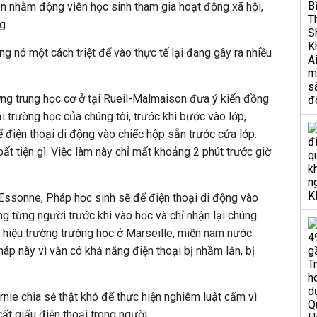
nhằm động viên học sinh tham gia hoạt động xã hội,
g.
ng nó một cách triệt để vào thực tế lại đang gây ra nhiều
ờng trung học cơ ở tại Rueil-Malmaison đưa ý kiến đồng
ại trường học của chúng tôi, trước khi bước vào lớp,
ể điện thoại di động vào chiếc hộp sẵn trước cửa lớp.
ất tiện gì. Việc làm này chỉ mất khoảng 2 phút trước giờ
Essonne, Pháp học sinh sẽ để điện thoại di động vào
êng từng người trước khi vào học và chỉ nhận lại chúng
ột hiệu trường trường học ở Marseille, miền nam nước
pháp này vì vẫn có khả năng điện thoại bị nhầm lẫn, bị
rnie chia sẻ thật khó để thực hiện nghiêm luật cấm vì
cất giấu điện thoại trong người.