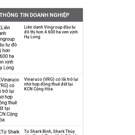
tỷ lệ 1:1 để tăng thanh
khoản
THÔNG TIN DOANH NGHIỆP
Sau nhịp điều chỉnh
Liên danh Vingroup đầu tư
đô thị hơn 4.600 ha ven vịnh
mạnh, CTCK nhìn thấy
Hạ Long
cơ hội ở nhóm cổ phiếu
nào?
Một thương hiệu thời
trang Việt đóng cửa
sau 5 năm hoạt động,
thanh lý toàn bộ cửa
Vinaruco (VRG) có lãi trở lại
nhờ hợp đồng thuê đất tại
hàng
KCN Cộng Hòa
DatVietVAC lãi sau thuế
135 tỷ đồng nửa đầu
năm, dồn 6 concert vào
cuối năm
Từ Shark Bình, Shark Thủy
Công ty 100 tỷ của