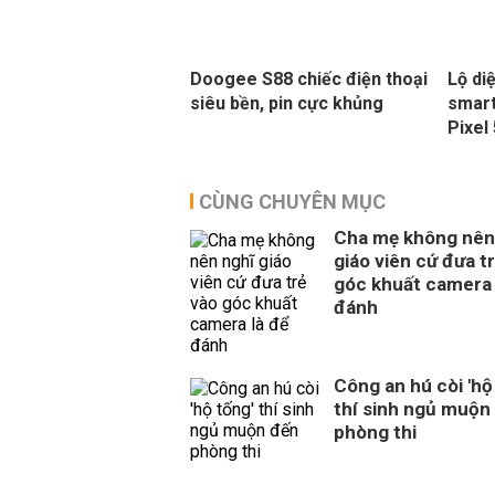
Doogee S88 chiếc điện thoại
Lộ di
siêu bền, pin cực khủng
smart
Pixel
CÙNG CHUYÊN MỤC
Cha mẹ không nên
giáo viên cứ đưa t
góc khuất camera 
đánh
Công an hú còi 'hộ
thí sinh ngủ muộn
phòng thi