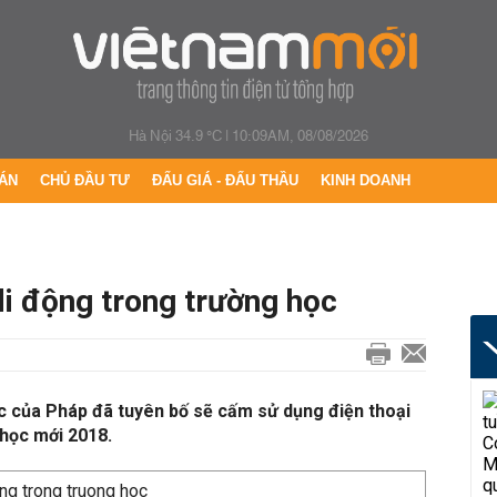
Hà Nội 34.9 °C
|
10:09AM, 08/08/2026
ÁN
CHỦ ĐẦU TƯ
ĐẤU GIÁ - ĐẤU THẦU
KINH DOANH
di động trong trường học
ục của Pháp đã tuyên bố sẽ cấm sử dụng điện thoại
học mới 2018.