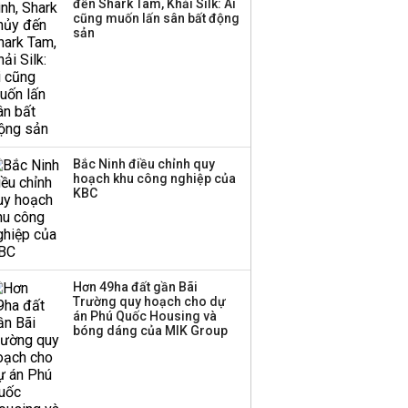
đến Shark Tam, Khải Silk: Ai
hơn 3.600 tỷ, lãi suất
cũng muốn lấn sân bất động
trả lên tới 10%/năm
sản
Bắc Ninh điều chỉnh quy
hoạch khu công nghiệp của
KBC
Hơn 49ha đất gần Bãi
Trường quy hoạch cho dự
án Phú Quốc Housing và
bóng dáng của MIK Group