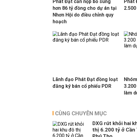
Phát Đạt cần nộp bổ sung
Phát 
hơn 86 tỷ đồng cho dự án tại
2.500
Nhơn Hội do điều chỉnh quy
hoạch
Lãnh đạo Phát Đạt đồng loạt
Nhóm
đăng ký bán cổ phiếu PDR
3.200
làm d
CÙNG CHUYÊN MỤC
DXG rút khỏi hai k
thị 6.200 tỷ ở Cần
Phú Thọ