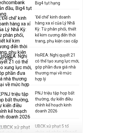
Big4 tụt hạng
'Đế chế’ kinh doanh
hàng xa xỉ của Lý Nhã
Kỳ: Từ phân phối, thiết
kế kim cương đến thời
trang, phụ kiện cao cấp
HoREA: Nghị quyết 21
có thể tạo xung lực mới,
góp phần đưa giá nhà
thương mại về mức
hợp lý
PNJ triệu tập họp bất
thường, dự kiến điều
chỉnh kế hoạch kinh
doanh 2026
UBCK xử phạt 5 tổ
chức, cá nhân, tổng số