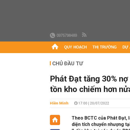
0975798489
QUY HOẠCH
THỊ TRƯỜNG
DỰ 
CHỦ ĐẦU TƯ
Phát Đạt tăng 30% nợ 
tồn kho chiếm hơn nửa 
Hiền Minh
17:00 | 20/07/2022
Theo BCTC của Phát Đạt, lã
diện tích chuyển nhượng tạ