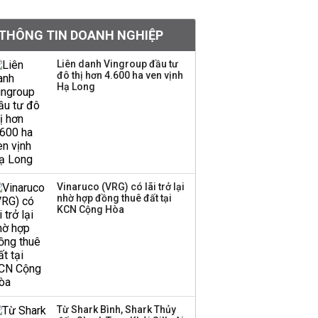
tiền hơn 570 triệu đồng
THÔNG TIN DOANH NGHIỆP
Kinh Bắc dự kiến cho
Liên danh Vingroup đầu tư
thuê tối thiểu 100 ha
đô thị hơn 4.600 ha ven vịnh
Hạ Long
đất công nghiệp trong
nửa cuối năm
Trung Quốc tung đòn
đáp trả, siết xuất khẩu
drone và trừng phạt
doanh nghiệp Mỹ
Vinaruco (VRG) có lãi trở lại
nhờ hợp đồng thuê đất tại
KCN Cộng Hòa
Keppel ký thỏa thuận
bán toàn bộ vốn tại
Empire City, dự kiến thu
về 270 triệu USD
Sacombank phát hành
Từ Shark Bình, Shark Thủy
ba đợt trái phiếu thu về