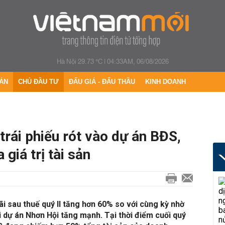
Hà Nội 29.73 °C
|
04:33AM, 06/08/2026
ÁN
CHỦ ĐẦU TƯ
ĐẤU GIÁ - ĐẤU THẦU
KINH DOANH
trái phiếu rót vào dự án BĐS,
giá trị tài sản
i sau thuế quý II tăng hơn 60% so với cùng kỳ nhờ
i dự án Nhơn Hội tăng mạnh. Tại thời điểm cuối quý