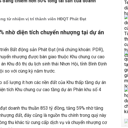
BĐS đang chiếm hơn 50% tổng tài sản của doanh
g từ nhiệm vị trí thành viên HĐQT Phát Đạt
% nhờ diện tích chuyển nhượng tại dự án
 triển Bất động sản Phát Đạt (mã chứng khoán: PDR),
 chuyển nhượng được bàn giao thuộc Khu chung cư cao
án Khu đô thị du lịch sinh thái Nhơn Hội, tỉnh Bình Định
ội so với cùng kỳ năm trước.
o số lượng ít hơn các nền đất của Khu thấp tầng dự án
iện tích Khu chung cư cao tầng dự án Phân khu số 4
 đạt doanh thu thuần 853 tỷ đồng, tăng 59% nhờ tăng
hượng đất, đây cũng là nguồn thu chính trong quý này
dòng thu khác từ cung cấp dịch vụ và chuyển nhượng cơ