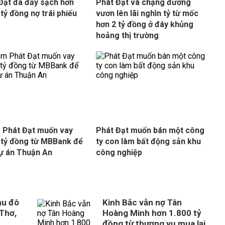
Đạt đã đẩy sạch hơn
Phát Đạt và chặng đường
 tỷ đồng nợ trái phiếu
vươn lên lãi nghìn tỷ từ mốc
hơn 2 tỷ đồng ở đáy khủng
hoảng thị trường
 Phát Đạt muốn vay
Phát Đạt muốn bán một công
 tỷ đồng từ MBBank để
ty con làm bất động sản khu
ự án Thuận An
công nghiệp
hu đô
Kinh Bắc vẫn nợ Tân
 Thơ,
Hoàng Minh hơn 1.800 tỷ
đồng từ thương vụ mua lại