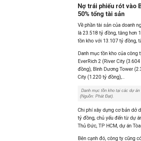
Nợ trái phiếu rót vào
50% tổng tài sản
Về phần tài sản của doanh ngh
là 23.518 tỷ đồng, tăng hơn 
tồn kho với 13.107 tỷ đồng, t
Danh mục tồn kho của công t
EverRich 2 (River City (3.60
đồng), Bình Dương Tower (2.3
City (1.220 tỷ đồng),...
Danh mục tồn kho tại các dự án b
(Nguồn:
Phát Đạt
).
Chi phí xây dựng cơ bản dở d
tỷ đồng, chủ yếu đến từ dự á
Thủ Đức, TP HCM, dự án Tòa
Bên cạnh đó, công ty cũng có