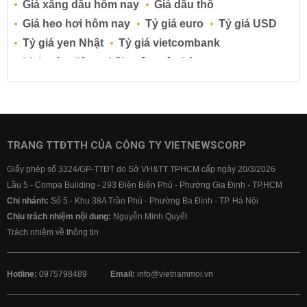
Giá xăng dầu hôm nay
Giá dầu thô
Giá heo hơi hôm nay
Tỷ giá euro
Tỷ giá USD
Tỷ giá yen Nhật
Tỷ giá vietcombank
Lịch cúp điện
Lãi suất ngân hàng
Lãi suất tiết kiệm
Lãi suất tiền gửi
Lãi suất ngân hàng Agribank
Lãi suất ngân hàng Sacombank
Lãi suất ngân hàng BIDV
TRANG TTĐTTH CỦA CÔNG TY VIETNEWSCORP
Lãi suất ngân hàng Vietinbank
Giấy phép số 3324/GP-TTĐT do Sở VH&TT TPHCM cấp ngày 20/3/2026
Lãi suất ngân hàng Vietcombank
Lầu 5 - Compa Building - 293 Điện Biên Phủ - Phường Gia Định - TP.HCM
Chi nhánh:
Số 5 - Khu 38A Trần Phú - Phường Ba Đình - TP. Hà Nội
Chịu trách nhiệm nội dung:
Nguyễn Minh Quyết
Trách nhiệm về thông tin
Hotline:
0975798489
Email:
info@vietnammoi.vn