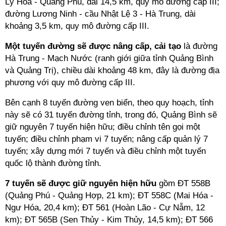
Lý Hoà - Quang Phú, dài 14,5 km, quy mô đường cấp III;
đường Lương Ninh - cầu Nhật Lệ 3 - Hà Trung, dài
khoảng 3,5 km, quy mô đường cấp III.
Một tuyến đường sẽ được nâng cấp, cải tạo
là đường
Hà Trung - Mạch Nước (ranh giới giữa tỉnh Quảng Bình
và Quảng Trị), chiều dài khoảng 48 km, đây là đường địa
phương với quy mô đường cấp III.
Bên cạnh 8 tuyến đường ven biển, theo quy hoạch, tỉnh
này sẽ có 31 tuyến đường tỉnh, trong đó, Quảng Bình sẽ
giữ nguyên 7 tuyến hiện hữu; điều chỉnh tên gọi một
tuyến; điều chỉnh phạm vi 7 tuyến; nâng cấp quản lý 7
tuyến; xây dựng mới 7 tuyến và điều chỉnh một tuyến
quốc lộ thành đường tỉnh.
7 tuyến sẽ được giữ nguyên hiện hữu
gồm ĐT 558B
(Quảng Phú - Quảng Hợp, 21 km); ĐT 558C (Mai Hóa -
Ngư Hóa, 20,4 km); ĐT 561 (Hoàn Lão - Cự Nẫm, 12
km); ĐT 565B (Sen Thủy - Kim Thủy, 14,5 km); ĐT 566