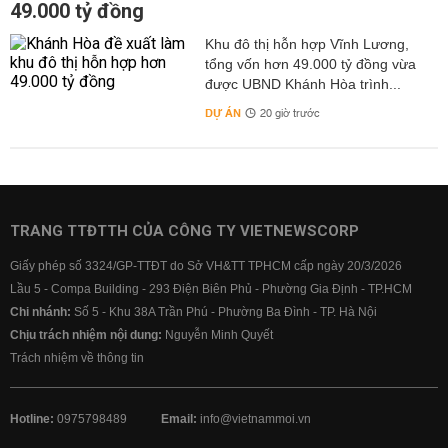
49.000 tỷ đồng
Khu đô thị hỗn hợp Vĩnh Lương,
tổng vốn hơn 49.000 tỷ đồng vừa
được UBND Khánh Hòa trình...
DỰ ÁN
20 giờ trước
TRANG TTĐTTH CỦA CÔNG TY VIETNEWSCORP
Giấy phép số 3324/GP-TTĐT do Sở VH&TT TPHCM cấp ngày 20/3/2026
Lầu 5 - Compa Building - 293 Điện Biên Phủ - Phường Gia Định - TP.HCM
Chi nhánh:
Số 5 - Khu 38A Trần Phú - Phường Ba Đình - TP. Hà Nội
Chịu trách nhiệm nội dung:
Nguyễn Minh Quyết
Trách nhiệm về thông tin
Hotline:
0975798489
Email:
info@vietnammoi.vn