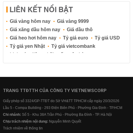
LIÊN KẾT NỔI BẬT
Giá vàng hôm nay
Giá vàng 9999
Giá xăng dầu hôm nay
Giá dầu thô
Giá heo hơi hôm nay
Tỷ giá euro
Tỷ giá USD
Tỷ giá yen Nhật
Tỷ giá vietcombank
Lịch cúp điện
Lãi suất ngân hàng
Lãi suất tiết kiệm
Lãi suất tiền gửi
Lãi suất ngân hàng Agribank
Lãi suất ngân hàng Sacombank
Lãi suất ngân hàng BIDV
TRANG TTĐTTH CỦA CÔNG TY VIETNEWSCORP
Lãi suất ngân hàng Vietinbank
Giấy phép số 3324/GP-TTĐT do Sở VH&TT TPHCM cấp ngày 20/3/2026
Lãi suất ngân hàng Vietcombank
Lầu 5 - Compa Building - 293 Điện Biên Phủ - Phường Gia Định - TP.HCM
Chi nhánh:
Số 5 - Khu 38A Trần Phú - Phường Ba Đình - TP. Hà Nội
Chịu trách nhiệm nội dung:
Nguyễn Minh Quyết
Trách nhiệm về thông tin