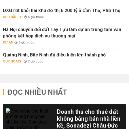
DXG rút khỏi hai khu đô thị 6.200 tỷ ở Cần Thơ, Phú Thọ
CHỦ ĐẦU TƯ
6 giờ trước
Hà Nội chuyển đổi đất Tây Tựu làm dự án trung tâm văn
phòng kết hợp dịch vụ thương mại
DỰ ÁN
6 giờ trước
Quảng Ninh, Bắc Ninh đủ điều kiện lên thành phố
QUY HOẠCH
7 giờ trước
ĐỌC NHIỀU NHẤT
Doanh thu cho thuê đất
không bằng bán nhà liền
kề, Sonadezi Châu Đức