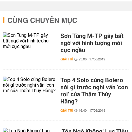
CÙNG CHUYÊN MỤC
Sơn Tùng M-TP gây bất
ngờ với hình tượng mới
cực ngầu
GIẢI TRÍ
23:00 | 17/06/2019
Top 4 Solo cùng Bolero
nói gì trước nghi vấn 'con
rơi' của Thẩm Thúy
Hằng?
GIẢI TRÍ
16:40 | 17/06/2019
'Tôn Ngộ Không' Lục Tiểu