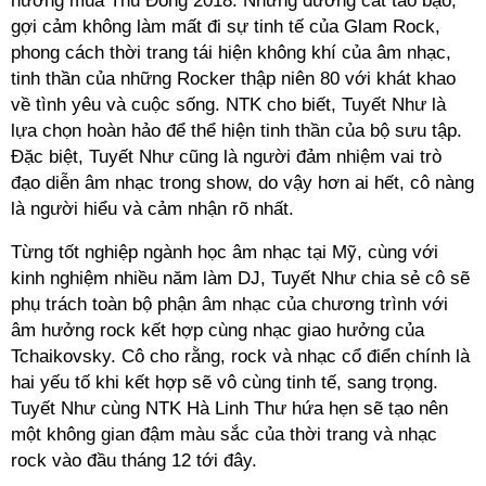
hướng mùa Thu Đông 2018. Những đường cắt táo bạo,
gợi cảm không làm mất đi sự tinh tế của Glam Rock,
phong cách thời trang tái hiện không khí của âm nhạc,
tinh thần của những Rocker thập niên 80 với khát khao
về tình yêu và cuộc sống. NTK cho biết, Tuyết Như là
lựa chọn hoàn hảo để thể hiện tinh thần của bộ sưu tập.
Đặc biệt, Tuyết Như cũng là người đảm nhiệm vai trò
đạo diễn âm nhạc trong show, do vậy hơn ai hết, cô nàng
là người hiểu và cảm nhận rõ nhất.
Từng tốt nghiệp ngành học âm nhạc tại Mỹ, cùng với
kinh nghiệm nhiều năm làm DJ, Tuyết Như chia sẻ cô sẽ
phụ trách toàn bộ phận âm nhạc của chương trình với
âm hưởng rock kết hợp cùng nhạc giao hưởng của
Tchaikovsky. Cô cho rằng, rock và nhạc cổ điển chính là
hai yếu tố khi kết hợp sẽ vô cùng tinh tế, sang trọng.
Tuyết Như cùng NTK Hà Linh Thư hứa hẹn sẽ tạo nên
một không gian đậm màu sắc của thời trang và nhạc
rock vào đầu tháng 12 tới đây.