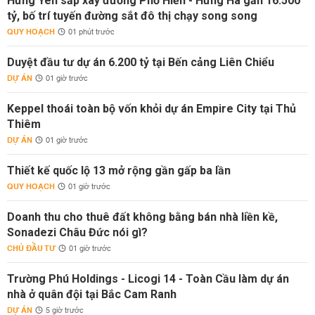
Hưng Yên sắp xây đường Phố Hiến - Hưng Hà gần 16.500
tỷ, bố trí tuyến đường sắt đô thị chạy song song
QUY HOẠCH
01 phút trước
Duyệt đầu tư dự án 6.200 tỷ tại Bến cảng Liên Chiểu
DỰ ÁN
01 giờ trước
Keppel thoái toàn bộ vốn khỏi dự án Empire City tại Thủ
Thiêm
DỰ ÁN
01 giờ trước
Thiết kế quốc lộ 13 mở rộng gần gấp ba lần
QUY HOẠCH
01 giờ trước
Doanh thu cho thuê đất không bằng bán nhà liền kề,
Sonadezi Châu Đức nói gì?
CHỦ ĐẦU TƯ
01 giờ trước
Trường Phú Holdings - Licogi 14 - Toàn Cầu làm dự án
nhà ở quân đội tại Bắc Cam Ranh
DỰ ÁN
5 giờ trước