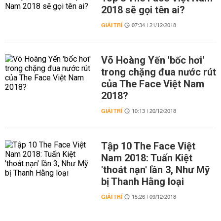
2018 sẽ gọi tên ai?
GIẢI TRÍ
07:34 | 21/12/2018
Võ Hoàng Yến 'bốc hơi'
trong chặng đua nước rút
của The Face Việt Nam
2018?
GIẢI TRÍ
10:13 | 20/12/2018
Tập 10 The Face Việt
Nam 2018: Tuấn Kiệt
'thoát nạn' lần 3, Như Mỹ
bị Thanh Hằng loại
GIẢI TRÍ
15:26 | 09/12/2018