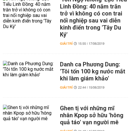
Linh Đồng: 40 năm trăn
trở vì không có con trai
nối nghiệp sau vai diễn
kinh điển trong 'Tây Du
Ký'
GIẢI TRÍ
15:55 | 17/06/2019
Danh ca Phương Dung:
'Tôi tốn 100 kg nước mắt
khi làm giám khảo'
GIẢI TRÍ
22:44 | 15/06/2019
Ghen tị với những mĩ
nhân Kpop sở hữu 'hông
quả táo' vạn người mê