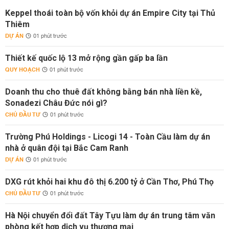
Keppel thoái toàn bộ vốn khỏi dự án Empire City tại Thủ
Thiêm
DỰ ÁN
01 phút trước
Thiết kế quốc lộ 13 mở rộng gần gấp ba lần
QUY HOẠCH
01 phút trước
Doanh thu cho thuê đất không bằng bán nhà liền kề,
Sonadezi Châu Đức nói gì?
CHỦ ĐẦU TƯ
01 phút trước
Trường Phú Holdings - Licogi 14 - Toàn Cầu làm dự án
nhà ở quân đội tại Bắc Cam Ranh
DỰ ÁN
01 phút trước
DXG rút khỏi hai khu đô thị 6.200 tỷ ở Cần Thơ, Phú Thọ
CHỦ ĐẦU TƯ
01 phút trước
Hà Nội chuyển đổi đất Tây Tựu làm dự án trung tâm văn
phòng kết hợp dịch vụ thương mại