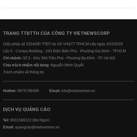
TRANG TTĐTTH CỦA CÔNG TY VIETNEWSCORP
Giấy phép số 3324/GP-TTĐT do Sở VH&TT TPHCM cấp ngày 20/3/2026
Lầu 5 - Compa Building - 293 Điện Biên Phủ - Phường Gia Định - TP.HCM
Chi nhánh:
Số 5 - Khu 38A Trần Phú - Phường Ba Đình - TP. Hà Nội
Chịu trách nhiệm nội dung:
Nguyễn Minh Quyết
Trách nhiệm về thông tin
Hotline:
0975798489
Email:
info@vietnammoi.vn
DỊCH VỤ QUẢNG CÁO:
Tel:
0931589222 (Ms Ngọc)
Email:
quangcao@vietnammoi.vn