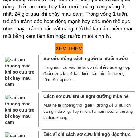
nóng, thức ăn nóng hay tắm nước nóng trong vòng ít
nhất 24 giờ sau khi chảy máu cam. Trong vòng 1 tuần,
trẻ cần tránh các hoạt động mạnh hay các môn thể dục
như chạy, tránh nhấc vật nặng; Có thể làm ẩm niêm mạc
mũi bằng kem làm ẩm hoặc nước muối sinh lý.
XEM THÊM
Sơ cứu đúng cách người bị đuối nước
Hàng năm cứ vào hè lại có rất nhiều trường hợp
đuối nước khi đi tắm biển, tắm hồ rất thương
tâm. Khi bị đuối ...
Cách sơ cứu khi đi nghỉ dưỡng mùa hè
Mùa hè là khoảng thời gian lí tưởng để đi du lịch
và nghỉ dưỡng. Tuy nhiên, tai nạn hoặc bị thương
là điều không ...
Bác sĩ chỉ cách sơ cứu khi ngộ độc thực