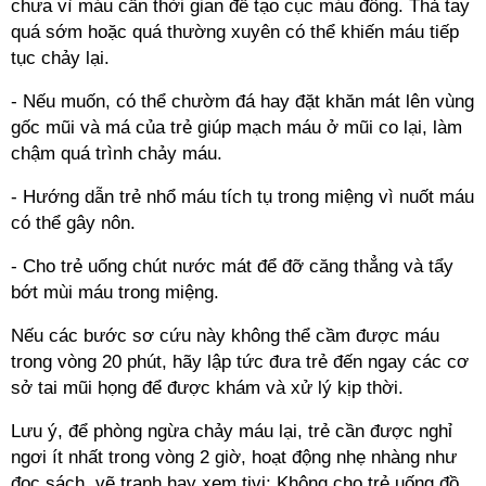
chưa vì máu cần thời gian để tạo cục máu đông. Thả tay
quá sớm hoặc quá thường xuyên có thể khiến máu tiếp
tục chảy lại.
- Nếu muốn, có thể chườm đá hay đặt khăn mát lên vùng
gốc mũi và má của trẻ giúp mạch máu ở mũi co lại, làm
chậm quá trình chảy máu.
- Hướng dẫn trẻ nhổ máu tích tụ trong miệng vì nuốt máu
có thể gây nôn.
- Cho trẻ uống chút nước mát để đỡ căng thẳng và tẩy
bớt mùi máu trong miệng.
Nếu các bước sơ cứu này không thể cầm được máu
trong vòng 20 phút, hãy lập tức đưa trẻ đến ngay các cơ
sở tai mũi họng để được khám và xử lý kịp thời.
Lưu ý, để phòng ngừa chảy máu lại, trẻ cần được nghỉ
ngơi ít nhất trong vòng 2 giờ, hoạt động nhẹ nhàng như
đọc sách, vẽ tranh hay xem tivi; Không cho trẻ uống đồ