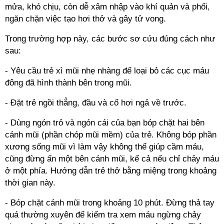
mửa, khó chịu, còn dễ xâm nhập vào khí quản và phổi,
ngăn chặn việc tạo hơi thở và gây tử vong.
Trong trường hợp này, các bước sơ cứu đúng cách như
sau:
- Yêu cầu trẻ xì mũi nhẹ nhàng để loại bỏ các cục máu
đông đã hình thành bên trong mũi.
- Đặt trẻ ngồi thẳng, đầu và cổ hơi ngả về trước.
- Dùng ngón trỏ và ngón cái của bạn bóp chặt hai bên
cánh mũi (phần chóp mũi mềm) của trẻ. Không bóp phần
xương sống mũi vì làm vậy không thể giúp cầm máu,
cũng đừng ấn một bên cánh mũi, kể cả nếu chỉ chảy máu
ở một phía. Hướng dẫn trẻ thở bằng miệng trong khoảng
thời gian này.
- Bóp chặt cánh mũi trong khoảng 10 phút. Đừng thả tay
quá thường xuyên để kiểm tra xem máu ngừng chảy