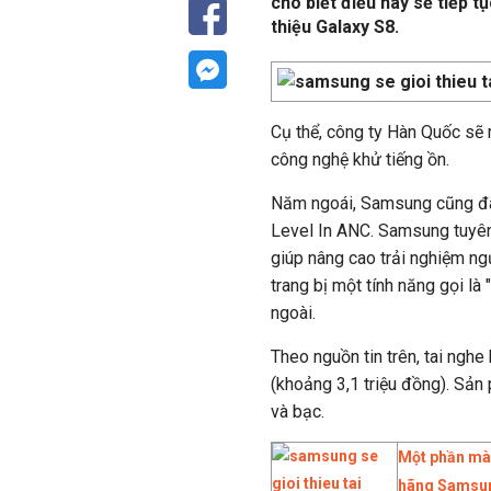
cho biết điều này sẽ tiếp t
thiệu Galaxy S8.
Cụ thể, công ty Hàn Quốc sẽ
công nghệ khử tiếng ồn.
Năm ngoái, Samsung cũng đã 
Level In ANC. Samsung tuyên
giúp nâng cao trải nghiệm n
trang bị một tính năng gọi l
ngoài.
Theo nguồn tin trên, tai ng
(khoảng 3,1 triệu đồng). Sản
và bạc.
Một phần màn
hãng Samsu