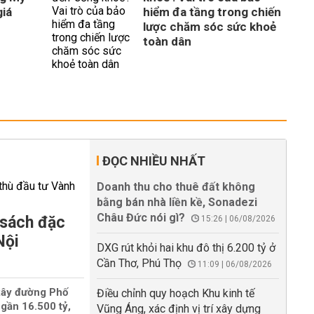
giá
hiểm đa tầng trong chiến
lược chăm sóc sức khoẻ
toàn dân
ĐỌC NHIỀU NHẤT
Doanh thu cho thuê đất không
bằng bán nhà liền kề, Sonadezi
Châu Đức nói gì?
 sách đặc
15:26 | 06/08/2026
Nội
DXG rút khỏi hai khu đô thị 6.200 tỷ ở
Cần Thơ, Phú Thọ
11:09 | 06/08/2026
xây đường Phố
Điều chỉnh quy hoạch Khu kinh tế
gần 16.500 tỷ,
Vũng Áng, xác định vị trí xây dựng