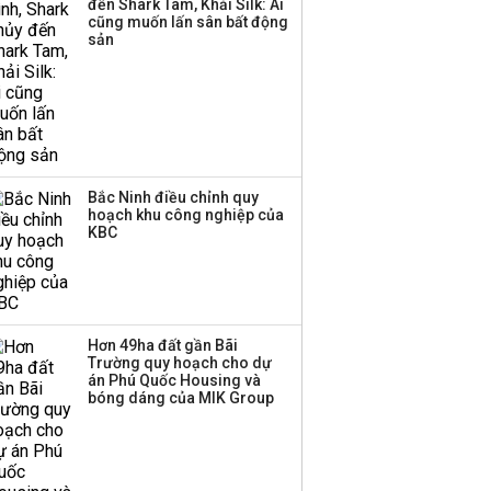
đến Shark Tam, Khải Silk: Ai
cũng muốn lấn sân bất động
Thị trường thường
sản
‘phất lên’ trong tháng 8,
nhóm ngành nào có
tiềm năng dẫn sóng?
Bắc Ninh điều chỉnh quy
hoạch khu công nghiệp của
KBC
Hơn 49ha đất gần Bãi
Trường quy hoạch cho dự
án Phú Quốc Housing và
bóng dáng của MIK Group