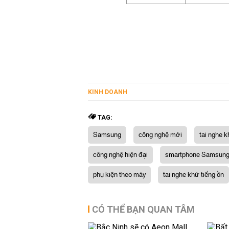
KINH DOANH
TAG:
Samsung
công nghệ mới
tai nghe 
công nghệ hiện đại
smartphone Samsun
phụ kiện theo máy
tai nghe khử tiếng ồn
CÓ THỂ BẠN QUAN TÂM