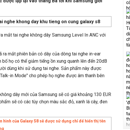
ục được lập lại vào tháng Ba tới khi Samsung giới
 ra mắt tai nghe không dây Samsung Level In ANC với
ra mắt phiên bản có dây của dòng tai nghe in-ear
 bố họ có thể giảm tiếng ồn xung quanh lên đến 20dB
gười dùng khi sử dụng tai nghe. Sản phẩm này được
à "Talk-in Mode" cho phép họ nghe được âm thanh bên
he không dây mới của Samsung sẽ có giá khoảng 130 EUR
 phẩm sẽ có các tùy chọn màu sắc đỏ, xanh lá cây, đen
 hình của Galaxy S8 sẽ được sử dụng chỉ để hiển thị tên
ng