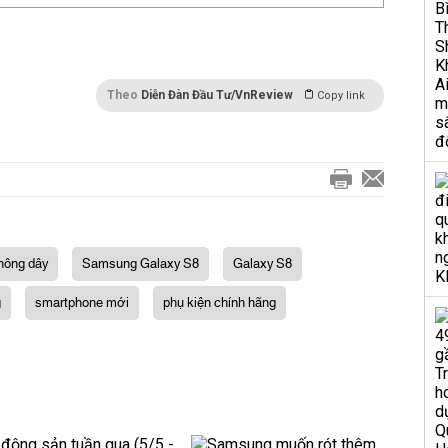
Theo
Diễn Đàn Đầu Tư/VnReview
Copy link
không dây
Samsung Galaxy S8
Galaxy S8
g
smartphone mới
phụ kiện chính hãng