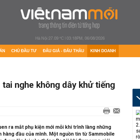
Hà Nội 27.09 °C
|
03:18PM, 06/08/2026
ÁN
CHỦ ĐẦU TƯ
ĐẤU GIÁ - ĐẤU THẦU
KINH DOANH
 tai nghe không dây khử tiếng
en ra mắt phụ kiện mới mỗi khi trình làng những
nh hàng đầu của mình. Một nguồn tin từ Sammobile