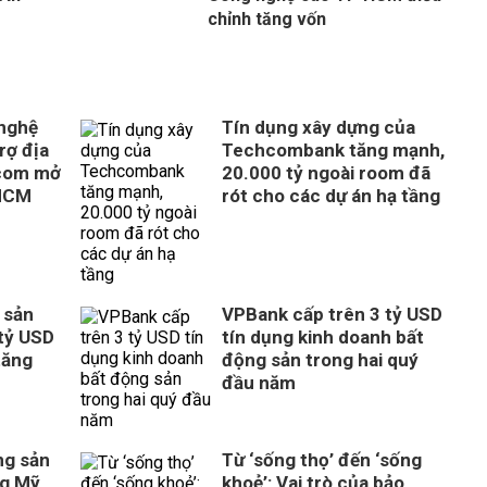
chỉnh tăng vốn
 nghệ
Tín dụng xây dựng của
rợ địa
Techcombank tăng mạnh,
com mở
20.000 tỷ ngoài room đã
 HCM
rót cho các dự án hạ tầng
 sản
VPBank cấp trên 3 tỷ USD
tỷ USD
tín dụng kinh doanh bất
tăng
động sản trong hai quý
đầu năm
ng sản
Từ ‘sống thọ’ đến ‘sống
ng Mỹ
khoẻ’: Vai trò của bảo