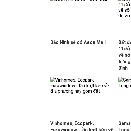
Bắc Ninh sẽ có Aeon Mall
Bất đ
11/5)
về sổ
trúng
Bình
Vinhomes, Ecopark,
Sams
Eurowindow... lần lượt kéo về
Long