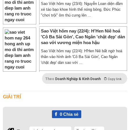
Sao Việt hôm nay (23/4): Nguyễn Loan diện đầm
xẻ táo bạo khoe hình thể nóng bỏng, Đức Phúc
"chơi trội" ôm thú cưng lên ...
Sao Việt hôm nay (22/4): H'Hen Niê hoá
'Cô Ba Sài Gòn', Cao Ngân 'chặt đẹp' dàn
sao với vương miện hoa hậu
Sao Việt hôm nay (22/4): H'Hen Niê bất ngờ hoá
thân vào hình ảnh 'Cô Ba Sài Gòn', Cao Ngân
'chặt đẹp' dàn sao với ...
Theo
Doanh Nghiệp & Kinh Doanh
Copy link
GIẢI TRÍ
0
Chia sẻ