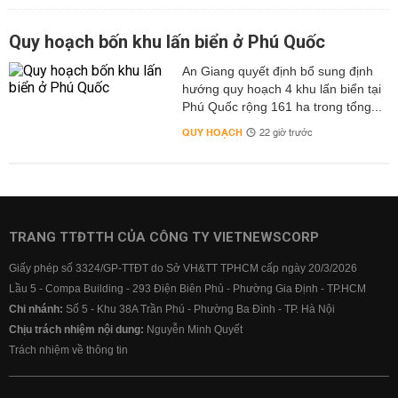
Quy hoạch bốn khu lấn biển ở Phú Quốc
An Giang quyết định bổ sung định
hướng quy hoạch 4 khu lấn biển tại
Phú Quốc rộng 161 ha trong tổng...
QUY HOẠCH
22 giờ trước
TRANG TTĐTTH CỦA CÔNG TY VIETNEWSCORP
Giấy phép số 3324/GP-TTĐT do Sở VH&TT TPHCM cấp ngày 20/3/2026
Lầu 5 - Compa Building - 293 Điện Biên Phủ - Phường Gia Định - TP.HCM
Chi nhánh:
Số 5 - Khu 38A Trần Phú - Phường Ba Đình - TP. Hà Nội
Chịu trách nhiệm nội dung:
Nguyễn Minh Quyết
Trách nhiệm về thông tin