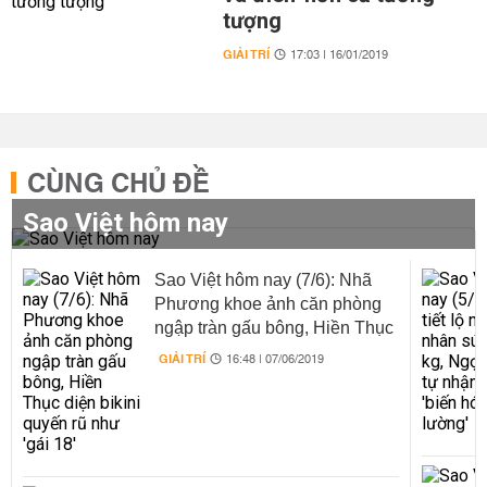
tượng
GIẢI TRÍ
17:03 | 16/01/2019
CÙNG CHỦ ĐỀ
Sao Việt hôm nay
Sao Việt hôm nay (7/6): Nhã
Phương khoe ảnh căn phòng
ngập tràn gấu bông, Hiền Thục
diện bikini quyến rũ như 'gái
GIẢI TRÍ
16:48 | 07/06/2019
18'