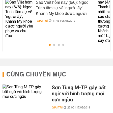
Sao Việt hôm nay (6/6): Ngọc
Trinh tâm sự về 'người ấy',
Khánh My khoe được người
yêu phục vụ chu đáo
GIẢI TRÍ
11:43 | 06/06/2019
CÙNG CHUYÊN MỤC
Sơn Tùng M-TP gây bất
ngờ với hình tượng mới
cực ngầu
GIẢI TRÍ
23:00 | 17/06/2019