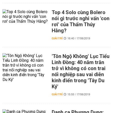
Top 4 Solo cùng Bolero
nói gì trước nghi vấn 'con
rơi' của Thẩm Thúy
Hằng?
GIẢI TRÍ
16:40 | 17/06/2019
'Tôn Ngộ Không' Lục Tiểu
Linh Đồng: 40 năm trăn
trở vì không có con trai
nối nghiệp sau vai diễn
kinh điển trong 'Tây Du
Ký'
GIẢI TRÍ
15:55 | 17/06/2019
Danh ca Phương Dung: