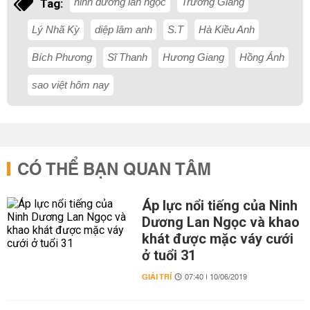
ninh dương lan ngọc
Trường Giang
Tag:
Lý Nhã Kỳ
diệp lâm anh
S.T
Hà Kiều Anh
Bích Phương
Sĩ Thanh
Hương Giang
Hồng Ánh
sao việt hôm nay
CÓ THỂ BẠN QUAN TÂM
Áp lực nổi tiếng của Ninh
Dương Lan Ngọc và khao
khát được mặc váy cưới
ở tuổi 31
GIẢI TRÍ
07:40 | 10/06/2019