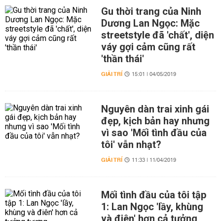
Gu thời trang của Ninh
Dương Lan Ngọc: Mặc
streetstyle đã 'chất', diện
váy gợi cảm cũng rất
'thần thái'
GIẢI TRÍ
15:01 | 04/05/2019
Nguyên dàn trai xinh gái
đẹp, kịch bản hay nhưng
vì sao 'Mối tình đầu của
tôi' vẫn nhạt?
GIẢI TRÍ
11:33 | 11/04/2019
Mối tình đầu của tôi tập
1: Lan Ngọc 'lầy, khùng
và điên' hơn cả tưởng