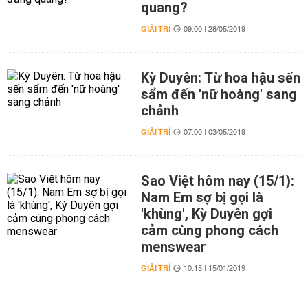
quang?
GIẢI TRÍ
09:00 | 28/05/2019
Kỳ Duyên: Từ hoa hậu sến
sẩm đến 'nữ hoàng' sang
chảnh
GIẢI TRÍ
07:00 | 03/05/2019
Sao Việt hôm nay (15/1):
Nam Em sợ bị gọi là
'khùng', Kỳ Duyên gợi
cảm cùng phong cách
menswear
GIẢI TRÍ
10:15 | 15/01/2019