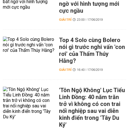
ngờ với hình tượng mới
cực ngầu
GIẢI TRÍ
23:00 | 17/06/2019
Top 4 Solo cùng Bolero
nói gì trước nghi vấn 'con
rơi' của Thẩm Thúy
Hằng?
GIẢI TRÍ
16:40 | 17/06/2019
'Tôn Ngộ Không' Lục Tiểu
Linh Đồng: 40 năm trăn
trở vì không có con trai
nối nghiệp sau vai diễn
kinh điển trong 'Tây Du
Ký'