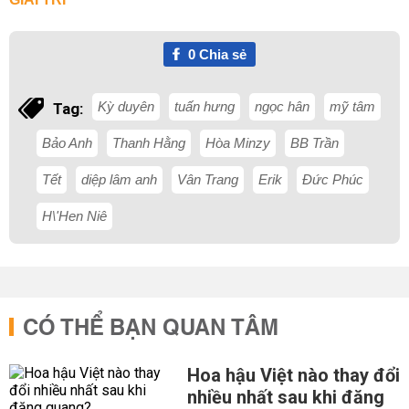
0
Chia sẻ
Kỳ duyên
tuấn hưng
ngọc hân
mỹ tâm
Tag:
Bảo Anh
Thanh Hằng
Hòa Minzy
BB Trần
Tết
diệp lâm anh
Vân Trang
Erik
Đức Phúc
H\'Hen Niê
CÓ THỂ BẠN QUAN TÂM
Hoa hậu Việt nào thay đổi
nhiều nhất sau khi đăng