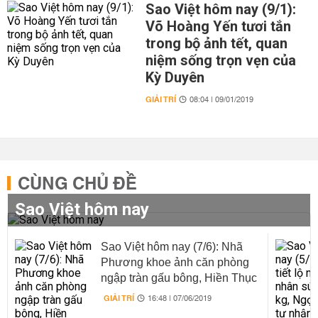
Sao Việt hôm nay (9/1):
Võ Hoàng Yến tươi tắn
trong bộ ảnh tết, quan
niệm sống trọn vẹn của
Kỳ Duyên
GIẢI TRÍ
08:04 | 09/01/2019
CÙNG CHỦ ĐỀ
Sao Việt hôm nay
Sao Việt hôm nay (7/6): Nhã
Phương khoe ảnh căn phòng
ngập tràn gấu bông, Hiền Thục
diện bikini quyến rũ như 'gái
GIẢI TRÍ
16:48 | 07/06/2019
18'