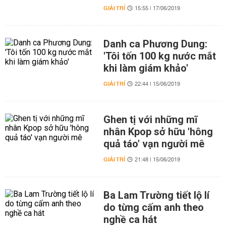
GIẢI TRÍ
15:55 | 17/06/2019
Danh ca Phương Dung:
'Tôi tốn 100 kg nước mắt
khi làm giám khảo'
GIẢI TRÍ
22:44 | 15/06/2019
Ghen tị với những mĩ
nhân Kpop sở hữu 'hông
quả táo' vạn người mê
GIẢI TRÍ
21:48 | 15/06/2019
Ba Lam Trường tiết lộ lí
do từng cấm anh theo
nghề ca hát