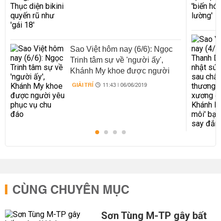
Sao Việt hôm nay (6/6): Ngọc
Trinh tâm sự về 'người ấy',
Khánh My khoe được người
yêu phục vụ chu đáo
GIẢI TRÍ
11:43 | 06/06/2019
CÙNG CHUYÊN MỤC
Sơn Tùng M-TP gây bất