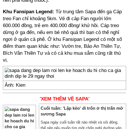
nên pha loãng thuốc).
Khu Fansipan Legend:
Từ trung tâm Sapa đến ga Cáp
treo Fan chỉ khoảng 5km. Vé đi cáp Fan người lớn
600.000 đồng, trẻ em 400.000 đồng/ khứ hồi. Cáp treo
dừng ở ga đến, nếu em bé nhỏ quá thì bạn có thể nghỉ
ngơi ở quán cà phê. Ở khu Fansipan Legend có một số
điểm tham quan khác như: Vườn tre, Bảo An Thiền Tự,
Bích Vân Thiền Tự và có cả khu mua sắm cũng rất thú
vị.
Ảnh: Kien
'XEM THÊM VỀ SAPA'
Cuối tuần: 'Lập kèo' đi trốn ở thị trấn mờ
sương Sapa
Sapa ngày cuối tuần rất náo nhiệt và sôi động,
thế nên nếu muốn tìm một chốn nghỉ dưỡng yên