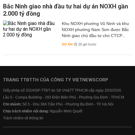
Bắc Ninh giao nhà đầu tư hai dự án NOXH gần
2.000 tỷ đồng
Khu NOXH phường Vũ Ninh và khu
NOXH phường Nam Sơn được Bắc
Ninh giao chủ đầu tư cho CTCP...
DỰ ÁN
20 giờ trước
TRANG TTĐTTH CỦA CÔNG TY VIETNEWSCORP
Giấy phép số 3324/GP-TTĐT do Sở VH&TT TPHCM cấp ngày 20/3/2026
Lầu 5 - Compa Building - 293 Điện Biên Phủ - Phường Gia Định - TP.HCM
Chi nhánh:
Số 5 - Khu 38A Trần Phú - Phường Ba Đình - TP. Hà Nội
Chịu trách nhiệm nội dung:
Nguyễn Minh Quyết
Trách nhiệm về thông tin