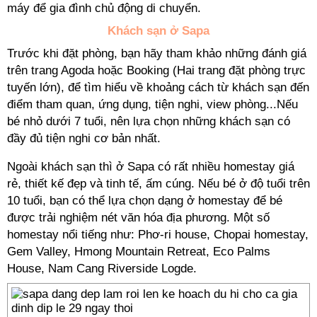
máy để gia đình chủ động di chuyển.
Khách sạn ở Sapa
Trước khi đặt phòng, bạn hãy tham khảo những đánh giá
trên trang Agoda hoặc Booking (Hai trang đặt phòng trực
tuyến lớn), để tìm hiểu về khoảng cách từ khách sạn đến
điểm tham quan, ứng dụng, tiện nghi, view phòng...Nếu
bé nhỏ dưới 7 tuổi, nên lựa chọn những khách sạn có
đầy đủ tiện nghi cơ bản nhất.
Ngoài khách sạn thì ở Sapa có rất nhiều homestay giá
rẻ, thiết kế đẹp và tinh tế, ấm cúng. Nếu bé ở độ tuổi trên
10 tuổi, bạn có thể lựa chọn dạng ở homestay để bé
được trải nghiệm nét văn hóa địa phương. Một số
homestay nổi tiếng như: Phơ-ri house, Chopai homestay,
Gem Valley, Hmong Mountain Retreat, Eco Palms
House, Nam Cang Riverside Logde.